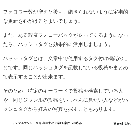
フォロワー数が増えた後も、飽きられないように定期的
な更新を心がけるとよいでしょう。
また、ある程度フォローバックが返ってくるようになっ
たら、ハッシュタグを効果的に活用しましょう。
ハッシュタグとは、文章中で使用するタグ付け機能のこ
とです。同じハッシュタグを記載している投稿をまとめ
て表示することが出来ます。
そのため、特定のキーワードで投稿を検索している人
や、同じジャンルの投稿をいっぺんに見たい人などがハ
ッシュタグから好みの写真を探すこともあります。
人気のハッシュタグを記載して写真を投稿すれば、さま
Visit Us
インフルエンサー登録|募集中の企業PR案件への応募