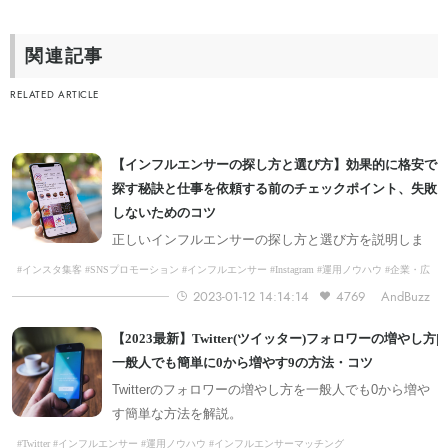
関連記事
RELATED ARTICLE
【インフルエンサーの探し方と選び方】効果的に格安で
探す秘訣と仕事を依頼する前のチェックポイント、失敗
しないためのコツ
正しいインフルエンサーの探し方と選び方を説明しま
す。まず、インフルエンサーの探し方を説明。その後、
#インスタ集客 #SNSプロモーション #インフルエンサー #Instagram #運用ノウハウ #企業・広
告主向け #マーケティング
効率的かつ効果的にインフルエンサーを選定するための
2023-01-12 14:14:14
4769
AndBuzz
チェックポイントを解説します。最後に、絶対に失敗し
ないインフルエンサーとの正しい付き合い方で締めくく
【2023最新】Twitter(ツイッター)フォロワーの増やし方|
ります。
一般人でも簡単に0から増やす9の方法・コツ
Twitterのフォロワーの増やし方を一般人でも0から増や
す簡単な方法を解説。
#Twitter #インフルエンサー #運用ノウハウ #インフルエンサーマッチング