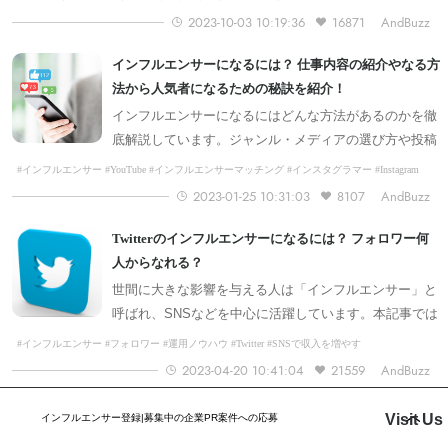
2023-10-03 10:19:36
16871
AndBuzz
インフルエンサーになるには？ 仕事内容の紹介やなる方
法から人気者になるための秘訣を紹介！
インフルエンサーになるにはどんな方法があるのかを徹
底解説しています。ジャンル・メディアの選び方や投稿
のコツ、さらには、案件を獲得するためのとっておきの
#インフルエンサー #YouTube #インフルエンサーマッチング #インスタグラマー #Instagram
#Twitter
方法も伝授します。インフルエンサーを目指している方
2023-01-25 10:31:03
8107
AndBuzz
はぜひ参考にしてみてください。
Twitterのインフルエンサーになるには？ フォロワー何
人からなれる？
世間に大きな影響を与える人は「インフルエンサー」と
呼ばれ、SNSなどを中心に活躍しています。本記事では
SNSの中でもTwitterに焦点を当て、Twitterで人気のイン
#インフルエンサー #フォロワー #運用ノウハウ #Twitter #SNSで収入を増やす
フルエンサーになる方法やメリットに加え、実際に活躍
2023-04-20 10:41:04
21559
AndBuzz
しているインフルエンサーについても紹介します。
インフルエンサー採用とは？ フォロワーが多いと就職に
Visit Us
インフルエンサー登録|募集中の企業PR案件への応募
有利？