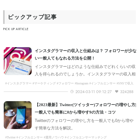
ピックアップ記事
PICK UP ARTICLE
インスタグラマーの収入と仕組みは？ フォロワーが少な
い一般人てもなれる方法を公開！
インスタグラマーはどのような仕組みでどれくらいの収
入を得られるのでしょうか。インスタグラマーの収入相
場や、フォロワーが少ない一般人ても報酬を得る方法な
#インスタグラマー #マーケティング #フォロワー #Instagram #インフルエンサー #SNSで収入
を増やす #特集コンテンツ
どについて解説します。
2024-03-11 09:12:27
324288
【2023最新】Twitter(ツイッター)フォロワーの増やし方|
一般人でも簡単に0から増やす9の方法・コツ
Twitterのフォロワーの増やし方を一般人でも0から増や
す簡単な方法を解説。
#Twitter #インフルエンサー #運用ノウハウ #インフルエンサーマッチング