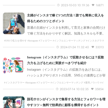
2023-10-03 10:19:36
16871
主婦がインスタで稼ぐ5つの方法！誰でも簡単に収入を
得るためのコツとポイント
普通の主婦がインスタを利用して育児と家事の合間だけ
で稼ぐ方法をわかりやすく解説。知識もスキルも不要。
誰でもフォロワーを増やしながら収入を得られるコツと
#SNSで収入を増やす #Instagram #フォロワー #インフルエンサーマッチング #インスタグラマ
ー #インフルエンサー
ポイントを公開
2024-01-24 11:32:40
33313
Instagram（インスタグラム）で拡散させるには？拡散
力力を上げるために実践すべきワザを紹介
Instagram（インスタグラム）の拡散力をあげるには、
ハッシュタグやリポストの活用、SNSとの連携などが挙
げられます。また、拡散力が低い理由も理解しておかね
#インスタグラマー #Instagram #フォロワー #インフルエンサーマッチング #運用ノウハウ #イ
ンフルエンサー #AndBuzz会員向け #SNSで収入を増やす
ばなりません。本記事では、Instagramの拡散力が弱い
2023-07-14 10:02:35
35854
理由や、拡散力を高めるポイントを解説します。
脱毛サロンがインスタで集客する方法とフォロワーを増
やすコツ～無料で効果的に顧客を獲得するポイント