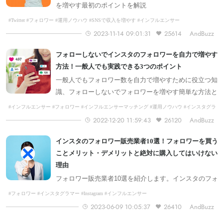
を増やす最初のポイントを解説
#Twitter #フォロワー #運用ノウハウ #SNSで収入を増やす #インフルエンサー
2023-11-14 09:01:31
25614
AndBuzz
フォローしないでインスタのフォロワーを自力で増やす
方法！一般人でも実践できる3つのポイント
一般人でもフォロワー数を自力で増やすために役立つ知
識、フォローしないでフォロワーを増やす簡単な方法と
投稿ネタを確保する裏技も公開
#インフルエンサー #フォロワー #インフルエンサーマッチング #運用ノウハウ #インスタグラ
マー #Instagram #AndBuzz会員向け #SNSで収入を増やす #特集コンテンツ
2022-12-20 11:59:43
26120
AndBuzz
インスタのフォロワー販売業者10選！フォロワーを買う
ことメリット・デメリットと絶対に購入してはいけない
理由
フォロワー販売業者10選を紹介します。インスタのフォ
ロワーを買うことのメリットやデメリットについても解
#フォロワー #インスタグラマー #Instagram #インフルエンサー
説
2023-06-09 10:05:37
26410
AndBuzz