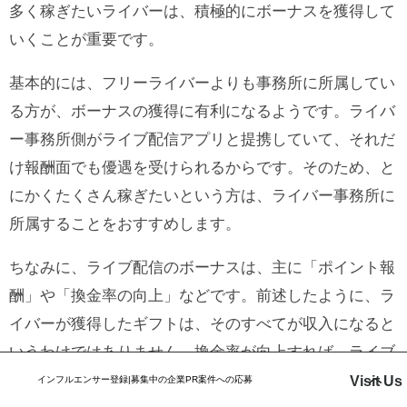
多く稼ぎたいライバーは、積極的にボーナスを獲得して
いくことが重要です。
基本的には、フリーライバーよりも事務所に所属してい
る方が、ボーナスの獲得に有利になるようです。ライバ
ー事務所側がライブ配信アプリと提携していて、それだ
け報酬面でも優遇を受けられるからです。そのため、と
にかくたくさん稼ぎたいという方は、ライバー事務所に
所属することをおすすめします。
ちなみに、ライブ配信のボーナスは、主に「ポイント報
酬」や「換金率の向上」などです。前述したように、ラ
イバーが獲得したギフトは、そのすべてが収入になると
いうわけではありません。換金率が向上すれば、ライブ
配信アプリ側に徴収される分が減って、同じギフトでも
Visit Us
インフルエンサー登録|募集中の企業PR案件への応募