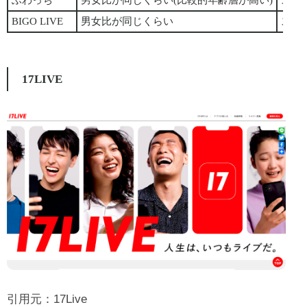
ふわっち
男女比が同じくらい(比較的年齢層が高い)
スマ
BIGO LIVE
男女比が同じくらい
スマ
17LIVE
引用元：
17Live