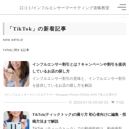
口コミ/インフルエンサーマーケティング攻略教室
ホーム
>
ブログ
>
TikTok
「TikTok」の新着記事
NEW ARTICLE
TikTokに関する記事
インフルエンサー割引とは？キャンペーンや割引を提供
しているお店の探し方
インフルエンサー割引の意味と、インフルエンサー割引
を提供しているお店の探し方を解説
#インフルエンサー #インスタグラマー #Instagram #Twitter #TikTok #SNSで収入を増やす
#AndBuzzの知恵袋
2024-01-15 09:00:03
7126
TikTok(ティックトック)の撮り方 初心者向けに編集・投
稿方法まで解説
TikTok（ティックトック）での動画投稿は、動画撮影→