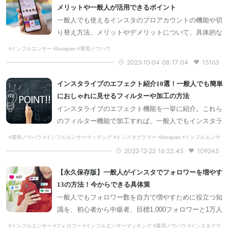
メリットや一般人が活用できるポイント
一般人でも使えるインスタのプロアカウントの機能や切
り替え方法、メリットやデメリットについて、具体的な
活用方法を交えながら解説します。
#インフルエンサー #Instagram #運用ノウハウ
2023-10-04 08:17:04
15163
インスタライブのエフェクト紹介10選！一般人でも簡単
におしゃれに見せるフィルターや加工の方法
インスタライブのエフェクト機能を一挙に紹介。これら
のフィルター機能で加工すれば、一般人でもインスタラ
イブにおいて、おしゃれ演出ができます。
#運用ノウハウ #インフルエンサーマッチング #インスタグラマー #Instagram #インフルエンサ
ー
2022-12-22 16:23:45
109245
【永久保存版】一般人がインスタでフォロワーを増やす
13の方法！今からできる具体策
一般人でもフォロワー数を自力で増やすために役立つ知
識を、初心者から中級者、目標1,000フォロワーと1万人
以上と段階別に分けてフォロワーを増やす簡単な方法を
#インフルエンサー #フォロワー #インフルエンサーマッチング #運用ノウハウ #インスタグラ