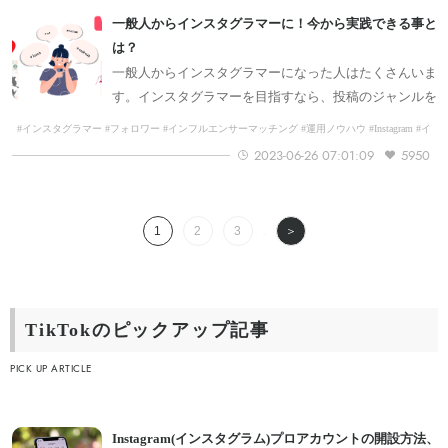
一般人からインスタグラマーに！今から実践できる事と
は？
一般人からインスタグラマーになった人はたくさんいま
す。インスタグラマーを目指すなら、投稿のジャンルを
絞る、コメントで交流するなどのポイントを押さえてお
#インスタグラマー #フォロワー #インフルエンサーマッチング #運用ノウハウ #Instagram #イ
ンフルエンサー #AndBuzz会員向け #TikTok
きましょう。本記事では、一般人からインスタグラマー
2023-06-26 07:01:09
5950
になった事例や、目指す方法を解説します。
1
2
3
＞
...
TikTokのピックアップ記事
PICK UP ARTICLE
Instagram(インスタグラム)プロアカウントの開設方法、