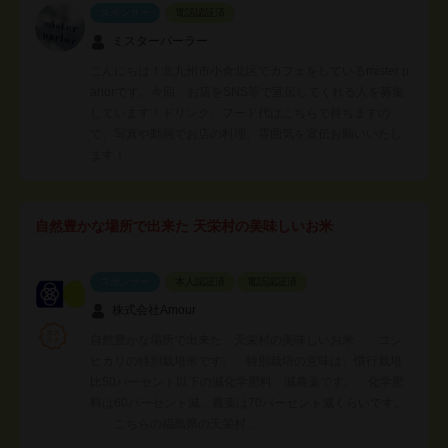
スポンサー
電話認証済
ミスターパーラー
こんにちは！北九州市小倉北区でカフェをしているmister p
arlorです。今回、お店をSNS等で宣伝してくれる人を募集
しています！ドリンク、フード代はこちらで持ちますの
で、写真や動画でお店の料理、雰囲気を宣伝お願いいたし
ます！
自然豊かな場所で出来た 天栄村の美味しいお米
スポンサー
本人認証済
電話認証済
株式会社Amour
自然豊かな場所で出来た 天栄村の美味しいお米 コシ
ヒカリの特別栽培米です。 特別栽培の意味は、慣行栽培
比50パーセント以下の減化学肥料、減農薬です。 化学肥
料は60パーセント減、農薬は70パーセント減くらいです。
こちらの福島県の天栄村…