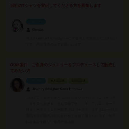
当社のTシャツを宣伝してくださる方を募集します
スポンサー
Genius
当社のGeniusTをInstagramにて着用して宣伝して頂きたい
です。商品提供のみでお願いします。
ODM案件 ご自身のジュエリーをプロデュースして販売し
てみたい方
スポンサー
本人認証済
電話認証済
Jewelry designer Kana Hanawa
このプロジェクトをきっかけにオリジナルジュエリーブラ
ンドを立ち上げることも可能です。 インフルエンサープ
ロデュースジュエリー販売プロジェクト まずはzoomやお
電話等で詳細のお打ち合わせをさせて頂きたいです。毎月
私が集計を取り、毎月の売上総…