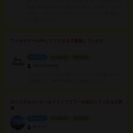
e】（レミファンスタイル）でございます。 1000点以上の
品揃えで貴女を輝かせる華やかなデザインを展開しており
ます。 フォーマルにもデイリーコーデにも！普段使い
にも取り入れやす…
アクセサリーのPRしてくださる方募集しています
スポンサー
本人認証済
電話認証済
Dress Chocolat
プチプラアクセサリーのPRをしてくださる方募集します。
商品お渡し、無料PR可能な方ご検討ください。
オリジナルコーヒーかドライフラワーを宣伝してくれる方募
集
スポンサー
本人認証済
電話認証済
ゆうスー