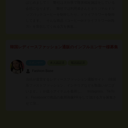
はじめまして！ 弊社は大分県で障害福祉施設をしている
会社になります。 弊社では利用者さんとオリジナルドリ
ップパックコーヒーを制作したり、ドライフラワーを制作
してます。 そんな商品（コーヒーorドライフラワーor両
方）を宣伝してくれる方を募集…
韓国レディースファッション通販のインフルエンサー様募集
スポンサー
本人認証済
電話認証済
Fashion Base
当社が運営するレディースファッション通販サイト (韓国
系ファストファッション、インテリアなども取扱いがござ
います。）が扱うアイテムを着用し、 Instagram、TikTo
k、Facebookで商品の着用画像PRをして頂ける方を募集さ
せて頂…