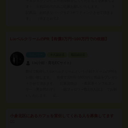
ー＆ショップレビューを投稿をしてくださる方を募集しま
す！ ※初回の方のみご応募お願いいたします。 下
記商品、お好きなバッグを2つギフティングさせて頂きま
す。 （※まとめて2…
LixベルクリームのPR【有償3万円~100万円での依頼】
スポンサー
本人認証済
電話認証済
Lix(小顔・育毛ECサイト)
弊社で制作したLixベルクリームという小顔クリームのPRを
お願い致します。 有償で3万円~100万円と商品をプレゼン
トさせて頂きます。 応募資格は ・美容系インフルエン
サー（男女問わず） ・総フォロワー数3万人以上 でお願
いいたします。 応…
小倉北区にあるカフェを宣伝してくれる人を募集してます
🙋‍♂️