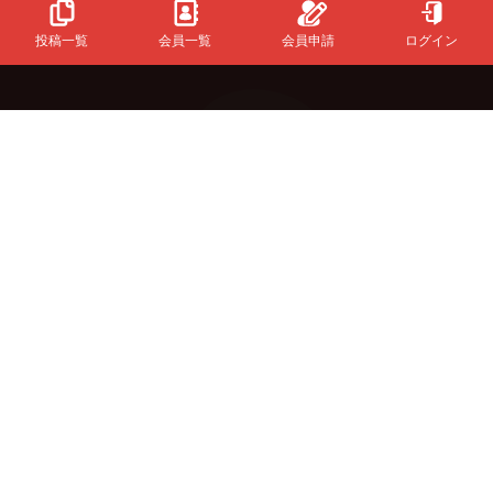
投稿一覧
会員一覧
会員申請
ログイン
Powered
By
InfinityMatching.
&Buzzについて
初めての方