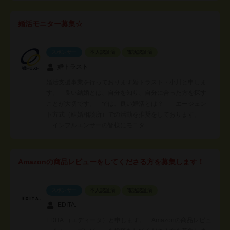
婚活モニター募集☆
スポンサー
本人認証済
電話認証済
婚トラスト
婚活支援事業を行っております婚トラスト・小川と申しま
す。 良い結婚とは、自分を知り、自分に合った方を探す
ことが大切です。 では、良い婚活とは？ エージェン
ト方式（結婚相談所）での活動を推奨をしております。
インフルエンサーの皆様にモニタ…
Amazonの商品レビューをしてくださる方を募集します！
スポンサー
本人認証済
電話認証済
EDITA.
EDITA.（エディータ）と申します。 Amazonの商品レビュ