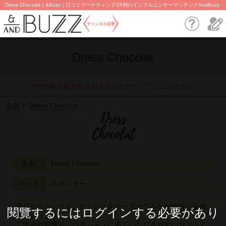
Dress Chocolat｜&Buzz｜口コミマーケティング/評判のインフルエンサーマッチングAndBuzz
チャンネル切替
Dress Chocolat
PR効果を最大化させる3つのステップと２つの方法
会員
Dress Chocolat
氏名
Dress Chocolat
キャラ
スポンサー
海外からセレクトしたドレスをリーズナブルなお値段で提供
閱覽するにはログインする必要があり
しております。
二次会や前撮り、ハネムーンに着ていただきやすいカジュア