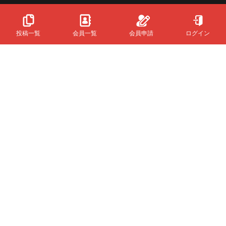
投稿一覧
会員一覧
会員申請
ログイン
Powered
By
InfinityMatching.
&Buzzについて