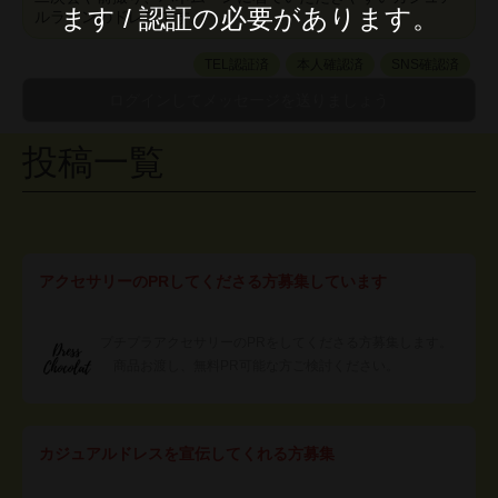
ます / 認証の必要があります。
ルラインのドレスです。
TEL認証済
本人確認済
SNS確認済
投稿一覧
アクセサリーのPRしてくださる方募集しています
プチプラアクセサリーのPRをしてくださる方募集します。
商品お渡し、無料PR可能な方ご検討ください。
カジュアルドレスを宣伝してくれる方募集