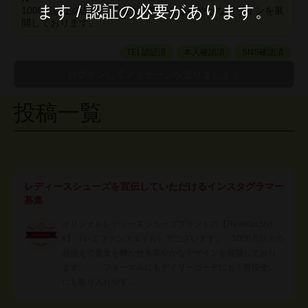
ます / 認証の必要があります。
1000点以上の品揃えで貴女を輝かせる華やかなデザインを展
開しております。
TEL認証済
本人確認済
SNS確認済
投稿一覧
レディースシューズを宣伝していただけるインスタグラマー
募集
オリジナルレディースシューズブランドの【RemifanStyl
e】（レミファンスタイル）でございます。 1000点以上の
品揃えで貴女を輝かせる華やかなデザインを展開しており
ます。 フォーマルにもデイリーコーデにも！普段使い
にも取り入れやす…