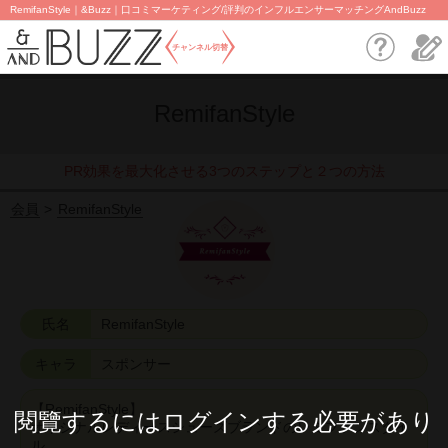
RemifanStyle｜&Buzz｜口コミマーケティング/評判のインフルエンサーマッチングAndBuzz
チャンネル切替
RemifanStyle
PR効果を最大化させる3つのステップと２つの方法
会員
RemifanStyle
氏名
RemifanStyle
キャラ
スポンサー
【RemifanStyle】
閱覽するにはログインする必要があり
オリジナルレディースシューズブランドのレミファンスタイ
ル