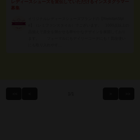
レディースシューズを宣伝していただけるインスタグラマー
募集
オリジナルレディースシューズブランドの【RemifanStyl
e】（レミファンスタイル）でございます。 1000点以上の
品揃えで貴女を輝かせる華やかなデザインを展開しており
ます。 フォーマルにもデイリーコーデにも！普段使い
にも取り入れやす…
/1