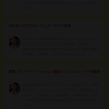
k、Facebookで商品の着用画像PRをして頂ける方を募集さ
せて頂…
大久保エステサロン モニターモデル募集
大久保駅すぐ新大久保駅徒歩5分ほどの好立地にあるトータ
ルエステサロンのモニターモデルを募集しております。
必須事項:sns(instagram,tiktok,X,youtube)での投稿と各種口
コミ掲載 応募条件 フォロワー1万人以上(どの…
韓国レディースファッション通販のインフルエンサー様募集
当社が運営するレディースファッション通販サイト (韓国
系ファストファッション、インテリアなども取扱いがござ
います。）が扱うアイテムを着用し、 Instagram、TikTo
k、Facebookで商品の着用画像PRをして頂ける方を募集さ
せて頂…