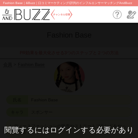
Fashion Base｜&Buzz｜口コミマーケティング/評判のインフルエンサーマッチングAndBuzz
チャンネル切替
Fashion Base
PR効果を最大化させる3つのステップと２つの方法
会員
Fashion Base
氏名
Fashion Base
キャラ
スポンサー
レディースファッションの販売やストリートブランドをやっ
閱覽するにはログインする必要があり
ております。