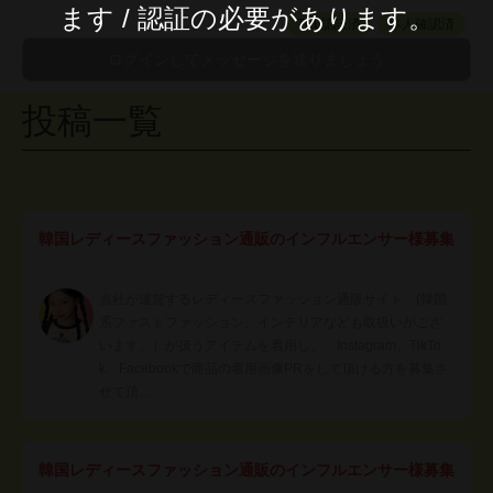
ます / 認証の必要があります。
TEL認証済
本人確認済
投稿一覧
韓国レディースファッション通販のインフルエンサー様募集
当社が運営するレディースファッション通販サイト (韓国
系ファストファッション、インテリアなども取扱いがござ
います。）が扱うアイテムを着用し、 Instagram、TikTo
k、Facebookで商品の着用画像PRをして頂ける方を募集さ
せて頂…
韓国レディースファッション通販のインフルエンサー様募集