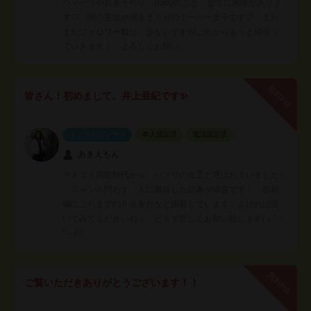
ウィーツやお菓子作り、Babyのこと、全てに興味がありま
す🤍 関心意欲が湧きまくりのミーハー女子です🤍 まだ
まだフォロワー数は、少ないですがこれからもっと頑張っ
ていきます！ よろしくお願い…
無料PR
皆さん！初めまして。井上亜紀です✨
インフルエンサー
本人認証済
電話認証済
あきえもん
マスコミ現役時代から、パブリの女王と呼ばれていました✨
ジャンル問わず、人に着目した記事が得意です！ 投稿
欄にこれまでのＰＲ案件など掲載しています。よければ覗
いてみてくださいね！ どうぞ宜しくお願い致します(﹡ˆ﹀
ˆ﹡)♡
無料PR
ご覧いただきありがとうございます！！