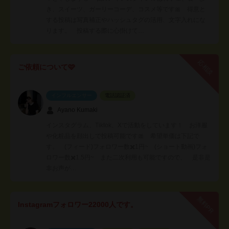
き、スイーツ、ガーリーコーデ、コスメ等です🎀 得意と
する投稿は写真補正やハッシュタグの活用、文字入れにな
ります。 投稿する際に心掛けて…
応相談
ご依頼について🩷
インフルエンサー
電話認証済
Ayano Kumaki
インスタグラム、Tiktok、Xで活動をしています！ お洋服
や化粧品を顔出しで投稿可能です🎀 希望単価は下記で
す。 (フィード)フォロワー数✖️1円~ (ショート動画)フォ
ロワー数✖️1.5円~ また二次利用も可能ですので、 是非是
非お声が…
無料PR
Instagramフォロワー22000人です。