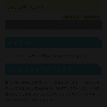
よろしくお願いします☺️
TEL認証済
本人確認済
タイトル
フィットネス・スポーツ関連のPRさせていただきます！
どのような宣伝ができる？
現在も陸上競技の現役選手として活動しています！ (過去に日
本代表で世界大会出場経験有り) SNSフォロワーはスポーツ関
連の方がたくさんいらっしゃるのでフィットネスジムやスポーツ
関連のPRさせていただきます👀