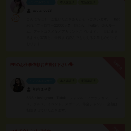
インフルエンサー
本人認証済
電話認証済
ayutan0528
こんにちは！ ご覧いただきありがとうございます。 Inst
agramフォロワー22000人❣️ 他にも、Twitter、楽天ルー
ム、アットコスメなどアカウントございます。 目に止ま
るような写真と、最後まで読んでもらえる文章を心がけて
おります…
有料PR
PRのお仕事依頼お声掛け下さい🗣
インフルエンサー
本人認証済
電話認証済
加納 まや香
SNS：Instagram・Tiktok ジャンル：ファッション、コス
メ、グルメ、イベント、スポーツ、等全ジャンル 金額は
相談させていただきます。
マルチタレントです✩