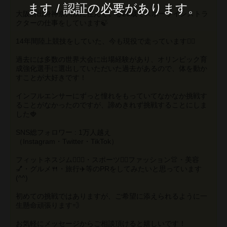
ます / 認証の必要があります。
大阪府出身神奈川県に住んでいる26歳でスポーツインストラ
クターの仕事をしています🍃
14年間陸上競技をしていた、今も現役で走っています🏃‍♀️
過去には多数の世界大会に出場経験があり、オリンピック育
成強化選手に選出していただいた過去があるので、体を動か
すことが大好きです！
インフルエンサーにずっと憧れをもっていてなかなか挑戦す
ることがなかったのですが、諦めきれず挑戦することにしま
した🍓
SNS総フォロワー : 1万人越え
（Instagram・Twitter・TikTok）
フィットネスジム🏋🏼‍♀️・スポーツ🏃‍♀️ファッション👚・美容
💅・グルメ🍴・旅行✈️等のPRをしてみたいと思っています
(^^)
初めての挑戦ではありますが、ご希望に添えられるように一
生懸命頑張ります💨
お気軽にメッセージからご相談頂けると嬉しいです！