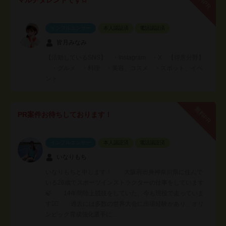
無料PR
インフルエンサー
本人認証済
電話認証済
皆月みなみ
【活動しているSNS】 ・Instagram ・X 【得意分野】
・グルメ ・料理 ・美容、コスメ ・スポット、イベ
ント
無料PR
PR案件お待ちしております！
インフルエンサー
本人認証済
電話認証済
いなりもち
いなりもちと申します！ 大阪府出身神奈川県に住んで
いる26歳でスポーツインストラクターの仕事をしています
🍃 14年間陸上競技をしていた、今も現役で走っていま
す🏃‍♀️ 過去には多数の世界大会に出場経験があり、オリ
ンピック育成強化選手に…