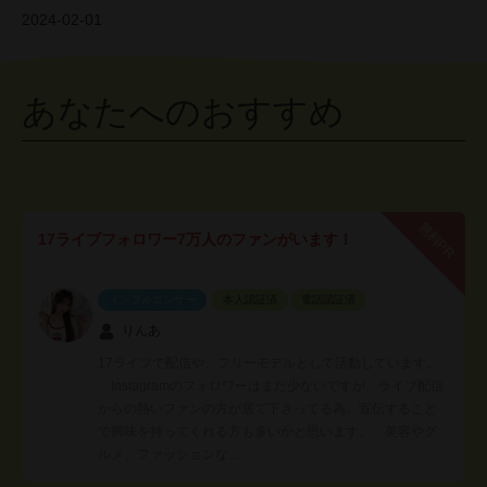
2024-02-01
あなたへのおすすめ
無料PR
17ライブフォロワー7万人のファンがいます！
インフルエンサー
本人認証済
電話認証済
りんあ
17ライブで配信や、フリーモデルとして活動しています。
Instagramのフォロワーはまだ少ないですが、ライブ配信
からの熱いファンの方が居て下さってる為、宣伝すること
で興味を持ってくれる方も多いかと思います。 美容やグ
ルメ、ファッションな…