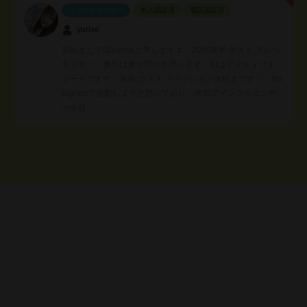
インフルエンサー
本人認証済
電話認証済
yurise
初めまして😊yuriseと申します🌷 20代後半.骨スト.ブルベ
冬です！ 体型は痩せ型だと思います、顔はアクティブキ
ュートです🌱 美容.コスメ.ファッション大好きです♡ Ins
tagramで活動しようと思っており 本気でインフルエンサ
ーを目…