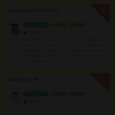
応相談
Instagramフォロワー1.9Kです。
インフルエンサー
本人認証済
電話認証済
Megco
投稿ご覧いただきありがとうございます。 都内在住のフ
リーアナウンサーで２児の母です。 フォロワーは男女共
に満遍なくといった感じですが、年代的には30~40代多めで
す。 家事育児 美容 グルメ 旅 など案件ございましたらよ
ろしくお願いいたしま…
無料PR
🌸はじめまして🌸
インフルエンサー
本人認証済
電話認証済
ぴろ♡
はじめまして🌸 インスタ歴もうすぐ1年になります､ぴろ
♡と申します😊 私のメインのジャンルはカフェ、食べ歩