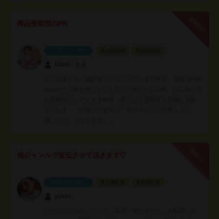
無料PR
商品受取型のPR
インフルエンサー
本人認証済
電話認証済
Mami♡まみ
はじめまして、閲覧ありがとうございます🧸🌷 普段はInst
agramで大阪を中心としたカフェ巡りとお洋服、お出掛け先
の投稿を行っています🍰👗 最近は美容関係も投稿し始め
ました💄 投稿の雰囲気は「女の子らしい可愛らしい
物、こと」となります。…
無料PR
他ジャンルで宣伝させて頂きます🤍
インフルエンサー
本人認証済
電話認証済
yunas
ファッションや、コスメ、美容、食べること、お料理、ス