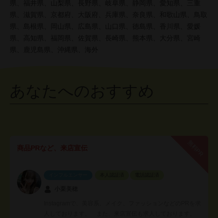
県、福井県、山梨県、長野県、岐阜県、静岡県、愛知県、三重
県、滋賀県、京都府、大阪府、兵庫県、奈良県、和歌山県、鳥取
県、島根県、岡山県、広島県、山口県、徳島県、香川県、愛媛
県、高知県、福岡県、佐賀県、長崎県、熊本県、大分県、宮崎
県、鹿児島県、沖縄県、海外
あなたへのおすすめ
無料PR
商品PRなど、来店宣伝
インフルエンサー
本人認証済
電話認証済
小栗美穂
Instagramで、美容系、メイク、ファッションなどのPRを求
人しております。 また、来店宣伝も求人しております。