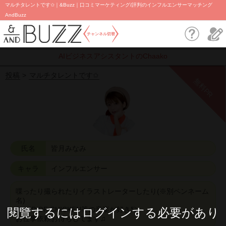
マルチタレントです✩｜&Buzz｜口コミマーケティング/評判のインフルエンサーマッチング
AndBuzz
チャンネル切替
AIビジネスアシスタントのChaako
投稿
マルチタレントです✩
無料PR
氏名
皆月みなみ
キャラ
インフルエンサー
喋ったり撮られたりイラストレーターしたり(※別ペンネーム
名)
BUMP OF CHICKEN等の音楽が好き🪐
閱覽するにはログインする必要があり
お仕事依頼お待ちしてます♫