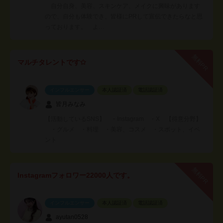
自分自身、美容、スキンケア、メイクに興味があります
ので、自分も体験でき、皆様にPRして宣伝できたらなと思
っております。 よ…
無料PR
マルチタレントです✩
インフルエンサー
本人認証済
電話認証済
皆月みなみ
【活動しているSNS】 ・Instagram ・X 【得意分野】
・グルメ ・料理 ・美容、コスメ ・スポット、イベ
ント
無料PR
Instagramフォロワー22000人です。
インフルエンサー
本人認証済
電話認証済
ayutan0528