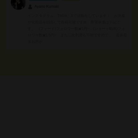
Ayano Kumaki
インスタグラム、Tiktok、Xで活動をしています！ お洋服
や化粧品を顔出しで投稿可能です🎀 希望単価は下記で
す。 (フィード)フォロワー数✖️1円~ (ショート動画)フォ
ロワー数✖️1.5円~ また二次利用も可能ですので、 是非是
非お声が…