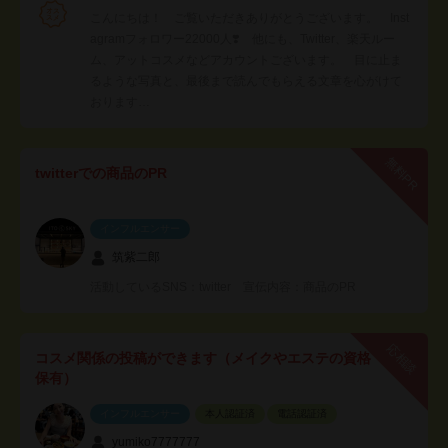
こんにちは！ ご覧いただきありがとうございます。 Inst
agramフォロワー22000人❣️ 他にも、Twitter、楽天ルー
ム、アットコスメなどアカウントございます。 目に止ま
るような写真と、最後まで読んでもらえる文章を心がけて
おります…
無料PR
twitterでの商品のPR
インフルエンサー
筑紫二郎
活動しているSNS：twitter 宣伝内容：商品のPR
応相談
コスメ関係の投稿ができます（メイクやエステの資格
保有）
インフルエンサー
本人認証済
電話認証済
yumiko7777777