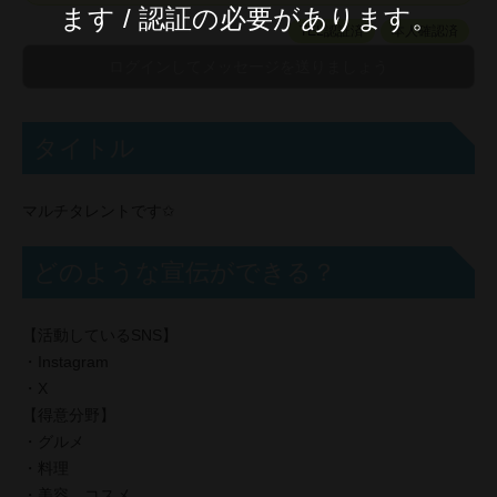
ます / 認証の必要があります。
TEL認証済
本人確認済
タイトル
マルチタレントです✩
どのような宣伝ができる？
【活動しているSNS】
・Instagram
・X
【得意分野】
・グルメ
・料理
・美容、コスメ