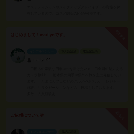
エステティシャンやメイクアップアドバイザーの資格を保
有しているので、コスメ関係のPRが可能です。
無料PR
はじめまして！marilynです。
インフルエンサー
本人認証済
電話認証済
marilyn.02
☐栃木の素敵な四季︎ 𝑠𝑝𝑜𝑡を届けたい☺️ ︎☐全国の魅力ある
カメラ旅𖠋𐀪 栃木県の四季や県外へ旅を主に発信してい
ます。 たまにカフェなどのグルメやホテル、 レジャー
施設、リラクゼーションなどの 投稿もしております。
多数、入賞経験あ…
応相談
ご依頼について🩷
インフルエンサー
電話認証済