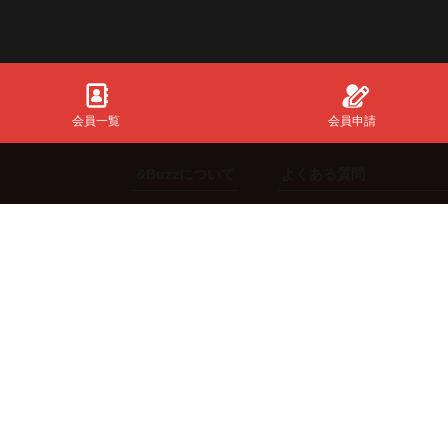
会員一覧
会員申請
&Buzzについて
よくある質問
初めての方
共通全般
ご利用方法
【スポンサー】向け
機能説明
【インフルエンサー】向
ng.
料金体系
【エージェント】向け
【来店体験型スポンサー
©2019-2026 InfinityMatching All Right Reserved.