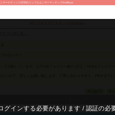
ミマーケティング/評判のインフルエンサーマッチングAndBuzz
AIビジネスアシスタントのChaako
人のファンがいま…
んあ
ンフルエンサー
て活動しています。(17LIVEフォロワー数7.1万人／TikTokフォロワ
りたいので、宜しくお願い致します。丁寧に分かりやすく、PRさせてい
TEL認証済
本人
ログインする必要があります / 認証の必