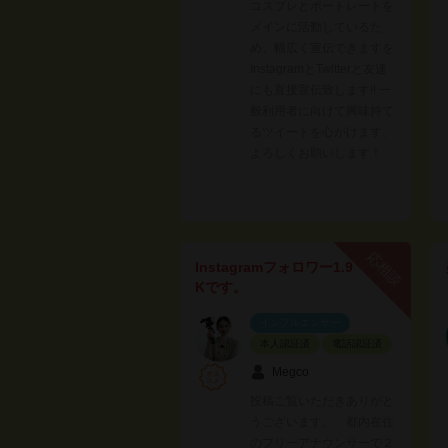
コスプレとポートレートを
メインに活動しているた
め、幅広く宣伝できますを
InstagramとTwitterと友達
にも直接宣伝致します!! 一
般利用者に向けて興味持て
るツイートを心がけます。
よろしくお願いします！
応相談
Instagramフォロワー1.9
Kです。
インフルエンサー
本人認証済
電話認証済
Megco
投稿ご覧いただきありがと
うございます。 都内在住
のフリーアナウンサーで２