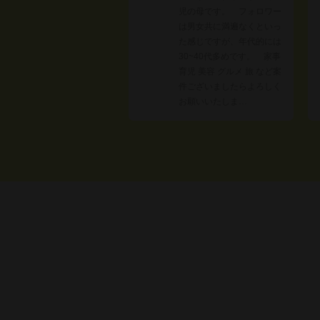
児の母です。 フォロワー
は男女共に満遍なくといっ
た感じですが、年代的には
30~40代多めです。 家事
育児 美容 グルメ 旅 など案
件ございましたらよろしく
お願いいたしま…