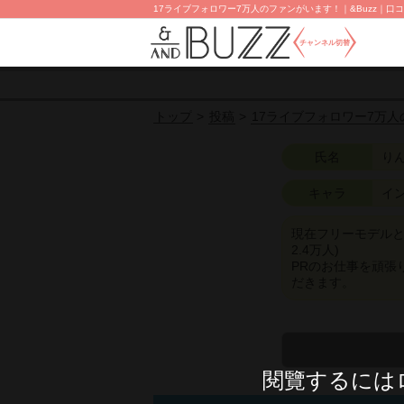
17ライブフォロワー7万人のファンがいます！｜&Buzz｜口コ
チャンネル切替
投稿
17ライブフォロワー7万
トップ
氏名
り
キャラ
イ
現在フリーモデルとし
2.4万人)
PRのお仕事を頑張
だきます。
閱覽するには