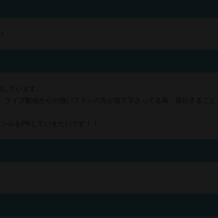
！
？
動しています。
ですが、ライブ配信からの熱いファンの方が居て下さってる為、宣伝するこ
ンルをPRしていきたいです！！