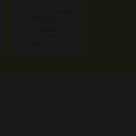
デルをしており、スイーツ
やアクセサリーのPRの経
験があります( ᐢ. ̫ .ᐢ ) スイ
ーツやグルメ、ファッショ
ン、美容等幅広くPRさせ
ていただきます。よろしく
お願いし…