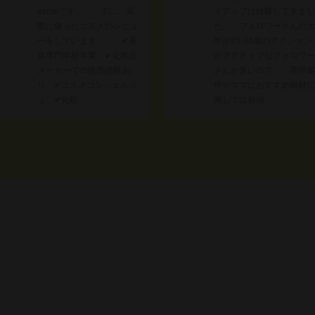
osmeです。 主に、実
イアップは経験してきまし
際に使ったコスメのレビュ
た。 フォロワーさんの大
ーをしています。 ✔︎美
半が25-34歳のアクション
容専門学校卒業 ✔︎化粧品
がアクティブなフォロワー
メーカーでの販売経験あ
さんが多いので、 美容案
り ✔︎コスメコンシェルジ
件やママにおすすめ商材に
ュ ✔︎化粧…
関しては自信…