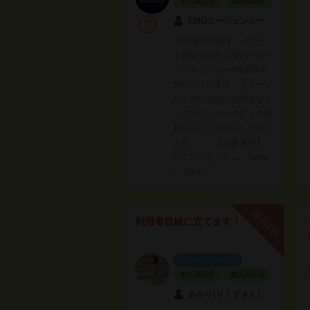
本人認証済
電話認証済
EMGエージェンシー
【PR案件内容】 デザー
ト製造会社からSNSでのイ
ンフルエンサーPR案件を
預かっています。スイーツ
など甘いものが大好きなイ
ンフルエンサーの方々の応
募を心よりお待ちしており
ます。 【応募条件】
A.インスタグラム、Twitte
r、Youtu…
無料PR
利用者目線に立てます！
インフルエンサー
本人認証済
電話認証済
あかり(りくずきん)