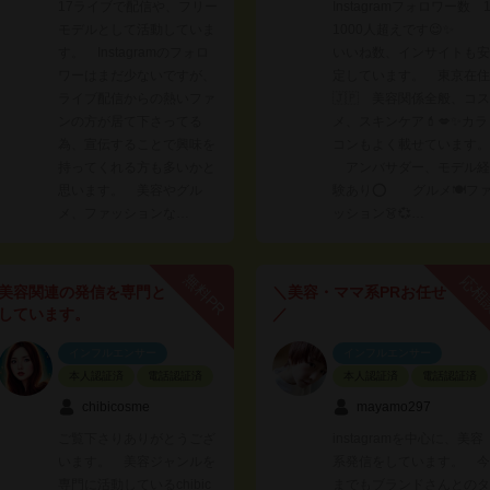
17ライブで配信や、フリー
Instagramフォロワー数 
モデルとして活動していま
1000人超えです😉✨
す。 Instagramのフォロ
いいね数、インサイトも安
ワーはまだ少ないですが、
定しています。 東京在住
ライブ配信からの熱いファ
🇯🇵 美容関係全般、コス
ンの方が居て下さってる
メ、スキンケア💄💋✨カラ
為、宣伝することで興味を
コンもよく載せています。
持ってくれる方も多いかと
アンバサダー、モデル経
思います。 美容やグル
験あり⭕ グルメ🍽フ
メ、ファッションな…
ッション👗💞…
無料PR
応相
美容関連の発信を専門と
＼美容・ママ系PRお任せ
しています。
／
インフルエンサー
インフルエンサー
本人認証済
電話認証済
本人認証済
電話認証済
chibicosme
mayamo297
ご覧下さりありがとうござ
instagramを中心に、美容
います。 美容ジャンルを
系発信をしています。 今
専門に活動しているchibic
までもブランドさんとのタ