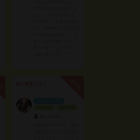
1
マスコミ現役時代から、パ
ブリの女王と呼ばれていま
した✨ ジャンル問わず、
人に着目した記事が得意で
す！ 投稿欄にこれまでの
ＰＲ案件など掲載していま
す。よければ覗いてみてく
ださいね！ どうぞ宜しく
ァ
お願い致します(﹡ˆ﹀ˆ﹡)
♡
無料PR
談
はじめまして！
インフルエンサー
本人認証済
電話認証済
あいりんりん
無課金ユーザーです 普段
は東京でオフィスの受付を
しております！ サロンモ