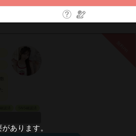
無料PR
ー数
た
確認済
SNS確認済
要があります。