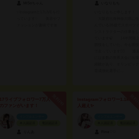
MiSoちゃん
いなりもち
✨Instagramと17LIVEを行
いなりもちと申します！
っています✨ 美容やフ
大阪府出身神奈川県に住
ァッションが趣味です🎀
んでいる26歳でスポーツ
ンストラクターの仕事をし
ています🍃 14年間陸
競技をしていた、今も現役
で走っています🏃‍♀️ 過
には多数の世界大会に出場
経験があり、オリンピック
育成強化選手に…
無料PR
無料
17ライブフォロワー7万人
Instagramフォロワー1.1k
のファンがいます！
人超え✨
インフルエンサー
インフルエンサー
本人認証済
電話認証済
本人認証済
電話認証済
りんあ
Rina♡♡