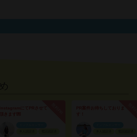
め
無料PR
無料
InstagramにてPRさせて
PR案件お待ちしておりま
頂きます💌
す！
インフルエンサー
インフルエンサー
本人認証済
電話認証済
本人認証済
電話認証済