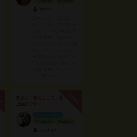
本人認証済
電話認証済
satochi
初めまして。 主に筋ト
レ、ボクシングアカウント
イ
として、Instagramを利用
しています。 筋トレして
上
いる方々に広めることで他
のテーマのインスタグラマ
去
ーの方々より、効果的にお
知らせできるのではないか
と思います(*^^*) そこ
で、採用され…
PR
無料PR
皆さん！初めまして。井
上亜紀です✨
インフルエンサー
本人認証済
電話認証済
あきえもん