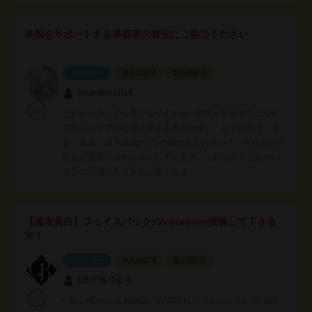
美肌をサポートする美容液の宣伝にご協力ください
スポンサー
本人認証済
電話認証済
lasantere2018
これから少しずつ寒くなりますが、空気が乾燥するにつれ
て肌のトラブルも増えてくる季節です。 ヒトの肌は、表
皮・真皮・皮下組織の3つの層に分かれていて、それぞれの
部位が重要な役割を果たしています。これらのどこかのバ
ランスが崩れたり具合が悪くなる…
【速攻美白】フェイスパックのInstagram投稿して下さる
方！
スポンサー
本人認証済
電話認証済
BBJP株式会社
CELLREVAの人気商品『W PACK(ダブルパック)』(7,480