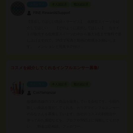
スポンサー
本人認証済
電話認証済
FINE Reward&Support
【宣伝してほしい商品・サービス】 低糖質スイーツを紹
介してほしい 【どのように宣伝してほしい】 当サイ
トが販売する低糖質スイーツの中から最大3点まで無料で差
し上げますので、SNSで写真と動画の投稿をお願いしま
す。 メンションと写真タグ付け…
コスメを紹介してくれるインフルエンサー募集!
スポンサー
本人認証済
電話認証済
CosYamanzai
低価格路線のコスメ商品を販売している会社です。今回の
新しい商品を宣伝してくれる、カリスマインフルエンサー
のみなさんを募集しています。当社のコスメの利用法や、
使ってみた感想などを、ブログやSNS上に掲載してくださ
い。 料金は応相談、フォロワー…