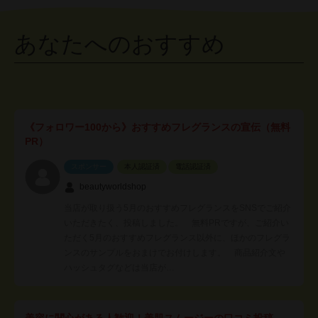
あなたへのおすすめ
《フォロワー100から》おすすめフレグランスの宣伝（無料
PR）
スポンサー
本人認証済
電話認証済
beautyworldshop
当店が取り扱う5月のおすすめフレグランスをSNSでご紹介
いただきたく、投稿しました。 無料PRですが、ご紹介い
ただく5月のおすすめフレグランス以外に、ほかのフレグラ
ンスのサンプルをおまけでお付けします。 商品紹介文や
ハッシュタグなどは当店が…
美容に関心がある人歓迎！美肌スムージーの口コミ投稿