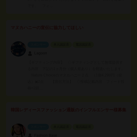
です。 フォ…
マヌカハニーの宣伝に協力してほしい
スポンサー
本人認証済
電話認証済
Lagoon
【ギフティング内容】 ◇ギフティングとして無償提供す
る内容 下記の1ヵ月分（個人差あり）を郵送いたします。
Nature Choiceのマヌカハニー２点 （1個4,290円（税
込）✖️2点 【宣伝方法】 ◇投稿記載内容 フィード投
稿×2回…
韓国レディースファッション通販のインフルエンサー様募集
スポンサー
本人認証済
電話認証済
Fashion Base