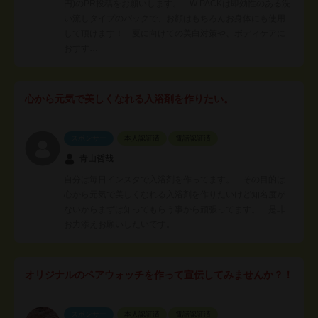
円)のPR投稿をお願いします。 W PACKは即効性のある洗
い流しタイプのパックで、お顔はもちろんお身体にも使用
して頂けます！ 夏に向けての美白対策や、ボディケアに
おすす…
心から元気で美しくなれる入浴剤を作りたい。
スポンサー
本人認証済
電話認証済
青山哲哉
自分は毎日インスタで入浴剤を作ってます。 その目的は
心から元気で美しくなれる入浴剤を作りたいけど知名度が
ないからまずは知ってもらう事から頑張ってます。 是非
お力添えお願いしたいです。
オリジナルのペアウォッチを作って宣伝してみませんか？！
スポンサー
本人認証済
電話認証済