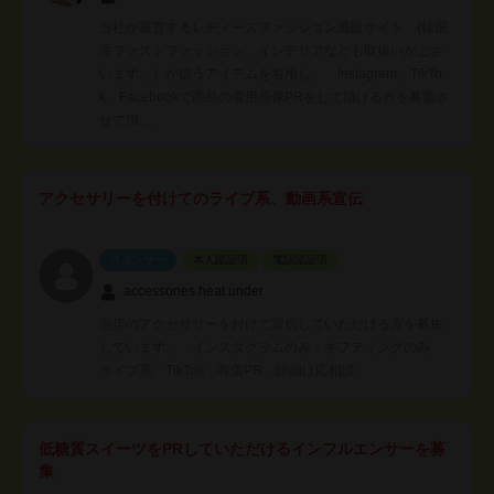
当社が運営するレディースファッション通販サイト (韓国
系ファストファッション、インテリアなども取扱いがござ
います。）が扱うアイテムを着用し、 Instagram、TikTo
k、Facebookで商品の着用画像PRをして頂ける方を募集さ
せて頂…
アクセサリーを付けてのライブ系、動画系宣伝
スポンサー
本人認証済
電話認証済
accessories.heat.under
当店のアクセサリーを付けて宣伝していただける方を募集
しています。 インスタグラムのみ：ギフティングのみ
ライブ系、TikTok：有償PR、詳細は応相談
低糖質スイーツをPRしていただけるインフルエンサーを募
集