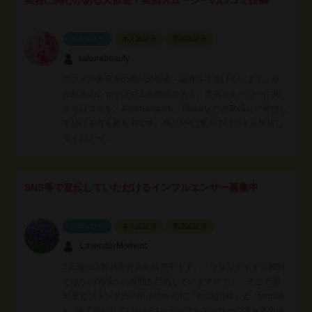
スポンサー
本人認証済
電話認証済
sakurabeauty
コスメや美容系の商品の製造・販売を手掛けています。現
在私共のショップの人気商品である、美肌スムージーに関
する口コミを、XやInstagram、TiktokなどのSNSにて発信し
て頂ける方を募集中です。商品PRに繋がる口コミを投稿し
てくださっ…
SNS等で宣伝していただけるインフルエンサー募集中
スポンサー
本人認証済
電話認証済
LavenderMoment
2店舗の化粧品販売店を経営中です。 フランチャイズ展開
とほかの地域への展開を計画していますので、 そこで認
知度とブランド力の向上のために「Instagram」と「youtub
e」等で宣伝していただけるインフルエンサーの方を募集中