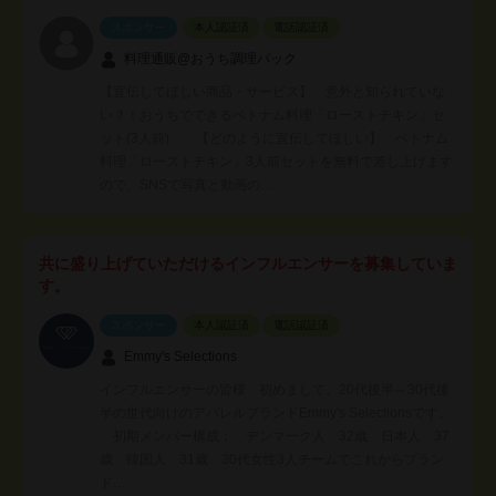
スポンサー
本人認証済
電話認証済
料理通販@おうち調理パック
【宣伝してほしい商品・サービス】 意外と知られていな
い？！おうちでできるベトナム料理「ローストチキン」セ
ット(3人前) 【どのように宣伝してほしい】 ベトナム
料理「ローストチキン」3人前セットを無料で差し上げます
ので、SNSで写真と動画の…
共に盛り上げていただけるインフルエンサーを募集していま
す。
スポンサー
本人認証済
電話認証済
Emmy's Selections
インフルエンサーの皆様 初めまして、20代後半～30代後
半の世代向けのアパレルブランドEmmy's Selectionsです。
初期メンバー構成： デンマーク人 32歳 日本人 37
歳 韓国人 31歳 30代女性3人チームでこれからブラン
ド…