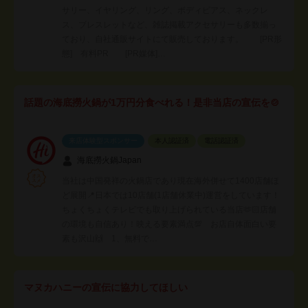
サリー、イヤリング、リング、ボディピアス、ネックレ
ス、ブレスレットなど、雑誌掲載アクセサリーも多数揃っ
ており、自社通販サイトにて販売しております。 [PR形
態] 有料PR [PR媒体]…
話題の海底撈火鍋が1万円分食べれる！是非当店の宣伝を🍲
来店体験型スポンサー
本人認証済
電話認証済
海底撈火鍋Japan
当社は中国発祥の火鍋店であり現在海外併せて1400店舗ほ
ど展開📍日本では10店舗(1店舗休業中)運営をしています！
ちょくちょくテレビでも取り上げられている当店🫶🏻店舗
の環境も自信あり！映える要素満点💯 お店自体面白い要
素も沢山🙌 1、無料で…
マヌカハニーの宣伝に協力してほしい