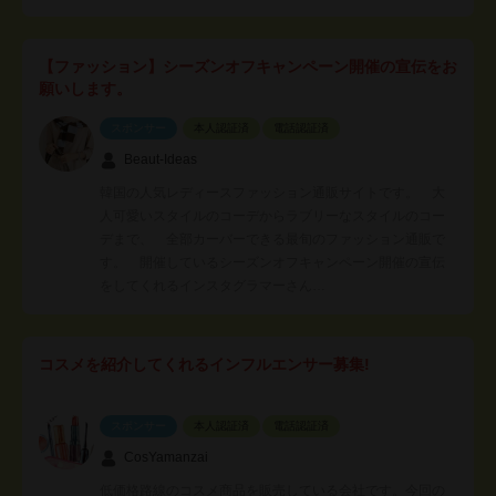
【ファッション】シーズンオフキャンペーン開催の宣伝をお
願いします。
スポンサー
本人認証済
電話認証済
Beaut-Ideas
韓国の人気レディースファッション通販サイトです。 大
人可愛いスタイルのコーデからラブリーなスタイルのコー
デまで、 全部カーバーできる最旬のファッション通販で
す。 開催しているシーズンオフキャンペーン開催の宣伝
をしてくれるインスタグラマーさん…
コスメを紹介してくれるインフルエンサー募集!
スポンサー
本人認証済
電話認証済
CosYamanzai
低価格路線のコスメ商品を販売している会社です。今回の