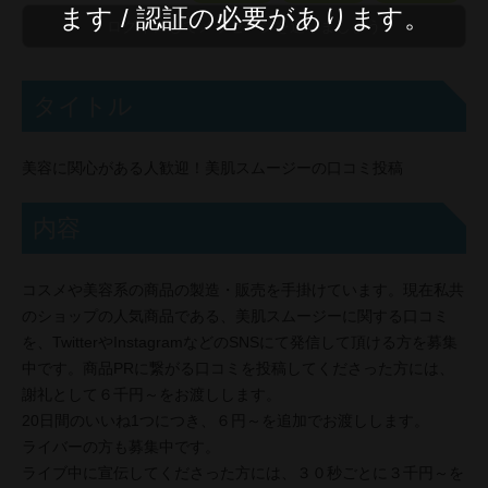
ます / 認証の必要があります。
タイトル
美容に関心がある人歓迎！美肌スムージーの口コミ投稿
内容
コスメや美容系の商品の製造・販売を手掛けています。現在私共
のショップの人気商品である、美肌スムージーに関する口コミ
を、TwitterやInstagramなどのSNSにて発信して頂ける方を募集
中です。商品PRに繋がる口コミを投稿してくださった方には、
謝礼として６千円～をお渡しします。
20日間のいいね1つにつき、６円～を追加でお渡しします。
ライバーの方も募集中です。
ライブ中に宣伝してくださった方には、３０秒ごとに３千円～を