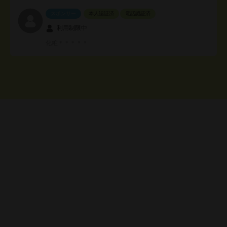
スポンサー
本人認証済
電話認証済
利用制限中
化粧＊＊＊＊＊