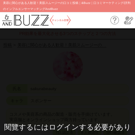
美容に関心がある人歓迎！美肌スムージーの口コミ投稿｜&Buzz｜口コミマーケティング/評判
のインフルエンサーマッチングAndBuzz
チャンネル切替
PR効果を最大化させる3つのステップと２つの方法
投稿
美容に関心がある人歓迎！美肌スムージーの…
氏名
sakurabeauty
キャラ
スポンサー
コスメや美容系の商品の製造・販売を手掛けています。
実店舗とオンラインショップ両方持っています。
閱覽するにはログインする必要があり
TEL認証済
本人確認済
SNS確認済