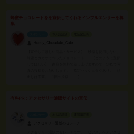
蜂蜜チョコレートをを宣伝してくれるインフルエンサーを募
集
スポンサー
本人認証済
電話認証済
Honey_Chocolate_Cafe
【宣伝してほしい商品・サービス】 砂糖を使用しない、
蜂蜜とカカオで作ったチョコレート 【どのように宣伝
してほしい】 商品を無料で差し上げますので、SNSで写
真の投稿をお願いします。 指定ハッシュタグあり。 顔
出しは不要。 1回の投稿 【…
有料PR：アクセサリー通販サイトの宣伝
スポンサー
本人認証済
電話認証済
アクセサリー通販のセレーナ
アクセサリー通販のセレーナです。 ピアス、ヘアアクセ