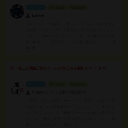
スポンサー
本人認証済
電話認証済
Lagoon
【ギフティング内容】 ◇ギフティングとして無償提供す
る内容 下記の1ヵ月分（個人差あり）を郵送いたします。
Nature Choiceのマヌカハニー２点 （1個4,290円（税
込）✖️2点 【宣伝方法】 ◇投稿記載内容 フィード投
稿×2回…
唯一無二の和紙化粧ポーチの宣伝をお願いいたします。
スポンサー
本人認証済
電話認証済
和雑貨オリジナル製作の岩尾製作所
【宣伝してほしい商品・サービス】 宣伝していただく商
品は唯一無二の和紙化粧ポーチになります。 【どのよ
うに宣伝してほしい】 和紙化粧ポーチを無料で差し上げ
ますので、SNSで写真と動画の投稿をお願いします。 指
定ハッシュタグあり。 顔出しは…