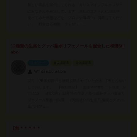
新しい商品を宣伝してくれる、カリスマインフルエンサー
のみなさんを募集しています。当社のコスメの利用法や、
使ってみた感想などを、ブログやSNS上に掲載してくださ
い。 料金は応相談、フォロワー…
12種類の生薬とグァバ葉ポリフェノールを配合した和漢Sill
abo
スポンサー
本人認証済
電話認証済
Will.es nature store
現在、PR依頼商品を無料提供させていただき、PRをお願い
しております。 【依頼商品】 産後ママサポート和漢 sl
imlabo （4800円）12種類の生薬と希少成分グァバ葉ポリ
フェノール配合の和漢 （天然成分の生薬12種類とグァバ
葉ポリフェ…
【無＊＊＊＊＊