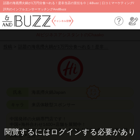
話題の海底撈火鍋が1万円分食べれる！是非当店の宣伝を🍲｜&Buzz｜口コミマーケティング/
評判のインフルエンサーマッチングAndBuzz
チャンネル切替
AIビジネスアシスタントのChaako
投稿
話題の海底撈火鍋が1万円分食べれる！是非…
氏名
海底撈火鍋Japan
キャラ
来店体験型スポンサー
中国発祥の火鍋専門店です！
中国+海外合わせ1400+店舗を展開中！
閱覽するにはログインする必要があり
📍池袋📍新宿📍心斎橋📍幕張📍川崎📍横浜中華街📍福岡📍横
浜駅前📍上野📍…