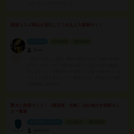
つオーガニックケアブランド…
韓国コスメ商品を宣伝してくれる人大募集中！！
スポンサー
本人認証済
電話認証済
Eena
＊宣伝してほしい商品 弊社の韓国コスメ『Twee.Ty Skin』
のスキンケア、コスメ商品を紹介してくださる方を募集し
ています！！ 韓国のロッテ百貨店でも取り扱われている
ブランドになります！ ＊宣伝の方法 商品を全て無料
で提供致しますので…
愛犬と絶景ヴィラ！（横須賀・佐島）1泊2食付き体験モニ
ター募集
来店体験型スポンサー
本人認証済
電話認証済
glam-aira