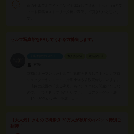
歯のセルフホワイトニングを体験して頂き、Instagramのフ
ィード投稿orストーリー投稿で宣伝して頂きたいと思いま
す。
セルフ写真館をPRしてくれる方募集します。
来店体験型スポンサー
本人認証済
電話認証済
君瞬
京都にオープンしたセルフ写真館をＰＲして下さい。プロ
ジェクターやスモーク、撮影小物も多数完備しています。
店内に設置の「光る満月」もインスタ映え間違いなしな
ので、ぜひＰＲして頂きたいです。 コアターゲット層
10～20代の女子 予算 ０～…
【大人気】きもので街歩き 20万人が参加のイベント特別ご
招待！