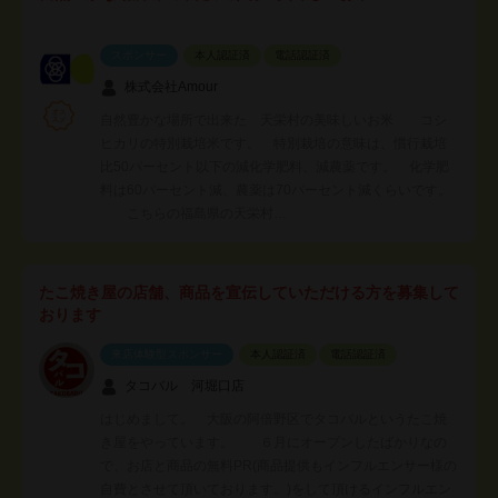
スポンサー
本人認証済
電話認証済
株式会社Amour
自然豊かな場所で出来た 天栄村の美味しいお米 コシ
ヒカリの特別栽培米です。 特別栽培の意味は、慣行栽培
比50パーセント以下の減化学肥料、減農薬です。 化学肥
料は60パーセント減、農薬は70パーセント減くらいです。
こちらの福島県の天栄村…
たこ焼き屋の店舗、商品を宣伝していただける方を募集して
おります
来店体験型スポンサー
本人認証済
電話認証済
タコバル 河堀口店
はじめまして。 大阪の阿倍野区でタコバルというたこ焼
き屋をやっています。 ６月にオープンしたばかりなの
で、お店と商品の無料PR(商品提供もインフルエンサー様の
自費とさせて頂いております。)をして頂けるインフルエン