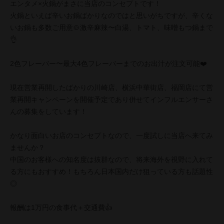
エンタメ×火鍋がまさに当店のコンセプトです！
火鍋といえば辛いお鍋ばかりなのではと思いがちですが、辛くな
いお鍋も多数ご用意🍲激辛麻辣〜白湯、トマト、味噌もつ鍋まで
👌
2色フレーバー〜最大4色フレーバーまでのお出汁が注文可能❤️
現在営業再開したばかりの川崎店、横浜中華街店、福岡店にて営
業再開キャンペーンを開催予定であり併せてインフルエンサーさ
んの募集をしています！
かなり面白いお店のコンセプトなので、一度試しに当店へ来てみ
ませんか？
中国のお客様への知名度は抜群なので、将来海外を視野に入れて
る方にもおすすめ！もちろん日本国内だけ狙っている方も話題性
◎
報酬は1万円の食事代＋交通費👍