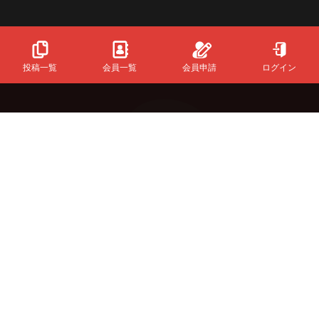
投稿一覧
会員一覧
会員申請
ログイン
Powered
By
InfinityMatching.
&Buzzについて