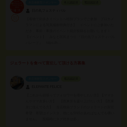
来店体験型スポンサー
本人認証済
電話認証済
日の丸フェスティバル
【着物で街歩きイベントへ特別プランでご参加 プロカメ
ラマンによる写真撮影特典付き】 イベントにご参加いた
だき、事前・事後のイベント紹介投稿をお願いします！
【イベント】 みなと区民まつり 『日の丸フェスティバル
パレード』 https://h…
ジェラートを食べて宣伝して頂ける方募集
来店体験型スポンサー
電話認証済
ELEFANTE FELICE
【これから頑張ってフォロワーを増やしたい方】【ママさ
んやママ友多い方】 【西東京を盛り上げたい方】【西東
京に住んでる方】 当店独自ブランドのジェラートの宣伝
希望 希望はインスタ、他にもSNSがあればなんでも構い
ません。 投稿時にタグ付きは必…