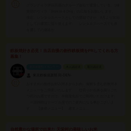
グランアイラ伊豆高原のグループ会社で運営している、1棟
貸切のヴィラ「Breeze & Dog」の広報をお願いします。
現在、レンタルスペースとしての登録ですが、8月より民泊
としての運営に切り替えます。 レンタルスペースでも夜
を通しての連絡が…
鉄板焼好き必見！当店自慢の創作鉄板焼をPRしてくれる方
募集！
来店体験型スポンサー
本人認証済
電話認証済
東京鉄板倶楽部 田-DEN-
おすすめの創作お好み焼きからお肉、海鮮を含む鉄板焼き
メニューをご用意いたします。 仕切りが出来る掘りごた
つ式のお席ですので、半個室気分でご利用いただけます。
※混雑時はテーブル席でのご案内になる事がございま
す 【提供メニュー】 通常メニュ…
自然豊かな場所で出来た 天栄村の美味しいお米