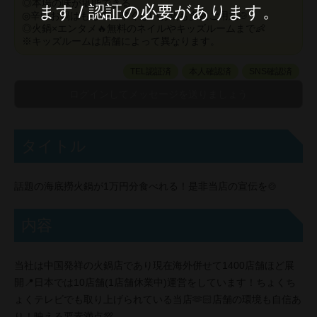
◎本場の味が堪能できる
ます / 認証の必要があります。
◎辛いお鍋はもちろん辛くないお鍋も多数ご用意🍲
◎火鍋×エンタメ🔥無料のネイルやキッズルームまで👶
※キッズルームは店舗によって異なります。
TEL認証済
本人確認済
SNS確認済
タイトル
話題の海底撈火鍋が1万円分食べれる！是非当店の宣伝を🍲
内容
当社は中国発祥の火鍋店であり現在海外併せて1400店舗ほど展
開📍日本では10店舗(1店舗休業中)運営をしています！ちょくち
ょくテレビでも取り上げられている当店🫶🏻店舗の環境も自信あ
り！映える要素満点💯