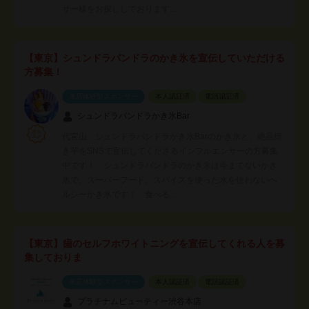
サー様をお探ししております…
【東京】シュンドラパンドラのかき氷を宣伝していただける
方募集！
来店体験型スポンサー
本人認証済
電話認証済
シュンドラパンドラかき氷Bar
代官山 シュンドラパンドラかき氷Barのかき氷と、絶品焼
き芋をSNSで宣伝してくださるインフルエンサーの方募集
中です！ シュンドラパンドラのかき氷は今までないかき
氷で、スーパーフード、スパイスを使った水を使わないヘ
ルシーかき氷です！ 食べる…
【東京】歯のセルフホワイトニングを宣伝してくれる人を募
集しておりま
来店体験型スポンサー
本人認証済
電話認証済
プラチナムビューティー渋谷本店