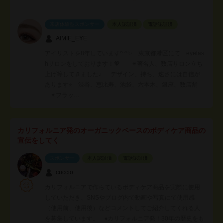
来店体験型スポンサー
本人認証済
電話認証済
AIMIE_EYE
アイリストを8年しています^ ^✨ 東京都港区にて eyelas
hサロンをしております！💖 ✴︎著名人、数店サロン立ち
上げ等してきました♩ デザイン、持ち、速さには自信が
あります⭐︎ 渋谷、恵比寿、池袋、六本木、銀座、数店舗
✴︎フラッ…
カリフォルニア発のオーガニックベースのボディケア商品の
宣伝をしてく
スポンサー
本人認証済
電話認証済
cuccio
カリフォルニアで作らているボディケア商品を実際に使用
していただき、SNSやブログ内で動画や写真にて使用感
（使用前、使用後）などコメントしてご紹介してくれる人
を募集しています。 ♦︎カリフォルニア発！30年の歴史をも