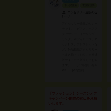
スポンサー
本人認証済
電話認証済
アクセサリー通販のセ
レーナ
アクセサリー通販のセレー
ナです。 ピアス、ヘアア
クセサリー、イヤリング、
リング、ボディピアス、ネ
ックレス、ブレスレットな
ど、雑誌掲載アクセサリー
も多数揃っており、自社通
販サイトにて販売しており
ます。 [PR形態] 有料
PR [PR媒体]…
【ファッション】シーズンオフ
キャンペーン開催の宣伝をお願
いします。