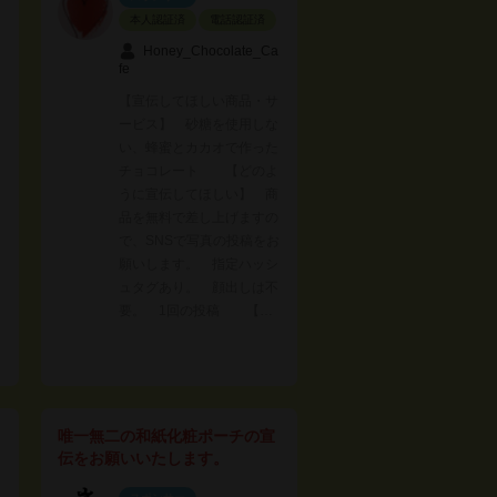
本人認証済
電話認証済
Honey_Chocolate_Ca
fe
【宣伝してほしい商品・サ
ービス】 砂糖を使用しな
い、蜂蜜とカカオで作った
チョコレート 【どのよ
うに宣伝してほしい】 商
品を無料で差し上げますの
で、SNSで写真の投稿をお
願いします。 指定ハッシ
ュタグあり。 顔出しは不
要。 1回の投稿 【…
唯一無二の和紙化粧ポーチの宣
伝をお願いいたします。