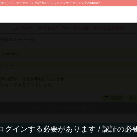
z｜口コミマーケティング/評判のインフルエンサーマッチングAndBuzz
山ノ内ゆり（株式会社PUSＨ）との取引に関する注意喚起
美肌スムージーの…
urabeauty
ポンサー
商品の製造・販売を手掛けています。
ンショップ両方持っています。
TEL認証済
本人
ログインする必要があります / 認証の必