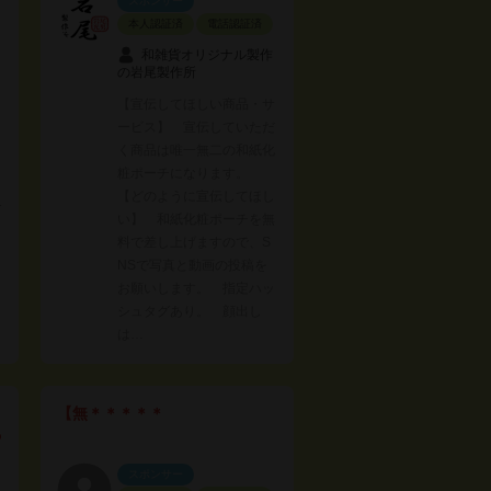
スポンサー
本人認証済
電話認証済
和雑貨オリジナル製作
の岩尾製作所
【宣伝してほしい商品・サ
ービス】 宣伝していただ
く商品は唯一無二の和紙化
粧ポーチになります。
【どのように宣伝してほし
1
い】 和紙化粧ポーチを無
料で差し上げますので、S
NSで写真と動画の投稿を
お願いします。 指定ハッ
シュタグあり。 顔出し
は…
【無＊＊＊＊＊
o
スポンサー