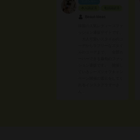
スポンサー
本人認証済
電話認証済
Beaut-Ideas
韓国の人気レディースファ
ッション通販サイトです。
大人可愛いスタイルのコ
ーデからラブリーなスタイ
ルのコーデまで、 全部カ
ーバーできる最旬のファッ
ション通販です。 開催し
ているシーズンオフキャン
ペーン開催の宣伝をしてく
れるインスタグラマーさ
ん…