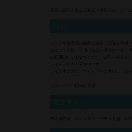
美容に関心がある人歓迎！美肌スムージー
内容
コスメや美容系の商品の製造・販売を手掛けてい
SNSにて発信して頂ける方を募集中です。
20日間のいいね1つにつき、６円～を追加
ライバーの方も募集中です。
ライブ中に宣伝してくださった方には、３
-オンライン-恵比寿-原宿
案件タイプ
来店体験型、オンライン・リモート型、商