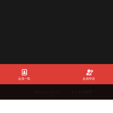
会員一覧
会員申請
&Buzzについて
よくある質問
初めての方
共通全般
ご利用方法
【スポンサー】向け