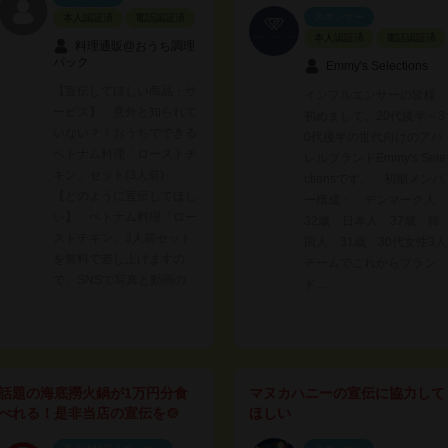
スポンサー
本人認証済
電話認証済
本人認証済
電話認証済
料理通販@おうち調理
パック
Emmy's Selections
【宣伝してほしい商品・サ
インフルエンサーの皆様
ービス】 意外と知られて
初めまして、20代後半～3
いない？！おうちでできる
0代後半の世代向けのアパ
ベトナム料理「ローストチ
レルブランドEmmy's Sele
キン」セット(3人前)
ctionsです。 初期メンバ
【どのように宣伝してほし
ー構成： デンマーク人
い】 ベトナム料理「ロー
32歳 日本人 37歳 韓
ストチキン」3人前セット
国人 31歳 30代女性3人
を無料で差し上げますの
チームでこれからブラン
で、SNSで写真と動画の…
ド…
話題の海底撈火鍋が1万円分食
マヌカハニーの宣伝に協力して
べれる！是非当店の宣伝を🍲
ほしい