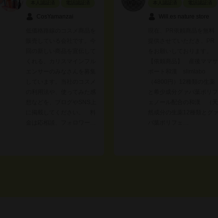
本人認証済
電話認証済
本人認証済
電話認証済
CosYamanzai
Will.es nature store
低価格路線のコスメ商品を
現在、PR依頼商品を無料
販売している会社です。今
提供させていただき、PR
回の新しい商品を宣伝して
をお願いしております。
くれる、カリスマインフル
【依頼商品】 産後ママサ
エンサーのみなさんを募集
ポート和漢 slimlabo
しています。当社のコスメ
（4800円）12種類の生薬
の利用法や、使ってみた感
と希少成分グァバ葉ポリフ
想などを、ブログやSNS上
ェノール配合の和漢 （天
に掲載してください。 料
然成分の生薬12種類とグ
金は応相談、フォロワー…
バ葉ポリフェ…