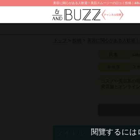
美容に関心がある人歓迎！美肌スムージーの口コミ投稿｜&Buz
チャンネル切替
投稿
美容に関心がある人歓迎！
トップ
氏名
sak
キャラ
ス
コスメや美容系の
実店舗とオンライ
閱覽するには
タイトル