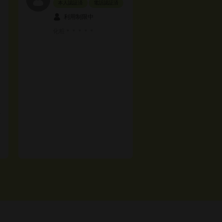
本人認証済
電話認証済
利用制限中
化粧＊＊＊＊＊
ァ