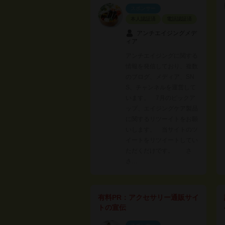
スポンサー
本人認証済
電話認証済
アンチエイジングメデ
ィア
アンチエイジングに関する
情報を発信しており、複数
のブログ、メディア、SN
S、チャンネルを運営して
います。 7月のピックア
ップ、エイジングケア製品
に関するリツーイトをお願
いします。 当サイトのツ
イートをリツイートしてい
ただくだけです。 さ
さ…
有料PR：アクセサリー通販サイ
トの宣伝