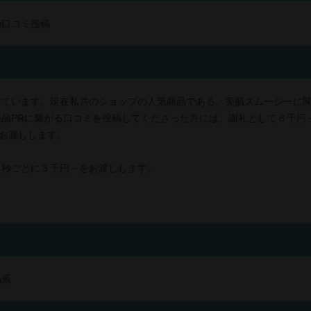
の口コミ投稿
ます。現在私共のショップの人気商品である、美肌スムージーに関する口コミを
商品PRに繋がる口コミを投稿してくださった方には、謝礼として６千円
でお渡しします。
０秒ごとに３千円～をお渡しします。
品系