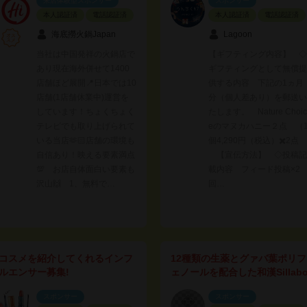
来店体験型スポンサー
スポンサー
本人認証済
電話認証済
本人認証済
電話認証済
海底撈火鍋Japan
Lagoon
当社は中国発祥の火鍋店で
【ギフティング内容】 ◇
あり現在海外併せて1400
ギフティングとして無償提
店舗ほど展開📍日本では10
供する内容 下記の1ヵ月
店舗(1店舗休業中)運営を
分（個人差あり）を郵送い
しています！ちょくちょく
たします。 Nature Choic
テレビでも取り上げられて
eのマヌカハニー２点 （
いる当店🫶🏻店舗の環境も
個4,290円（税込）✖️2点
自信あり！映える要素満点
【宣伝方法】 ◇投稿記
💯 お店自体面白い要素も
載内容 フィード投稿×2
沢山🙌 1、無料で…
回…
コスメを紹介してくれるインフ
12種類の生薬とグァバ葉ポリフ
ルエンサー募集!
ェノールを配合した和漢Sillab
スポンサー
スポンサー