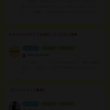
妊娠中・育児中のフォロワーが多いインフルエンサー
様にこちらの商品を宣伝していただきたいと思っていま
す。 報酬は、現時点では商品とさせていただきます。
オリジナルブランドを宣伝してくれる人募集
スポンサー
本人認証済
電話認証済
shop.desafiante
メイン業務 「インスタ、Facebookなど」 弊社の服装を
着用し、 自撮りして頂きSNSで投稿していただきたいで
す
【テストドライブ募集】
スポンサー
本人認証済
電話認証済