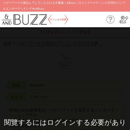
ベビーフードの宣伝してしていただける方募集｜&Buzz｜口コミマーケティング/評判のインフ
ルエンサーマッチングAndBuzz
チャンネル切替
【おすすめマッチング実績】
投稿
ベビーフードの宣伝してしていただける方募…
氏名
BIGBAG
キャラ
スポンサー
穀物を始め健康食品、ベビーフードを販売するインターネッ
トショップです。
開店するにあたって、商品をSNSでレビューしていただけ
閱覽するにはログインする必要があり
る方を募集します。