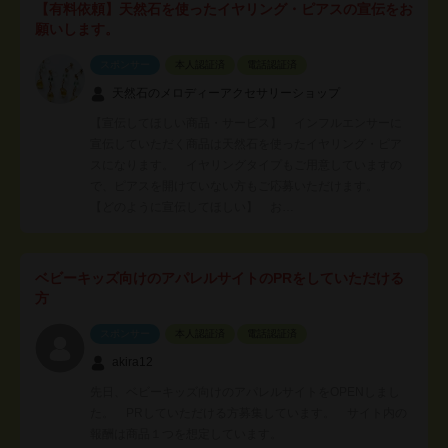
【有料依頼】天然石を使ったイヤリング・ピアスの宣伝をお
願いします。
スポンサー
本人認証済
電話認証済
天然石のメロディーアクセサリーショップ
【宣伝してほしい商品・サービス】 インフルエンサーに
宣伝していただく商品は天然石を使ったイヤリング・ピア
スになります。 イヤリングタイプもご用意していますの
で、ピアスを開けていない方もご応募いただけます。
【どのように宣伝してほしい】 お…
ベビーキッズ向けのアパレルサイトのPRをしていただける
方
スポンサー
本人認証済
電話認証済
akira12
先日、ベビーキッズ向けのアパレルサイトをOPENしまし
た。 PRしていただける方募集しています。 サイト内の
報酬は商品１つを想定しています。