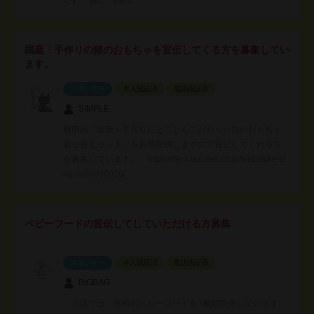
国産・手作りの猫のおもちゃを宣伝してくる方を募集してい
ます。
スポンサー
本人認証済
電話認証済
SIMPLE.
新商品「国産・手作りにとことんこだわった猫のおもちゃ
着せ替えセット」を無償提供しますので宣伝してくれる方
を募集しています。 https://item.rakuten.co.jp/webstore-si
mple/10000019/
ベビーフードの宣伝してしていただける方募集
スポンサー
本人認証済
電話認証済
BIGBAG
当店では、米粉のベビーフードを3種類販売しています。