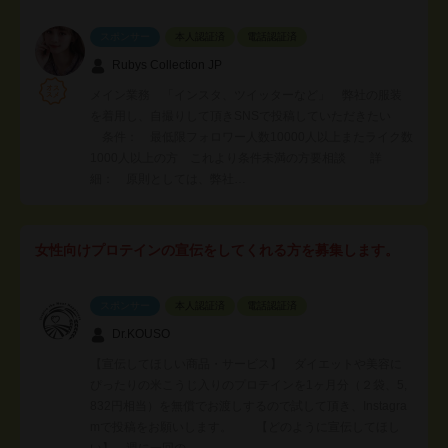
スポンサー
本人認証済
電話認証済
Rubys Collection JP
メイン業務 「インスタ、ツイッターなど」 弊社の服装
を着用し、自撮りして頂きSNSで投稿していただきたい
条件： 最低限フォロワー人数10000人以上またライク数
1000人以上の方 これより条件未満の方要相談 詳
細： 原則としては、弊社…
女性向けプロテインの宣伝をしてくれる方を募集します。
スポンサー
本人認証済
電話認証済
Dr.KOUSO
【宣伝してほしい商品・サービス】 ダイエットや美容に
ぴったりの米こうじ入りのプロテインを1ヶ月分（２袋、5,
832円相当）を無償でお渡しするので試して頂き、Instagra
mで投稿をお願いします。 【どのように宣伝してほし
い】 週に一回の…