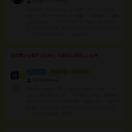
KZ1@クレイジーワン
【店舗様】【インフルエンサー様】 【グリーンコーヒ
ー】 テストドライブモニター募集 【店舗様】 業態
によりますが、グリーンコーヒーを一袋差し上げますの
で、モニターとして、貴社の利益になる商品かのテストを
していただきたいです。 一袋あたりの…
自然豊かな場所で出来た 天栄村の美味しいお米
スポンサー
本人認証済
電話認証済
株式会社Amour
自然豊かな場所で出来た 天栄村の美味しいお米 コシ
ヒカリの特別栽培米です。 特別栽培の意味は、慣行栽培
比50パーセント以下の減化学肥料、減農薬です。 化学肥
料は60パーセント減、農薬は70パーセント減くらいです。
こちらの福島県の天栄村…