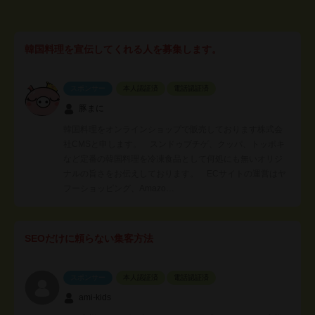
韓国料理を宣伝してくれる人を募集します。
スポンサー
本人認証済
電話認証済
豚まに
韓国料理をオンラインショップで販売しております株式会
社CMSと申します。 スンドゥブチゲ、クッパ、トッポキ
など定番の韓国料理を冷凍食品として何処にも無いオリジ
ナルの旨さをお伝えしております。 ECサイトの運営はヤ
フーショッピング、Amazo…
SEOだけに頼らない集客方法
スポンサー
本人認証済
電話認証済
ami-kids