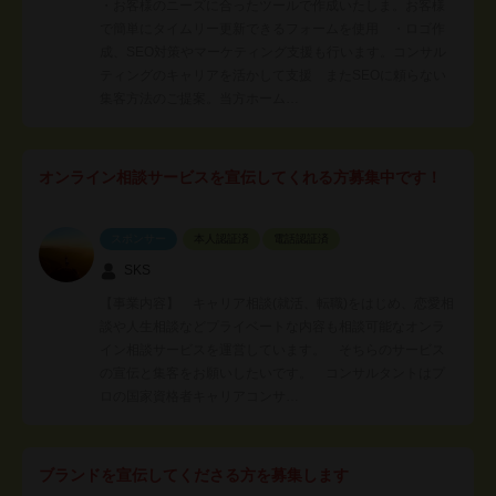
・お客様のニーズに合ったツールで作成いたしま。お客様
で簡単にタイムリー更新できるフォームを使用 ・ロゴ作
成、SEO対策やマーケティング支援も行います。コンサル
ティングのキャリアを活かして支援 またSEOに頼らない
集客方法のご提案。当方ホーム…
オンライン相談サービスを宣伝してくれる方募集中です！
スポンサー
本人認証済
電話認証済
SKS
【事業内容】 キャリア相談(就活、転職)をはじめ、恋愛相
談や人生相談などプライベートな内容も相談可能なオンラ
イン相談サービスを運営しています。 そちらのサービス
の宣伝と集客をお願いしたいです。 コンサルタントはプ
ロの国家資格者キャリアコンサ…
ブランドを宣伝してくださる方を募集します