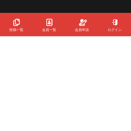
投稿一覧
会員一覧
会員申請
ログイン
Powered
By
InfinityMatching.