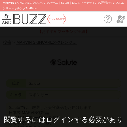
MARVIN SKINCAREのクレンジングバーム｜&Buzz｜口コミマーケティング/評判のインフルエ
ンサーマッチングAndBuzz
チャンネル切替
【おすすめマッチング実績】
投稿
MARVIN SKINCAREのクレンジ…
氏名
Salute
キャラ
スポンサー
Saluteでは、厳選した美容商品をお届けします
日本製 MARVIN化粧品
ブルガリア製 myRose化粧品
閱覽するにはログインする必要があり
台湾製 漢方アロマ"神気"