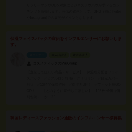
サラリーマンやOLを対象にビジネスノウハウが学べるコン
テンツを販売します。宣伝の媒体として、SNS（特にTwiter
やInstagram)での展開がメインとなります。
保湿フェイスパックの宣伝をインフルエンサーにお願いしま
す。
スポンサー
本人認証済
電話認証済
コスメティックのMiuGroup
【宣伝してほしい商品・サービス】 保湿成分配合フェイ
スパック ✅ヒアルロン酸Na・グリセリン ✅目元カバー
形状 ✅12時間保湿持続 ✅保湿力UP！ ✅フィット感GO
OD！ 【どのように宣伝してほしい】 1⃣3枚×6個（個
別包装） か 2⃣…
韓国レディースファッション通販のインフルエンサー様募集