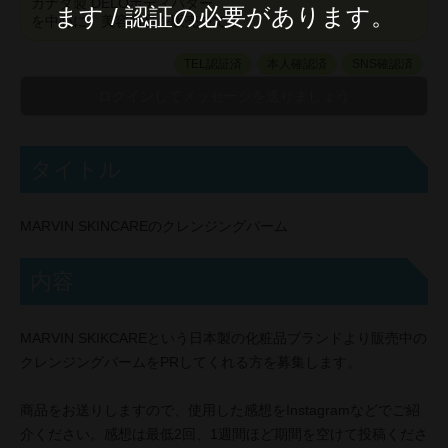
カナダ製 DELOボディバター
ます / 認証の必要があります。
を中心に、美容商品を販売中です
TEL認証済
本人確認済
SNS確認済
タイトル
MARVIN SKINCAREのクレンジングバーム
内容
MARVIN SKIKCAREという日本製の化粧品ブランドより販売中の
クレンジングバームをPRしてくれる方を募集します。
商品をお送りしますので、使用した感想をInstagramなどでご紹
介ください。感想は最低2回、1週間ほど期間を空けて投稿くださ