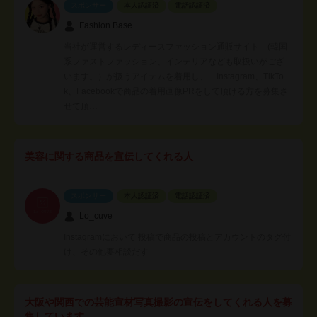
スポンサー
本人認証済
電話認証済
Fashion Base
当社が運営するレディースファッション通販サイト (韓国
系ファストファッション、インテリアなども取扱いがござ
います。）が扱うアイテムを着用し、 Instagram、TikTo
k、Facebookで商品の着用画像PRをして頂ける方を募集さ
せて頂…
美容に関する商品を宣伝してくれる人
スポンサー
本人認証済
電話認証済
Lo_cuve
Instagramにおいて 投稿で商品の投稿とアカウントのタグ付
け、その他要相談だす
大阪や関西での芸能宣材写真撮影の宣伝をしてくれる人を募
集しています