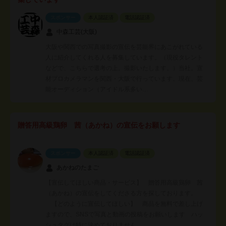
スポンサー
本人認証済
電話認証済
中森工芸(大阪)
大阪や関西での写真撮影の宣伝を芸能界にあこがれている
人に紹介してくれる人を募集しています。（現役タレント
などで、こちらで選考の上。撮影いたします。）当社。宣
材プロカメラマンを関西・大阪で行っています。現在、芸
能オーディション（アイドル系多い…
贈答用高級鶏卵 茜（あかね）の宣伝をお願します
スポンサー
本人認証済
電話認証済
あかねのたまご
【宣伝してほしい商品・サービス】 贈答用高級鶏卵 茜
（あかね）の宣伝をしてくださる方を探しております。
【どのように宣伝してほしい】 商品を無料で差し上げ
ますので、SNSで写真と動画の投稿をお願いします ハッ
シュタグは特に決めておりません…