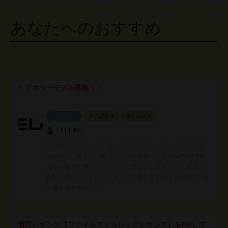
あなたへのおすすめ
ヘアカラーモデル募集！！
スポンサー
本人認証済
電話認証済
FEELING
プロ用ヘアカラーメーカーが無料でブリーチ、カラー白髪
染めいたします！ カラーリストは銀座のサロンで10年間
カラー専門で働いていたプロの方が行います！ ご希望の
色味に染めさせていただき、その後に髪のbifo-ahutaの写真
を撮らせてもらうだ…
着圧レギンス【プライムスリムレッグレギンス】をPRして