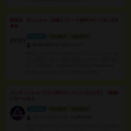
新商品 抗ウィルス・除菌スプレーを無料PRして頂ける方
募集
スポンサー
本人認証済
電話認証済
株式会社EIYOコーポレーション
弊社は、コロナウィルス対策と致しまして プラチナナノ粒
子による抗ウィルス・抗菌・除菌 のコーティング施工を行
なっております。 https://www.eiyocorp.com/platinum/
この度、このプラチナナノ粒子溶液を 一般家…
オンラインキャバクラの宣伝をしていただける方！（報酬2
パターンあり
スポンサー
本人認証済
電話認証済
オンラインキャバクラ CLUB Zoom
オンラインキャバクラを今月から行っていまして、お客様