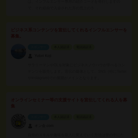
は、インフルエンサー専用の紹介コードを発行しますの
で、それ経由で入会された方の売上の５…
ビジネス系コンテンツを宣伝してくれるインフルエンサーを
募集。
スポンサー
本人認証済
電話認証済
Yutori Koji
サラリーマンやOLを対象にビジネスノウハウが学べるコン
テンツを販売します。宣伝の媒体として、SNS（特にTwiter
やInstagram)での展開がメインとなります。
オンラインセミナー等の支援サイトを宣伝してくれる人を募
集
スポンサー
本人認証済
電話認証済
オン会.com
自分のスキルや趣味を収入に変えていく方法は世の中にた