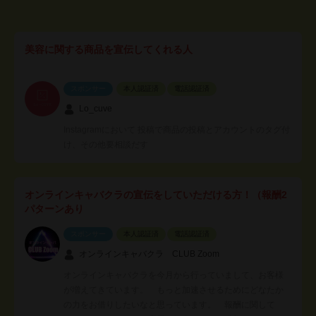
美容に関する商品を宣伝してくれる人
スポンサー
本人認証済
電話認証済
Lo_cuve
Instagramにおいて 投稿で商品の投稿とアカウントのタグ付
け、その他要相談だす
オンラインキャバクラの宣伝をしていただける方！（報酬2
パターンあり
スポンサー
本人認証済
電話認証済
オンラインキャバクラ CLUB Zoom
オンラインキャバクラを今月から行っていまして、お客様
が増えてきています。 もっと加速させるためにどなたか
の力をお借りしたいなと思っています。 報酬に関して