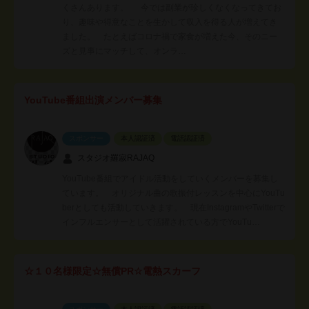
くさんあります。 今では副業が珍しくなくなってきてお
り、趣味や得意なことを生かして収入を得る人が増えてき
ました。 たとえばコロナ禍で家食が増えた今、そのニー
ズと見事にマッチして、オンラ…
YouTube番組出演メンバー募集
スポンサー
本人認証済
電話認証済
スタジオ羅寂RAJAQ
YouTube番組でアイドル活動をしていくメンバーを募集し
ています。 オリジナル曲の歌振付レッスンを中心にYouTu
berとしても活動していきます。 現在InstagramやTwitterで
インフルエンサーとして活躍されている方でYouTu…
☆１０名様限定☆無償PR☆電熱スカーフ