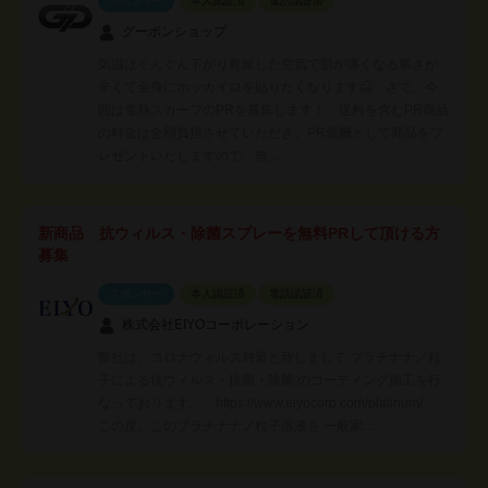
スポンサー
本人認証済
電話認証済
グーポンショップ
気温はぐんぐん下がり乾燥した空気で肌が痛くなる寒さが
辛くて全身にホッカイロを貼りたくなります🥶 さて、今
回は電熱スカーフのPRを募集します！ 送料を含むPR商品
の料金は全額負担させていただき、PR報酬として商品をプ
レゼントいたしますので、無…
新商品 抗ウィルス・除菌スプレーを無料PRして頂ける方
募集
スポンサー
本人認証済
電話認証済
株式会社EIYOコーポレーション
弊社は、コロナウィルス対策と致しまして プラチナナノ粒
子による抗ウィルス・抗菌・除菌 のコーティング施工を行
なっております。 https://www.eiyocorp.com/platinum/
この度、このプラチナナノ粒子溶液を 一般家…