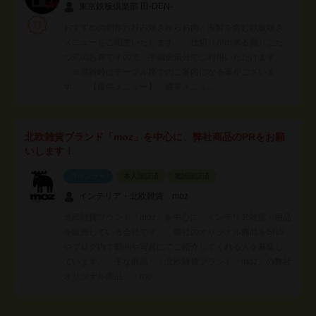
東京鉄板倶楽部 田-DEN-
おすすめの創作お好み焼きからお肉、海鮮を含む鉄板焼き
メニューをご用意いたします。 仕切りが出来る掘りごた
つ式のお席ですので、半個室気分でご利用いただけます。
※混雑時はテーブル席でのご案内になる事がございま
す 【提供メニュー】 通常メニュ…
北欧雑貨ブランド「moz」を中心に、弊社商品のPRをお願
いします！
スポンサー
本人認証済
電話認証済
インテリア・北欧雑貨 moz
北欧雑貨ブランド「moz」を中心に、インテリア雑貨・用品
を販売している会社です。 弊社のオリジナル商品をSNS
やブログ内で動画や写真にてご紹介してくれる人を募集し
ています。 主な商品 ・北欧雑貨ブランド「moz」の弊社
オリジナル商品 ・mo…