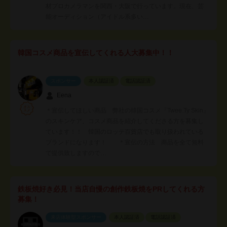
材プロカメラマンを関西・大阪で行っています。現在、芸
能オーディション（アイドル系多い…
韓国コスメ商品を宣伝してくれる人大募集中！！
スポンサー
本人認証済
電話認証済
Eena
＊宣伝してほしい商品 弊社の韓国コスメ『Twee.Ty Skin』
のスキンケア、コスメ商品を紹介してくださる方を募集し
ています！！ 韓国のロッテ百貨店でも取り扱われている
ブランドになります！ ＊宣伝の方法 商品を全て無料
で提供致しますので…
鉄板焼好き必見！当店自慢の創作鉄板焼をPRしてくれる方
募集！
来店体験型スポンサー
本人認証済
電話認証済