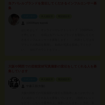
当アパレルブランドを宣伝してくださるインフルエンサー募
集
スポンサー
本人認証済
電話認証済
1000Rare kazuki
はじめまして、オンラインセレクトショップ「1000Rare」
と申します。 今回は当アパレルブランドを宣伝してくだ
さるインフルエンサーを募集します！ 内容としては当
ブランドの商品を着用し、動画か写真を投稿してくださ
い。 当社アカウントをフォ…
大阪や関西での芸能宣材写真撮影の宣伝をしてくれる人を募
集しています
スポンサー
本人認証済
電話認証済
中森工芸(大阪)
大阪や関西での写真撮影の宣伝を芸能界にあこがれている
人に紹介してくれる人を募集しています。（現役タレント
などで、こちらで選考の上。撮影いたします。）当社。宣