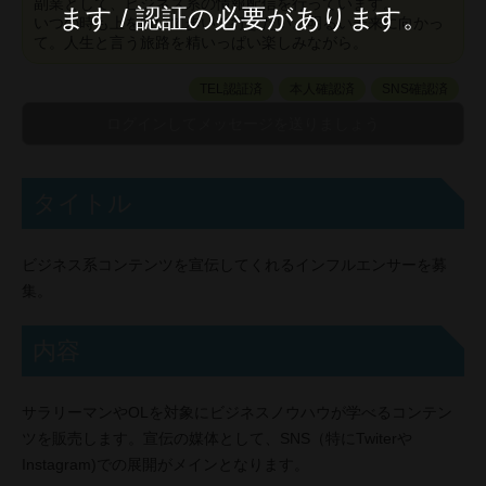
副業として、ビジネス系の情報配信を行っています。
ます / 認証の必要があります。
いつの時も上を向いて歩いて行きたい。明るい未来に向かっ
て。人生と言う旅路を精いっぱい楽しみながら。
TEL認証済
本人確認済
SNS確認済
タイトル
ビジネス系コンテンツを宣伝してくれるインフルエンサーを募
集。
内容
サラリーマンやOLを対象にビジネスノウハウが学べるコンテン
ツを販売します。宣伝の媒体として、SNS（特にTwiterや
Instagram)での展開がメインとなります。