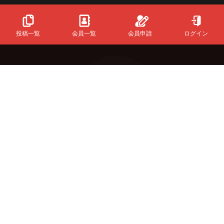
投稿一覧
会員一覧
会員申請
ログイン
Powered
By
InfinityMatching.
&Buzzについて