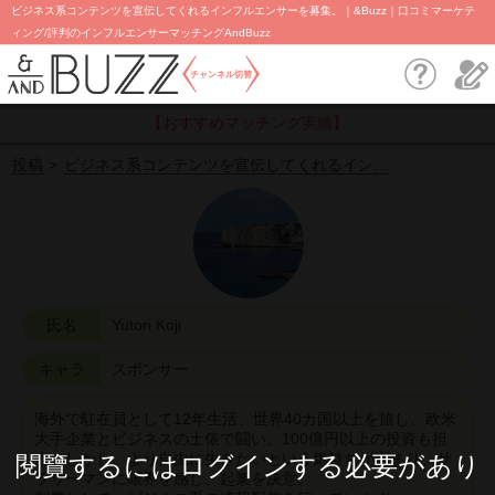
ビジネス系コンテンツを宣伝してくれるインフルエンサーを募集。｜&Buzz｜口コミマーケテ
ィング/評判のインフルエンサーマッチングAndBuzz
チャンネル切替
【おすすめマッチング実績】
投稿
ビジネス系コンテンツを宣伝してくれるイン…
氏名
Yutori Koji
キャラ
スポンサー
海外で駐在員として12年生活、世界40カ国以上を旅し、欧米
大手企業とビジネスの土俵で闘い、100億円以上の投資も担
当。しかし、より自由に生きたいという気持ちが高まり、サ
閱覽するにはログインする必要があり
ラリーマンに限界を感じ、起業を決意。