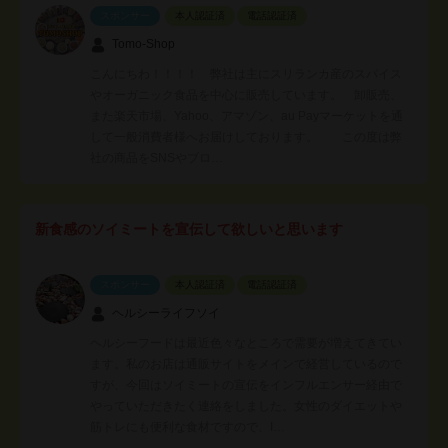
スポンサー
本人認証済
電話認証済
Tomo-Shop
こんにちわ！！！！ 弊社は主にスリランカ産のスパイス
やオーガニック食品を中心に販売しています。 卸販売、
また楽天市場、Yahoo、アマゾン、au Payマーケットを通
して一般消費者様へお届けしております。 この度は弊
社の商品をSNSやブロ…
新食感のソイミートを宣伝して欲しいと思います
スポンサー
本人認証済
電話認証済
ヘルシーライフソイ
ヘルシーフードは最近色々なところで需要が増えてきてい
ます。私のお店は通販サイトをメインで経営しているので
すが、今回はソイミートの宣伝をインフルエンサー経由で
やっていただきたく連絡をしました。女性のダイエットや
筋トレにも便利な食材ですので、I…