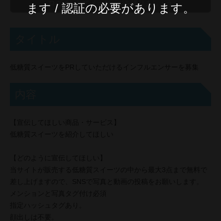
ます / 認証の必要があります。
タイトル
低糖質スイーツをPRしていただけるインフルエンサーを募集
内容
【宣伝してほしい商品・サービス】
低糖質スイーツを紹介してほしい
【どのように宣伝してほしい】
当サイトが販売する低糖質スイーツの中から最大3点まで無料で
差し上げますので、SNSで写真と動画の投稿をお願いします。
メンションと写真タグ付け必須
指定ハッシュタグあり。
顔出しは不要。