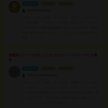
スポンサー
本人認証済
電話認証済
HealthyNowaDay
【宣伝してほしい商品・サービス】 ビタミンレモンゼリ
ー 180g×6個 【どのように宣伝してほしい】 ビタミン
レモンゼリー 180g×6個を無料で差し上げますので、SNSで
写真の投稿をお願いします。 メンションと写真タグ付け
必須 ハッシュ…
低糖質スイーツをPRしていただけるインフルエンサーを募
集
スポンサー
本人認証済
電話認証済
FINE Reward&Support
【宣伝してほしい商品・サービス】 低糖質スイーツを紹
介してほしい 【どのように宣伝してほしい】 当サイ
トが販売する低糖質スイーツの中から最大3点まで無料で差
し上げますので、SNSで写真と動画の投稿をお願いしま
す。 メンションと写真タグ付け…