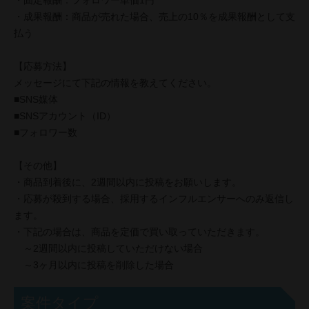
・固定報酬：フォロワー単価1円
・成果報酬：商品が売れた場合、売上の10％を成果報酬として支
払う
【応募方法】
メッセージにて下記の情報を教えてください。
■SNS媒体
■SNSアカウント（ID）
■フォロワー数
【その他】
・商品到着後に、2週間以内に投稿をお願いします。
・応募が殺到する場合、採用するインフルエンサーへのみ返信し
ます。
・下記の場合は、商品を定価で買い取っていただきます。
～2週間以内に投稿していただけない場合
～3ヶ月以内に投稿を削除した場合
案件タイプ