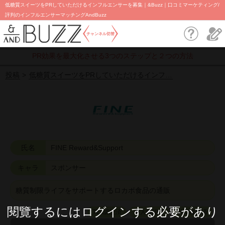
低糖質スイーツをPRしていただけるインフルエンサーを募集｜&Buzz｜口コミマーケティング/
評判のインフルエンサーマッチングAndBuzz
チャンネル切替
PR効果を最大化させる3つのステップと２つの方法
投稿
低糖質スイーツをPRしていただけるインフ…
氏名
FINE Reward&Support
キャラ
スポンサー
糖質制限ライフをサポートするロカボ食品の通販
閱覽するにはログインする必要があり
TEL認証済
本人確認済
SNS確認済