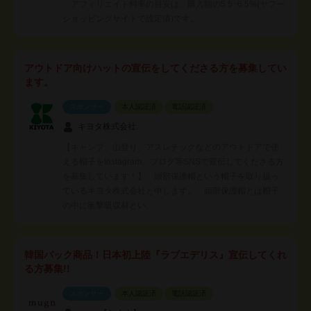
アフィリエイト料率の目安は、購入額の5.5~6.5%(ヤフー
ショッピングサイトで設定済)です。
アウトドア向けハットの宣伝をしてくださる方を募集してい
ます。
スポンサー
本人認証済
電話認証済
キヨタ株式会社.
【キャンプ、山登り、アスレチックなどのアウトドアで使
える帽子をInstagram、ブログ等SNSで宣伝してくださる方
を募集しています！】 頭部保護帽という帽子を取り扱っ
ているキヨタ株式会社と申します。 頭部保護帽とは帽子
の中に衝撃吸収材とい…
韓国パック商品！日本初上陸『ラブエデリス』宣伝してくれ
る方募集!!
スポンサー
本人認証済
電話認証済