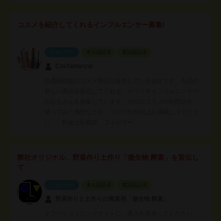
コスメを紹介してくれるインフルエンサー募集!
スポンサー
本人認証済
電話認証済
CosYamanzai
低価格路線のコスメ商品を販売している会社です。今回の
新しい商品を宣伝してくれる、カリスマインフルエンサー
のみなさんを募集しています。当社のコスメの利用法や、
使ってみた感想などを、ブログやSNS上に掲載してくださ
い。 料金は応相談、フォロワー…
弊社オリジナル、野菜作り土作り「微生物 酵素」を宣伝し
て
スポンサー
本人認証済
電話認証済
野菜作りと土作りの農業用「微生物 酵素」
ヤフーショッピングサイトに、購入を誘導してください。