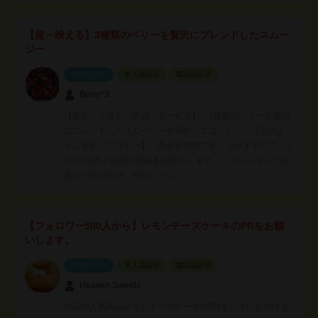
【超～映える】3種類のベリーを贅沢にブレンドしたスムー
ジー
スポンサー
本人認証済
電話認証済
Berry^3
【宣伝してほしい商品・サービス】 3種類のベリーを贅沢
にブレンドしたスムージーを紹介してほしい 【どのよ
うに宣伝してほしい】 商品を無料で差し上げますので、S
NSで写真と動画の投稿をお願いします。 メンションと写
真タグ付け必須 指定ハッシ…
【フォロワー500人から】レモンチーズケーキのPRをお願
いします。
スポンサー
本人認証済
電話認証済
Heaven.Sweets
当店の人気商品レモンチーズケーキのPRをしていただける