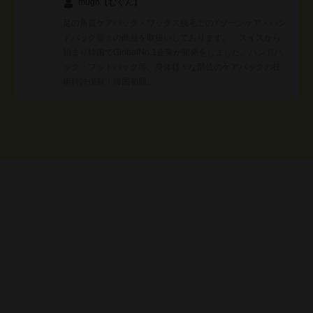
mugn【むぐん】
足の角質ケアパック・ワックス脱毛ごのYゾーンケア・ハン
ドパック等々の商品を取扱いしております。 スイスから
始まり韓国でGlobalNo.1企業が開発をしました。ハンドパ
ック・フットパック等、身体様々な部位のケアパックの技
術特許保有！韓国初開…