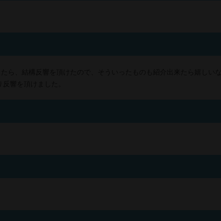
？
したら、結構反響を頂けたので、そういったものも紹介出来たら嬉しい
り反響を頂けました。