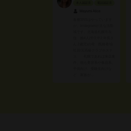
本人認証済
電話認証済
Mayumi Alice
各種SNSはやっています
が、Instagramが主な活動
域です。北海道札幌市在
住 娘4人(中3.中2.年長さ
ん.2歳児)の母 既婚者/会
社員/元高級クラブホステ
ス 札幌であれば来店案
件、他も美容系や食品系、
子供向け、受験生向けな
ど 家族が…