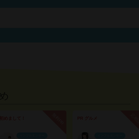
め
無料PR
応相
初めまして！
PR グルメ
インフルエンサー
インフルエンサー