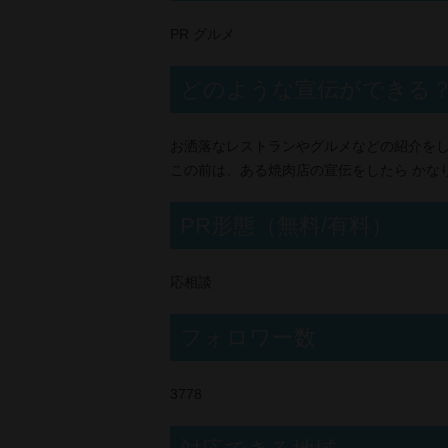
PR グルメ
どのような宣伝ができる
お洒落なレストランやグルメなどの紹介を
この前は、ある焼肉店の宣伝をしたら かな
PR形態（無料/有料）
応相談
フォロワー数
3778