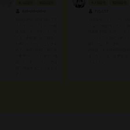
本人認証済
電話認証済
本人認証済
電話認証済
あゆゆゆゆゆゆ
れなぴぴ
Instagramの他TikTok1.3万
お洒落なレストランやグル
人！インスタフォロワー様
メなどの紹介をしたら、結
は女性メインです。その中
構反響を頂けたので、そう
でも、子供連れの主婦さん
いったものも紹介出来たら
が多いイメージになります
嬉しいなと思います。 こ
ので、美容や料理、旅行等
の前は、ある焼肉店の宣伝
の案件がヒットしやすい傾
をしたら かなり反響を頂
向です。ティックトックは
けました。
20万再生することもありま
す！…