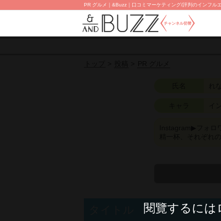
PR グルメ｜&Buzz｜口コミマーケティング/評判のインフルエ
チャンネル切替
投稿
PR グルメ
トップ
氏名
れ
キャラ
イ
Instagram▶︎フォ
精一杯、それぞれの
閱覽するには
タイトル