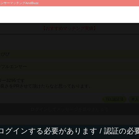
ンサーマッチングAndBuzz
【おすすめマッチング実績】
なぴぴ
ンフルエンサー
ロワー3295です
良さをPRさせて頂けたらなと思っております。
TEL認証済
本人
ログインする必要があります / 認証の必