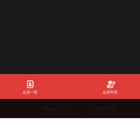
会員一覧
会員申請
&Buzzについて
よくある質問
初めての方
共通全般
ご利用方法
【スポンサー】向け