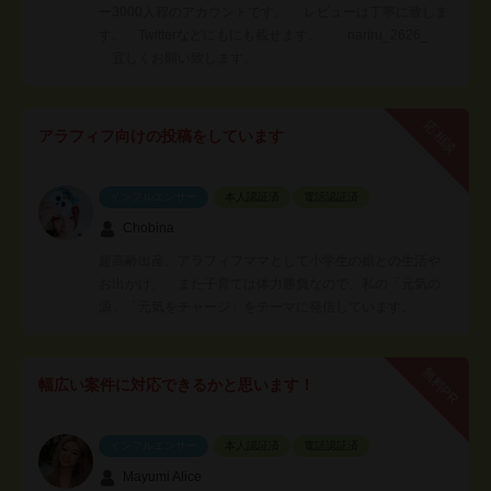
ー3000人程のアカウントです。 レビューは丁寧に致しま
す。 Twitterなどにもにも載せます。 nariru_2626_
宜しくお願い致します。
応相談
アラフィフ向けの投稿をしています
インフルエンサー
本人認証済
電話認証済
Chobina
超高齢出産、アラフィフママとして小学生の娘との生活や
お出かけ、 また子育ては体力勝負なので、私の「元気の
源」「元気をチャージ」をテーマに発信しています。
無料PR
幅広い案件に対応できるかと思います！
インフルエンサー
本人認証済
電話認証済
Mayumi Alice