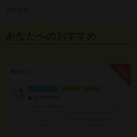
2028-10-27
あなたへのおすすめ
無料PR
初めまして！
インフルエンサー
本人認証済
電話認証済
あゆゆゆゆゆゆ
Instagramの他TikTok1.3万人！インスタフォロワー様は女性
メインです。その中でも、子供連れの主婦さんが多いイメ
ージになりますので、美容や料理、旅行等の案件がヒット
しやすい傾向です。ティックトックは20万再生することも
あります！…