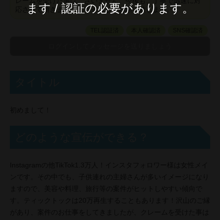
レームを受けた事はございません。今後も、丁寧で迅速に対
ます / 認証の必要があります。
応させて頂きます。どうぞ宜しくお願い致します。
TEL認証済
本人確認済
SNS確認済
タイトル
初めまして！
どのような宣伝ができる？
Instagramの他TikTok1.3万人！インスタフォロワー様は女性メイ
ンです。その中でも、子供連れの主婦さんが多いイメージになり
ますので、美容や料理、旅行等の案件がヒットしやすい傾向で
す。ティックトックは20万再生することもあります！沢山のご縁
があり、案件のお仕事をしてきましたが、クレームを受けた事は