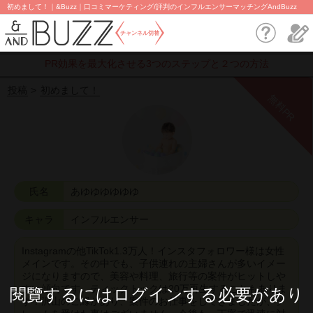
初めまして！｜&Buzz｜口コミマーケティング/評判のインフルエンサーマッチングAndBuzz
チャンネル切替
PR効果を最大化させる3つのステップと２つの方法
投稿
初めまして！
無料PR
氏名
あゆゆゆゆゆゆ
キャラ
インフルエンサー
Instagramの他TikTok1.3万人！インスタフォロワー様は女性
メインです。その中でも、子供連れの主婦さんが多いイメー
ジになりますので、美容や料理、旅行等の案件がヒットしや
すい傾向です。ティックトックは20万再生することもありま
閱覽するにはログインする必要があり
す！沢山のご縁があり、案件のお仕事をしてきましたが、ク