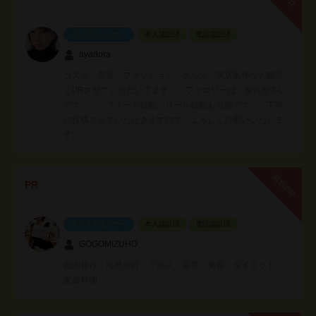
インフルエンサー
本人認証済
電話認証済
ayadora
コスメ、美容、ファッション、グルメ、来店案件など幅広
くPRさせていただいてます。 フォロワーは、女性が多い
です。 フィード投稿、リール投稿も可能です。 丁寧
に投稿させていただきますので、よろしくお願いいたしま
す。
無料PR
PR
インフルエンサー
本人認証済
電話認証済
GOGOMIZUHO
国内旅行・海外旅行・グルメ・温泉・美容・ダイエット・
家庭料理