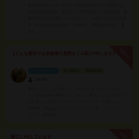
各種SNSはやっていますが、Instagramが主な活動域です。
北海道札幌市在住 娘4人(中3.中2.年長さん.2歳児)の母 既
婚者/会社員/元高級クラブホステス 札幌であれば来店案
件、他も美容系や食品系、子供向け、受験生向けなど 家
族が…
無料PR
【どんな案件でも依頼者の意図をくみ取りPRします】
インフルエンサー
本人認証済
電話認証済
satochi
初めまして。 主に筋トレ、ボクシングアカウントとし
て、Instagramを利用しています。 筋トレしている方々に
広めることで他のテーマのインスタグラマーの方々より、
効果的にお知らせできるのではないかと思います(*^^*)
そこで、採用され…
無料PR
幅広くPRしています