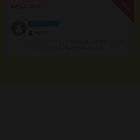
無料PR
わたしについて
インフルエンサー
sayu29
インスタやってます。 子供向け服、など全般。元エステ
ィシャン、元保育士。美容系も興味あります