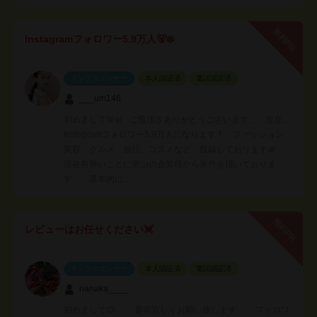
無料PR
Instagramフォロワー5.9万人🐻‍❄️
インフルエンサー
本人認証済
電話認証済
___um146
初めまして🐻‍❄️ ご覧頂きありがとうございます。 現在、
Instagramフォロワー5.9万人になります！ ファッション、
美容、グルメ、旅行、コスメなど 投稿しております🌿
現在有難いことに沢山の企業様から案件を頂いておりま
す。 基本的に…
無料PR
レビューはお任せください💓
インフルエンサー
本人認証済
電話認証済
nanaka____
初めまして😊 是非宜しくお願い致します。 フォロワ