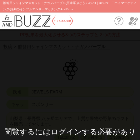
贈答用シャインマスカット・ナガノパープル(巨峰系ぶどう）のPR｜&Buzz｜口コミマーケティ
ング/評判のインフルエンサーマッチングAndBuzz
チャンネル切替
PR効果を最大化させる3つのステップと２つの方法
投稿
贈答用シャインマスカット・ナガノパープル…
氏名
JEWELS FARM
キャラ
スポンサー
山梨県・長野県 八ヶ岳エリアで、上質な果物や野菜のギフト
を販売しております。
閱覽するにはログインする必要があり
TEL認証済
本人確認済
SNS確認済