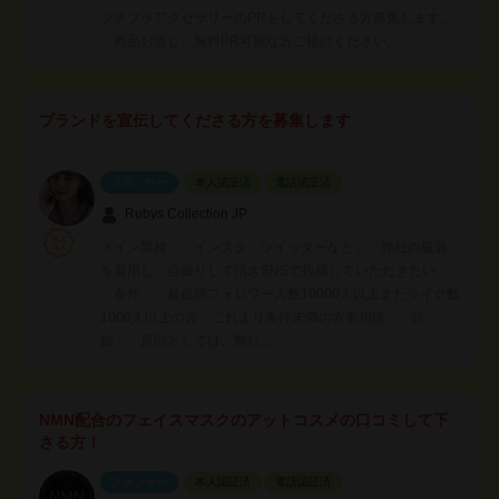
プチプラアクセサリーのPRをしてくださる方募集します。
商品お渡し、無料PR可能な方ご検討ください。
ブランドを宣伝してくださる方を募集します
スポンサー
本人認証済
電話認証済
Rubys Collection JP
メイン業務 「インスタ、ツイッターなど」 弊社の服装
を着用し、自撮りして頂きSNSで投稿していただきたい
条件： 最低限フォロワー人数10000人以上またライク数
1000人以上の方 これより条件未満の方要相談 詳
細： 原則としては、弊社…
NMN配合のフェイスマスクのアットコスメの口コミして下
さる方！
スポンサー
本人認証済
電話認証済