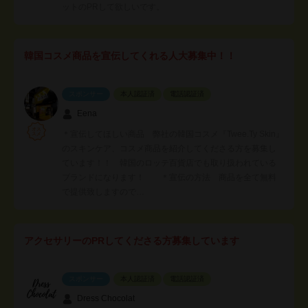
ットのPRして欲しいです。
韓国コスメ商品を宣伝してくれる人大募集中！！
スポンサー
本人認証済
電話認証済
Eena
＊宣伝してほしい商品 弊社の韓国コスメ『Twee.Ty Skin』
のスキンケア、コスメ商品を紹介してくださる方を募集し
ています！！ 韓国のロッテ百貨店でも取り扱われている
ブランドになります！ ＊宣伝の方法 商品を全て無料
で提供致しますので…
アクセサリーのPRしてくださる方募集しています
スポンサー
本人認証済
電話認証済
Dress Chocolat