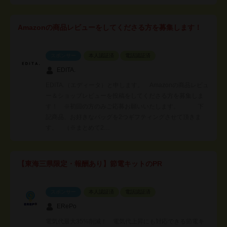
Amazonの商品レビューをしてくださる方を募集します！
スポンサー
本人認証済
電話認証済
EDITA.
EDITA.（エディータ）と申します。 Amazonの商品レビュ
ー＆ショップレビューを投稿をしてくださる方を募集しま
す！ ※初回の方のみご応募お願いいたします。 下
記商品、お好きなバッグを2つギフティングさせて頂きま
す。 （※まとめて2…
【東海三県限定・報酬あり】節電キットのPR
スポンサー
本人認証済
電話認証済
ERePo
電気代最大35%削減！ 電気代上昇にも対応できる節電キ