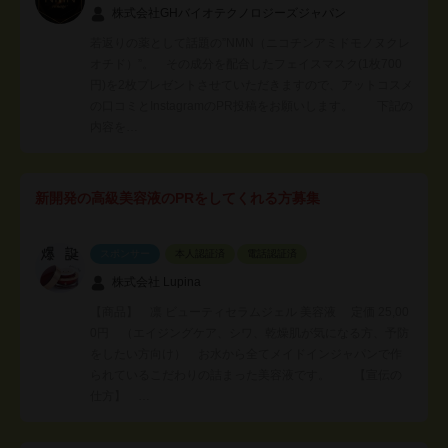
株式会社GHバイオテクノロジーズジャパン
若返りの薬として話題の”NMN（ニコチンアミドモノヌクレ
オチド）”。 その成分を配合したフェイスマスク(1枚700
円)を2枚プレゼントさせていただきますので、アットコスメ
の口コミとInstagramのPR投稿をお願いします。 下記の
内容を…
新開発の高級美容液のPRをしてくれる方募集
スポンサー
本人認証済
電話認証済
株式会社 Lupina
【商品】 凛 ビューティセラムジェル 美容液 定価 25,00
0円 （エイジングケア、シワ、乾燥肌が気になる方、予防
をしたい方向け） お水から全てメイドインジャパンで作
られているこだわりの詰まった美容液です。 【宣伝の
仕方】 …