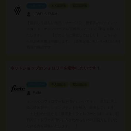
スポンサー
本人認証済
電話認証済
JEWELS FARM
【宣伝してほしい商品・サービス】 贈答用のシャインマ
スカット・ナガノパープル(巨峰系ぶどう）のPRをお願いい
たします。 【どのように宣伝してほしい】 こちらか
ら商品を無償提供致します。（通常定価6,480円～12,960円
相当の商品です。…
ネットショップのフォロワーを増やしたいです！
スポンサー
本人認証済
電話認証済
Forte
インスタのフォロワー数を増やしたいです！ 日本に未上
陸の韓国ファッションブランドを輸入・販売しています。
まだ始めたばかりで販売数・フォロワーともに0です。最
初のフォロワーの増やし方がわからないので協力していた
だける方を募集いたします。 1…