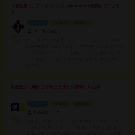
【速攻美白】フェイスパックのInstagram投稿して下さる
方！
スポンサー
本人認証済
電話認証済
BBJP株式会社
CELLREVAの人気商品『W PACK(ダブルパック)』(7,480
円)のPR投稿をお願いします。 W PACKは即効性のある洗
い流しタイプのパックで、お顔はもちろんお身体にも使用
して頂けます！ 夏に向けての美白対策や、ボディケアに
おすす…
自然豊かな場所で出来た 天栄村の美味しいお米
スポンサー
本人認証済
電話認証済
株式会社Amour
自然豊かな場所で出来た 天栄村の美味しいお米 コシ
ヒカリの特別栽培米です。 特別栽培の意味は、慣行栽培
比50パーセント以下の減化学肥料、減農薬です。 化学肥