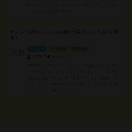
料は60パーセント減、農薬は70パーセント減くらいです。
こちらの福島県の天栄村…
オンライン語学レッスンを体験して紹介してくれる方を募
集！
スポンサー
本人認証済
電話認証済
SOTO-TABI(ソトタビ)
一斉投稿にて失礼いたします。 ご依頼させていただき
たい案件がございまして投稿しております。 【宣伝し
てほしい商品・サービス】 弊社のオンライン語学レッス
ンサービス（1コマ20分～30分程度） 【どのように宣伝
してほしい】 弊社のオンラ…