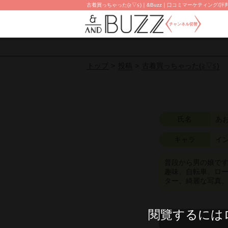
古着買っちゃった(⁠≧⁠▽⁠≦⁠)｜&Buzz｜口コミマーケティング
チャンネル切替
投稿
古着買っちゃった(⁠≧⁠▽⁠≦⁠)
トップ
氏名
あお
キャラ
イ
普段から男の娘です
趣味、自転車、ロ
ター、綺麗な写真、
閱覽するには