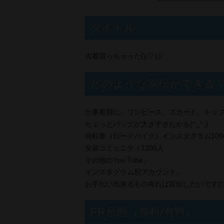
タイトル
古着買っちゃった(⁠≧⁠▽⁠≦⁠)
どのような宣伝ができる
仕事着用に、ワンピース、スカート、トップス、バッ
ちょっとバッグが大きすぎたかも(^_^;)
自転車（ロードバイク）インスタグラム109
女装コミュニティ1300人
その他のYou Tube、
インスタグラム別アカウント。
お手伝い出来るもの有れば宣伝したいです(⁠◠⁠‿⁠
PR形態（無料/有料）