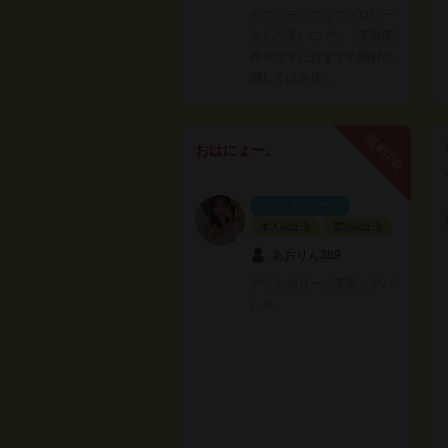
がアクティブなフォロワー
さんが多いので、 美容案
件やママにおすすめ商材に
関しては自信…
無料PR
おはにょー。
インフルエンサー
本人認証済
電話認証済
あおりん389
アクセサリー、美容、アパ
レル。