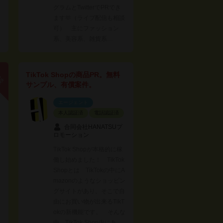
グラムとTwitterでPRでき
ます🫶（ライブ配信も相談
可） 主にファッション
系、美容系、雑貨系…
談
TikTok Shopの商品PR。無料
サンプル、有償案件。
エージェント
本人認証済
電話認証済
合同会社HANATSUプ
ロモーション
TikTok Shopが本格的に稼
働し始めました！ TikTok
Shopとは TikTokの中にA
mazonのようなショッピン
グサイトがあり、そこで自
由にお買い物が出来るTikT
okの新機能です。 そんな
中、TikTok Shop内にあ