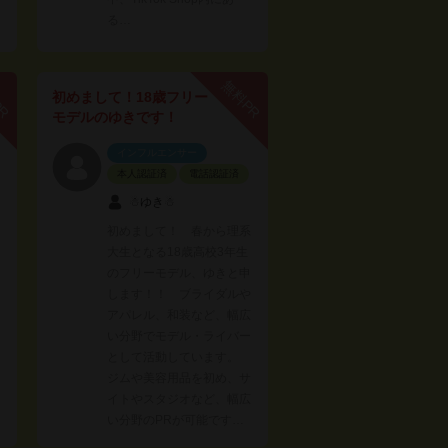
る…
PR
無料PR
初めまして！18歳フリー
モデルのゆきです！
インフルエンサー
本人認証済
電話認証済
☃︎ゆき☃︎
初めまして！ 春から理系
大生となる18歳高校3年生
のフリーモデル、ゆきと申
します！！ ブライダルや
アパレル、和装など、幅広
い分野でモデル・ライバー
として活動しています。
ジムや美容用品を初め、サ
イトやスタジオなど、幅広
い分野のPRが可能です…