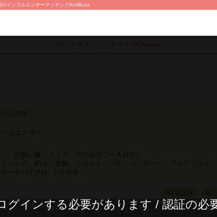
/評判のインフルエンサーマッチングAndBuzz
AIビジネスアシスタントのChaako
りん389
ンフルエンサー
。 可愛い服、メイク、アクセサリー大好き♪
ードバイク、釣り、女装、スロット、パチンコ、ダーツ、アクアリウム
ロードバイクは、5台所有。
TEL認証済
本人
ログインする必要があります / 認証の必