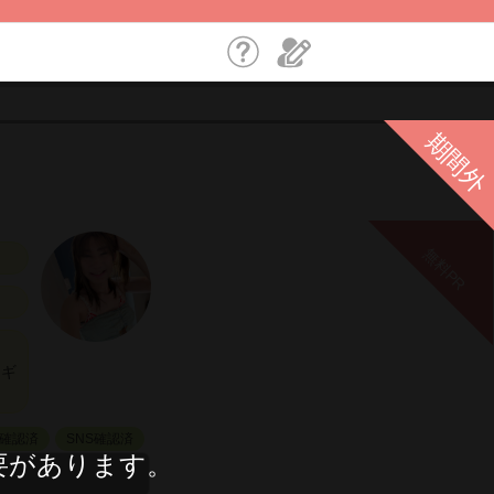
期間外
無料PR
、ギ
確認済
SNS確認済
要があります。