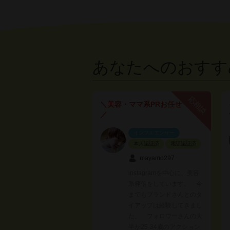
あなたへのおすす
応相談
＼美容・ママ系PRお任せ
／
インフルエンサー
本人認証済
電話認証済
mayamo297
instagramを中心に、美容
系発信をしています。 今
までもブランドさんとのタ
イアップは経験してきまし
た。 フォロワーさんの大
半が25-34歳のアクション