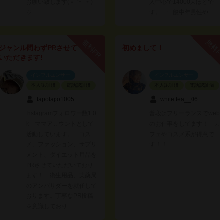
お願い致します(﹡ˆ﹀ˆ﹡)
人中心で14000人ほどで
♡
す。 一般中年男性や…
無料PR
無料
ジャンル問わずPRさせて
初めまして！
いただきます!
インフルエンサー
インフルエンサー
本人認証済
電話認証済
本人認証済
電話認証済
tapotapo1005
white.tea__06
Instagramフォロワー数1.0
普段はフリーランスでweb
k ママアカウントとして
のお仕事をしてます！ カ
活動しています。 コス
フェやコスメ系が得意で
メ、ファッション、サプリ
す！！
メント、ダイエット用品を
PRさせていただいており
ます！ 衛生用品、某薬局
のアンバサダーを就任して
おります。丁寧なPR投稿
を意識しており…