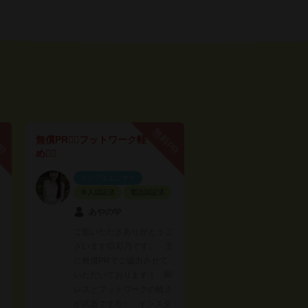
PR
無料PR
無償PR🙆‍♀️フットワーク軽
め🏃‍♀️
インフルエンサー
本人認証済
電話認証済
あやの🩵
ご覧いただきありがとうご
ざいます😊彩乃です。 主
に無償PRでご協力させて
いただいております！ 即
レスとフットワークの軽さ
が武器です💪✨ インスタ