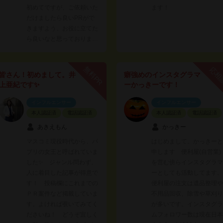
初めてですが、ご依頼いた
ます！
だけましたら良いPRがで
きますよう、お役に立てた
ら良いなと思っておりま…
無料PR
応相
皆さん！初めまして。井
癖強めのインスタグラマ
上亜紀です✨
ーかっきーです！
インフルエンサー
インフルエンサー
本人認証済
電話認証済
本人認証済
電話認証済
あきえもん
かっきー
マスコミ現役時代から、パ
はじめまして。かっきーと
ブリの女王と呼ばれていま
申します 便利屋(自営業)
した✨ ジャンル問わず、
を営む傍らインスタグラマ
人に着目した記事が得意で
ーとしても活動してます。
す！ 投稿欄にこれまでの
便利屋の注文は遺品整理や
ＰＲ案件など掲載していま
不用品回収、除雪や草刈り
す。よければ覗いてみてく
が多いです。インスタグラ
ださいね！ どうぞ宜しく
ムフォロワー数は現在日本