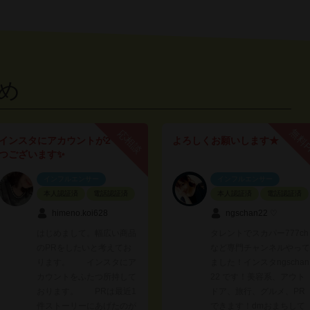
め
無料
応相談
インスタにアカウントが2
よろしくお願いします★
つございます✨️
インフルエンサー
インフルエンサー
本人認証済
電話認証済
本人認証済
電話認証済
himeno.koi628
ngschan22 ♡
はじめまして。幅広い商品
タレントでスカパー777ch
のPRをしたいと考えてお
など専門チャンネルやって
ります。 インスタにア
ました！インスタngschan
カウントをふたつ所持して
22 です！美容系、アウト
おります。 PRは最近1
ドア、旅行、グルメ、PR
件ストーリーにあげたのが
できます！dmおまちして