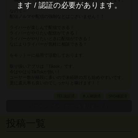
ます / 認証の必要があります。
なので～
配信ノルマや配信の強制などはございません！！
ライバーが楽しんで配信できる！
ライバーがやりたい配信ができる！
ライバーがやりたいときに配信ができる！
なによりライバーが気軽に相談できる！
をモットーに福岡で活動しております。
取り扱いアプリは『Tiktok』です。
今はやはりTikTokが熱い！
ユーザー数が格段に多いので未経験の方も始めやすいです。
更に還元率も良いのでしっかりと稼げます！！
TEL認証済
本人確認済
SNS確認済
投稿一覧