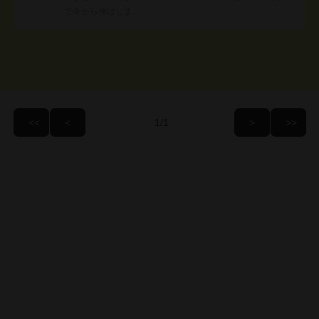
で今から伸ばしま…
/1