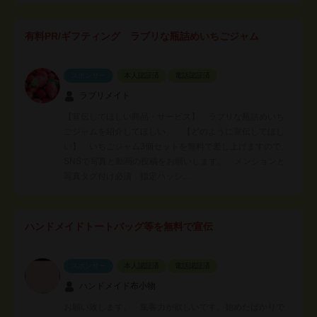
有料PR/ギフティング ラブリな瓶詰めいちごジャム
スポンサー
本人認証済
電話認証済
ラブリメイト
【宣伝してほしい商品・サービス】 ラブリな瓶詰めいち
ごジャムを紹介してほしい 【どのように宣伝してほし
い】 いちごジャム3個セットを無料で差し上げますので、
SNSで写真と動画の投稿をお願いします。 メンションと
写真タグ付け必須 指定ハッシ…
ハンドメイドトートバッグ等を無料で宣伝
スポンサー
本人認証済
電話認証済
ハンドメイド布小物
お願い致します。 集客力が欲しいです。始めたばかりで