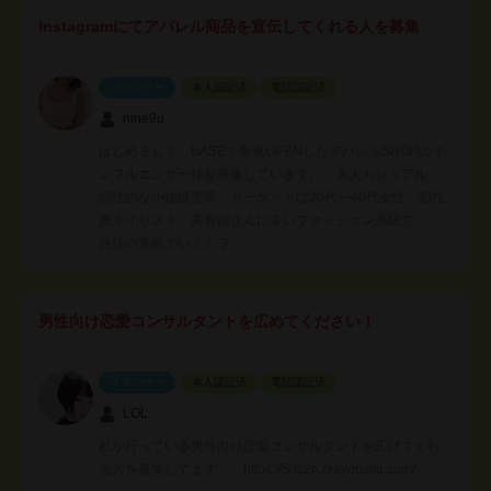
Instagramにてアパレル商品を宣伝してくれる人を募集
スポンサー
本人認証済
電話認証済
nine9u
はじめまして、BASEで新規OPENしたアパレルSHOPのイ
ンフルエンサー様を募集しています。 大人カジュアル、
個性的な小物販売等 ターゲットは20代〜40代女性、個性
派ネイリスト、美容師さんに多いファッション系統で、
雑誌の系統でいうとフ…
男性向け恋愛コンサルタントを広めてください！
スポンサー
本人認証済
電話認証済
LOL
私が行っている男性向け恋愛コンサルタントを広げてくれ
る方を募集してます。 https://5nc2n.crayonsite.com/