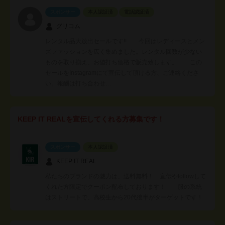
スポンサー
本人認証済
電話認証済
グリコム
レンタル品大放出セールです!! 今回はレディースとメン
ズファッションを広く集めました。レンタル回数が少ない
ものを取り揃え、お値打ち価格で販売致します。 この
セールをInstagramにて宣伝して頂ける方、ご連絡くださ
い。報酬は打ち合わせ…
KEEP IT REALを宣伝してくれる方募集です！
スポンサー
本人認証済
KEEP IT REAL
私たちのブランドの魅力は、送料無料！ 宣伝やfollowして
くれた方限定でクーポン配布しております！ 服の系統
はストリートで、高校生から20代後半がターゲットです！