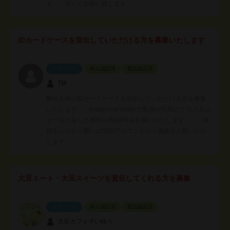
す。 宜しくお願い致します。
IDカードケースを宣伝していただける方を募集いたします
スポンサー
本人認証済
電話認証済
TM
弊社企画のIDカードケースを宣伝していただける方を募集
いたします。 Instagram/Twitterで動画や写真にてカスタム
オーダーをした感想や商品PRをお願いいたします。 ご連
絡をいただく際にはSNSアカウントのご連絡をお願いいた
します…
大豆ミート・大豆スイーツを宣伝してくれる方を募集
スポンサー
本人認証済
電話認証済
大豆カフェそいゆう