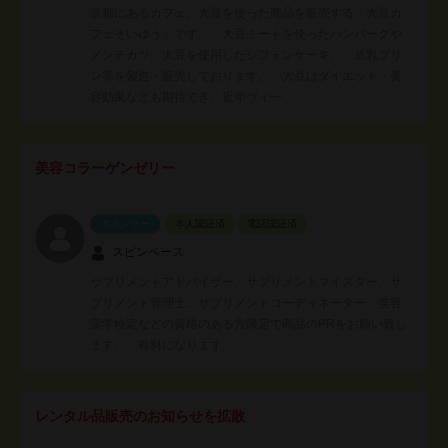
京都にあるカフェ、大豆を使った商品を販売する「大豆カ
フェそいゆう」です。 大豆ミートを使ったハンバーグや
メンチカツ、大豆を使用したシフォンケーキ、 豆乳プリ
ン等を製造・販売しております。 大豆はダイエット・美
容効果なども期待でき、近年ヴィー…
美容コラーゲンゼリー
スポンサー
本人認証済
電話認証済
スピンベース
サプリメントアドバイザー、サプリメントマイスター、サ
プリメント管理士、サプリメントコーディネーター、美容
薬学検定などの資格のある方限定で商品のPRをお願い致し
ます。 有料になります。
レンタル品販売のお知らせを拡散