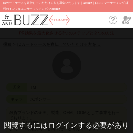
IDカードケースを宣伝していただける方を募集いたします｜&Buzz｜口コミマーケティング/評
判のインフルエンサーマッチングAndBuzz
チャンネル切替
PR効果を最大化させる3つのステップと２つの方法
投稿
IDカードケースを宣伝していただける方を…
氏名
TM
キャラ
スポンサー
雑貨ブランドの企画、製造、OEM、ODMとして事業を行っ
ております。
今後、直販部門（EC）を強化していくにあたり、ブランド及
閱覽するにはログインする必要があり
び商品の認知度向上を図りたいと考えています。