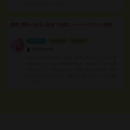
お力添えお願いしたいです。
美容に関心がある人歓迎！美肌スムージーの口コミ投稿
スポンサー
本人認証済
電話認証済
sakurabeauty
コスメや美容系の商品の製造・販売を手掛けています。現
在私共のショップの人気商品である、美肌スムージーに関
する口コミを、XやInstagram、TiktokなどのSNSにて発信し
て頂ける方を募集中です。商品PRに繋がる口コミを投稿し
てくださっ…