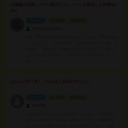
12種類の生薬とグァバ葉ポリフェノールを配合した和漢Sill
abo
スポンサー
本人認証済
電話認証済
Will.es nature store
現在、PR依頼商品を無料提供させていただき、PRをお願い
しております。 【依頼商品】 産後ママサポート和漢 sl
imlabo （4800円）12種類の生薬と希少成分グァバ葉ポリ
フェノール配合の和漢 （天然成分の生薬12種類とグァバ
葉ポリフェ…
心から元気で美しくなれる入浴剤を作りたい。
スポンサー
本人認証済
電話認証済
青山哲哉
自分は毎日インスタで入浴剤を作ってます。 その目的は
心から元気で美しくなれる入浴剤を作りたいけど知名度が
ないからまずは知ってもらう事から頑張ってます。 是非