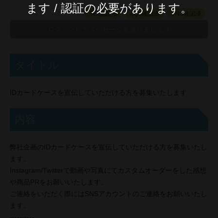
ます / 認証の必要があります。
TEL認証済
本人確認済
SNS確認済
タイトル
IDカードケースを宣伝していただける方を募集いたします
内容
弊社企画のIDカードケースを宣伝していただける方を募集いたし
ます。
Instagram/Twitterで動画や写真にてカスタムオーダーをした感想
や商品PRをお願いいたします。
ご連絡をいただく際にはSNSアカウントのご連絡をお願いいたし
ます。
----------