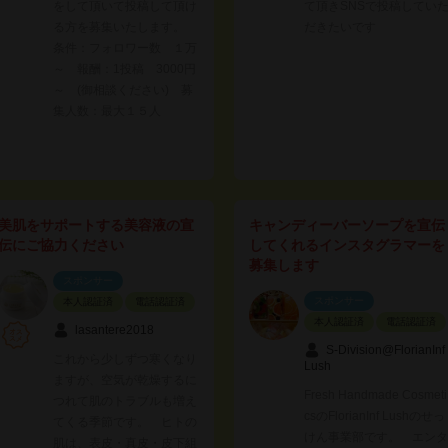
をして頂いて投稿して頂け
て頂きSNSで投稿してい
る方を募集いたします。
だきたいです
条件：フォロワー数 １万
～ 報酬：1投稿 3000円
～ (御相談ください) 募
集人数：最大１５人
美肌をサポートする美容液の宣
キャンディーバーソープを宣伝
伝にご協力ください
してくれるインスタグラマーを
募集します
スポンサー
スポンサー
本人認証済
電話認証済
本人認証済
電話認証済
lasantere2018
S-Division@FlorianInf
これから少しずつ寒くなり
Lush
ますが、空気が乾燥するに
Fresh Handmade Cosmeti
つれて肌のトラブルも増え
csのFlorianInf Lushのせっ
てくる季節です。 ヒトの
けん事業部です。 エンタ
肌は、表皮・真皮・皮下組