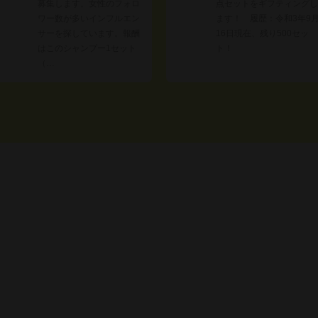
募集します。女性のフォロ
点セットをギフティングし
ワー数が多いインフルエン
ます！ 履歴：令和3年9
サーを探しています。報酬
16日現在、残り500セッ
はこのシャンプー1セット
ト！
（…