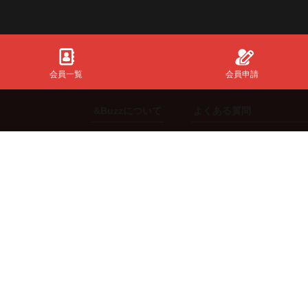
会員一覧
会員申請
&Buzzについて
よくある質問
初めての方
共通全般
ご利用方法
【スポンサー】向け
機能説明
【インフルエンサー】向
ng.
料金体系
【エージェント】向け
【来店体験型スポンサー
©2019-2026 InfinityMatching All Right Reserved.