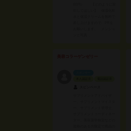
00円） 【どのように宣
伝してほしい】 保湿化粧
水と保湿クリームを無料で
差し上げますので、PRを
お願いします。 メンショ
ンと写真…
美容コラーゲンゼリー
スポンサー
本人認証済
電話認証済
スピンベース
サプリメントアドバイザ
ー、サプリメントマイスタ
ー、サプリメント管理士、
サプリメントコーディネー
ター、美容薬学検定などの
資格のある方限定で商品の