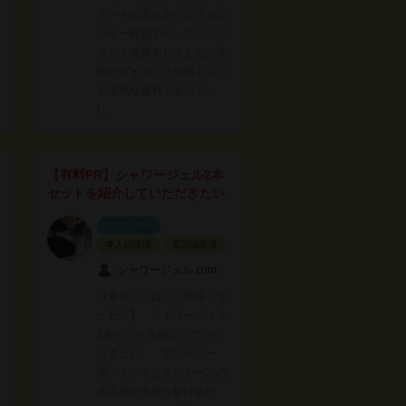
ミートの宣伝をインフルエ
ンサー経由でやっていただ
きたく連絡をしました。女
性のダイエットや筋トレに
も便利な食材ですので、
I…
【有料PR】シャワージェル2本
セットを紹介していただきたい
スポンサー
本人認証済
電話認証済
シャワージェル.com
【宣伝してほしい商品・サ
ービス】 シャワージェル
2本セットを紹介していた
、
だきたい。 朝シャワー
用：ミントとメントールの
清涼感が全身を駆け抜け