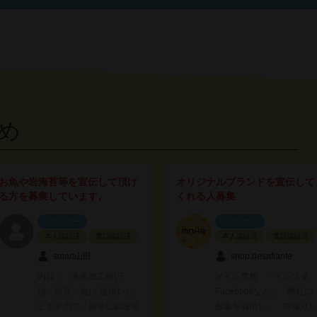
め
お魚や岩海苔等を宣伝して頂け
オリジナルブランドを宣伝して
る方を募集しています。
くれる人募集
スポンサー
スポンサー
本人認証済
電話認証済
本人認証済
電話認証済
smart山田
shop.desafiante
内容： 水産加工物(干
メイン業務 「インスタ、
物・海苔・魚)を提供いた
Facebookなど」 弊社の
しますので、簡単に調理等
服装を着用し、 自撮りし