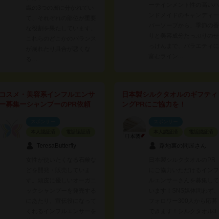
ーテインメント性の高いハ
織の3つの層に分かれてい
ンドメイドのキャンディー
て、それぞれの部位が重要
バーソープから、季節の香
な役割を果たしています。
りと美容成分たっぷりのせ
これらのどこかのバランス
っけんまで、バラエティに
が崩れたり具合が悪くな
富むライン…
る…
コスメ・美容系インフルエンサ
日本製シルクタオルのギフティ
ー募集ーシャンプーのPR依頼
ングPRにご協力を！
スポンサー
スポンサー
本人認証済
電話認証済
本人認証済
電話認証済
TeresaButterfly
路地裏の問屋さん
女性が使いたくなる石鹸な
日本製シルクタオルのPR
どを開発・販売していま
にご協力いただけるインフ
す。頭皮に優しいオーガニ
ルエンサーさんを募集して
ックシャンプーを発売する
います！SNS媒体問わず
にあたり、宣伝役になって
フォロワー300人から応募
くれるインフルエンサーを
できます！シルクタオル3