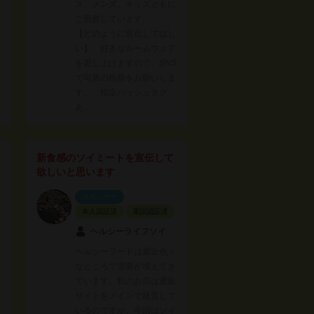
た
ス、メンズ、キッズともに
ご用意しています。
【どのように宣伝してほし
い】 好きなルームウェア
を差し上げますので、SNS
で写真の投稿をお願いしま
す。 指定ハッシュタグ
あ…
新食感のソイミートを宣伝して
欲しいと思います
スポンサー
本人認証済
電話認証済
ヘルシーライフソイ
ヘルシーフードは最近色々
なところで需要が増えてき
ています。私のお店は通販
サイトをメインで経営して
いるのですが、今回はソイ