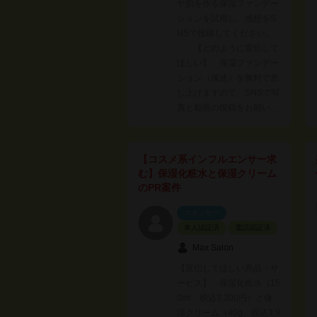
ヤ肌を作る保湿ファンデー
ションを試用し、感想をS
NSで投稿してください。
【どのように宣伝して
ほしい】 保湿ファンデー
ション（後述）を無料で差
し上げますので、SNSで写
真と動画の投稿をお願い…
【コスメ系インフルエンサー求
む】保湿化粧水と保湿クリーム
のPR案件
スポンサー
本人認証済
電話認証済
Max Salon
【宣伝してほしい商品・サ
ービス】 保湿化粧水（15
0ml、税込3,300円）と保
湿クリーム（40g、税込3,9