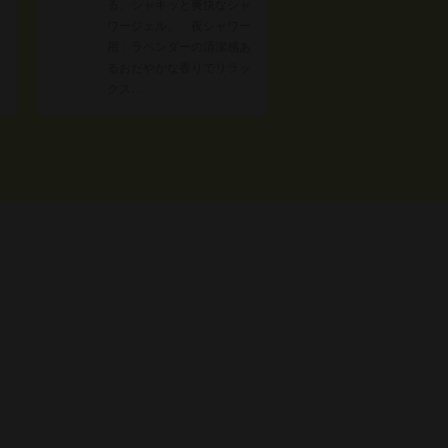
る、シャキッと爽快なシャ
月
ワージェル。 夜シャワー
用：ラベンダーの清潔感あ
るおだやかな香りでリラッ
クス…