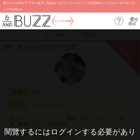
多ジャンル可☆アラサー女子｜&Buzz｜口コミマーケティング/評判のインフルエンサーマッチ
ングAndBuzz
チャンネル切替
【おすすめマッチング実績】
投稿
多ジャンル可☆アラサー女子
無料PR
氏名
Hina☆
キャラ
インフルエンサー
ダイエット、ファッション、美容、グルメ、スイーツ、音
楽、家事などジャンル問わず。
閱覽するにはログインする必要があり
また元プロダーツプレイヤーです。