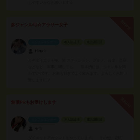
しやすいかなと思います☺︎
無料PR
多ジャンル可☆アラサー女子
インフルエンサー
本人認証済
電話認証済
Hina☆
万年ダイエット中。笑 ファッション、グルメ、音楽、美容
などなど…家事に関しても。 基本的には、ジャンルを問
わずOKです。お酒も好きでよく飲みます。よろしくお願い
致します( ¨̮ )/
無料PR
無償PRもお受けします
インフルエンサー
本人認証済
電話認証済
릿비
ダイエットアカウントをやっています。 その他、化粧