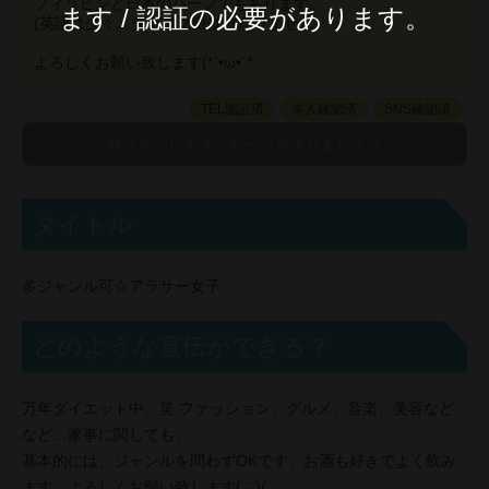
フィリピンと日本のハーフでもあります。
ます / 認証の必要があります。
(英語は少々。タガログ語は分かりません)
よろしくお願い致します(*´•ω•`*
TEL認証済
本人確認済
SNS確認済
タイトル
多ジャンル可☆アラサー女子
どのような宣伝ができる？
万年ダイエット中。笑 ファッション、グルメ、音楽、美容など
など…家事に関しても。
基本的には、ジャンルを問わずOKです。お酒も好きでよく飲み
ます。よろしくお願い致します( ¨̮ )/