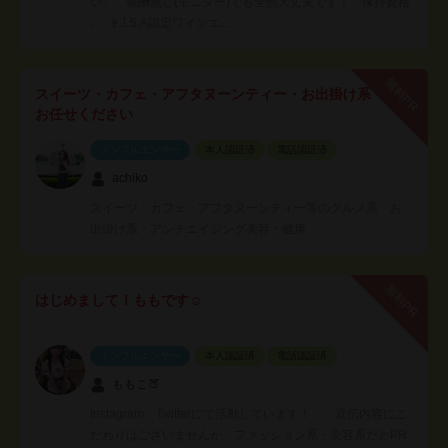
い。 報酬無し(モニター)でも全然大丈夫です！ 保持資格
↓ 🍷J.S.A認定ワインエ…
無料PR
スイーツ・カフェ・アフタヌーンティー・お出掛け系
お任せください
インフルエンサー
本人認証済
電話認証済
achiko
スイーツ・カフェ・アフタヌーンティー等のグルメ系 お
出掛け系・アンチエイジング美容・健康
無料PR
はじめまして！ももです☺︎
インフルエンサー
本人認証済
電話認証済
ももこ🍑
Instagram、Twitterにて活動しています！ 宣伝内容にこ
だわりはございませんが、ファッション系・美容系だとPR