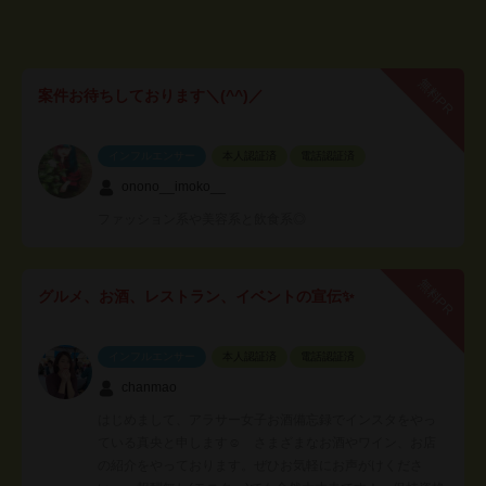
無料PR
案件お待ちしております＼(^^)／
インフルエンサー
本人認証済
電話認証済
onono__imoko__
ファッション系や美容系と飲食系◎
無料PR
グルメ、お酒、レストラン、イベントの宣伝✨
インフルエンサー
本人認証済
電話認証済
chanmao
はじめまして、アラサー女子お酒備忘録でインスタをやっ
ている真央と申します☺️ さまざまなお酒やワイン、お店
の紹介をやっております。ぜひお気軽にお声がけくださ