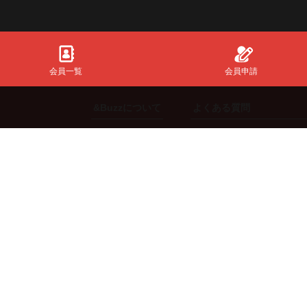
会員一覧
会員申請
&Buzzについて
よくある質問
初めての方
共通全般
ご利用方法
【スポンサー】向け
機能説明
【インフルエンサー】向
ng.
料金体系
【エージェント】向け
【来店体験型スポンサー
©2019-2026 InfinityMatching All Right Reserved.