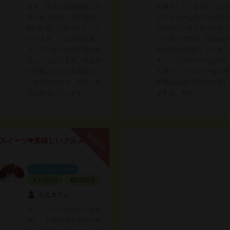
ます。写真と動画編集に力
仕事をしています🤍 なの
をいれており、花王様のP
でアラサーなのですが周り
Rに起用して頂いたりして
からかなり若く見られるこ
おります。 まだ保育園へ
とが多いです😌 Instagra
入っていないので子供は顔
mを中心に活動していま
出ししております。母も肌
す！ フォロワーは1100
が無敵と言われる程未だに
人弱で、フォロワー様の年
ツルピカなので、必要とあ
齢層はほぼ2.30代かと思い
れば顔出し行います。ベ
ます🌼 毎日…
ビ…
無料PR
スイーツ❤美味しいグルメ
インフルエンサー
本人認証済
電話認証済
ちえカフェ
主に、カフェやグルメを投
稿。 お取り寄せグルメや