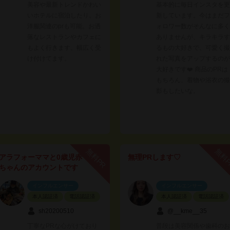
美容や最新トレンドかわい
基本的に毎日インスタを更
いホテルに宿泊したり。お
新しています。今はまだフ
洋服関連のprも可能。お洒
ォロワー数がそんなに多く
落なレストランやカフェに
ありませんが、キラキラす
もよく行きます。幅広く受
るもの大好きで、可愛く撮
け付けてます。
れた写真をアップするのが
大好きです❤️ 商品のPRは
もちろん、着物や浴衣の撮
影もしたいな。
無料PR
無料
アラフォーママと0歳児赤
無理PRします♡
ちゃんのアカウントです
インフルエンサー
インフルエンサー
本人認証済
電話認証済
本人認証済
電話認証済
sh20200510
@__kme__35
丁寧なPRな心がけており
普段は美容関係や歯科のお