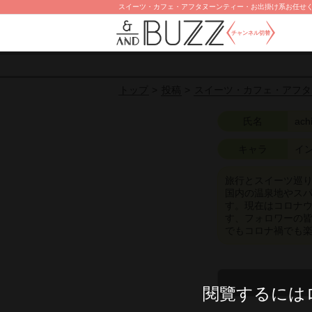
スイーツ・カフェ・アフタヌーンティー・お出掛け系お任せくださ
チャンネル切替
投稿
スイーツ・カフェ・アフタ
トップ
氏名
ach
キャラ
イ
旅行とスイーツ巡りが
国内の温泉地やス
す。現在はコロナ
す、フォロワーの
でもコロナ禍でも
閱覽するには