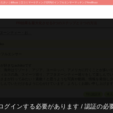
い｜&Buzz｜口コミマーケティング/評判のインフルエンサーマッチングAndBuzz
PR効果を最大化させる3つのステップと２つの方法
ヌーンティー・お…
iko
ンフルエンサー
好きなachikoです
パ、海外はリゾート、アジア、ヨーロッパ、アメリカに行くことが多い
ウィルスの為、スイーツ巡り、アフタヌーンティー巡りをして楽しんで
皆さまが行ってみたい！素敵！と思うような写真や動画、情報を発信し
楽しんでいただけるように心がけています。よろしくお願い申し上げま
TEL認証済
本人
ログインする必要があります / 認証の必