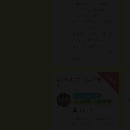
InstagramとYouTubeで、
オシャレな写真と動画(Vlo
g)を心がけて撮影しており
ます。 双方とも、旅行や
グルメなどライフスタイル
を発信しており、体験型の
PRをする事が多いです。
また、海や横乗り(スノー
ボード・スケートボード)
が好…
無料PR
はじめまして！ももです
☺︎
インフルエンサー
本人認証済
電話認証済
ももこ🍑
Instagram、Twitterにて活
動しています！ 宣伝内