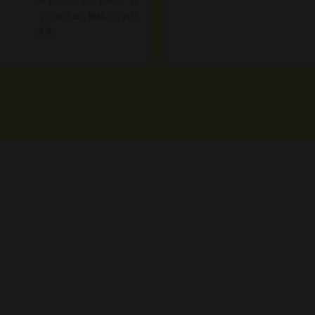
テイクアウトスイーツ、お
うちカフェで投稿しており
ます。