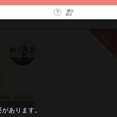
無料PR
で
いま
少し
す。
確認済
SNS確認済
要があります。