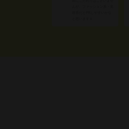
容にこだわりはございませ
んが、ファッション系・美
容系だとPRしやすいかな
と思います☺︎