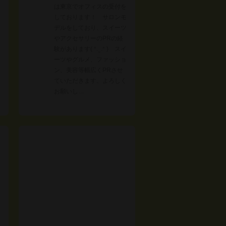
は東京でオフィスの受付を
しております！ サロンモ
デルをしており、スイーツ
やアクセサリーのPRの経
験があります( ᐢ. ̫ .ᐢ ) スイ
ーツやグルメ、ファッショ
ン、美容等幅広くPRさせ
ていただきます。よろしく
お願いし…