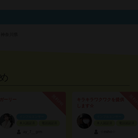
、神奈川県
め
無料PR
無料
ガーリー
キラキラワクワクを提供
します☆
インフルエンサー
インフルエンサー
本人認証済
電話認証済
本人認証済
電話認証済
ay_7__grm
☆miho☆