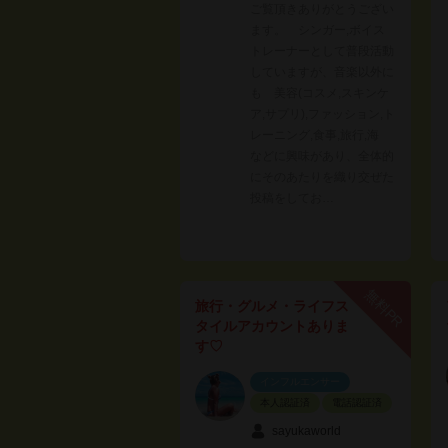
ご覧頂きありがとうござい
ます。 シンガー,ボイス
トレーナーとして普段活動
していますが、音楽以外に
も 美容(コスメ,スキンケ
ア,サプリ),ファッション,ト
レーニング,食事,旅行,海
などに興味があり、全体的
にそのあたりを織り交ぜた
投稿をしてお…
無料PR
旅行・グルメ・ライフス
タイルアカウントありま
す♡
インフルエンサー
本人認証済
電話認証済
sayukaworld