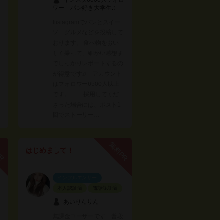
ワー パン好き大学生♫
Instagramでパンとスイー
ツ…グルメなどを投稿して
おります。 食べ物をおい
しく撮って、細かい感想ま
でしっかりレポートするの
が得意です♫ アカウント
はフォロワー6500人以上
です。 採用してくだ
さった場合には、ポスト1
回でストーリー…
PR
無料PR
はじめまして！
インフルエンサー
本人認証済
電話認証済
あいりんりん
無課金ユーザーです 普段