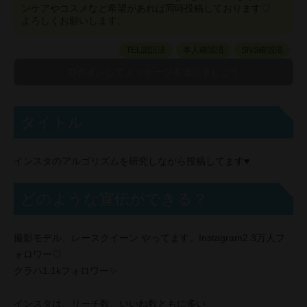
ンケアやコスメなど希望があれば同時投稿しております♡
よろしくお願いします。
TEL認証済
本人確認済
SNS確認済
タイトル
インスタのアルゴリズムを研究しながら投稿してます♥︎
どのような宣伝ができる？
撮影モデル、レースクイーン やってます。Instagram2.3万人フ
ォロワー♡
クラハ1.1kフォロワー✨
インスタは、リーチ数、いいね数ともに多い