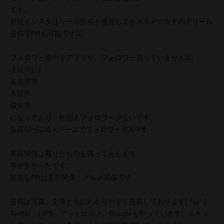
です。
最近インスタはリール投稿を優先しておススメに出すのでリール
投稿でPRも可能です🙆‍♀️
フォロワー増やすアプリや、フォロワー買っていません🙅‍♀️
上位3位は
名古屋市
大阪市
横浜市
になっており、外国人フォロワー少ないです。
毎日50〜100人ペースでフォロワー増加中❣️
美容関係は載せたものを買ってもらえる
事が多かったです。
得意なPRは美容関係、グルメ関係です。
投稿は写真、文章ともにわかりやすく投稿しております( ^ω^ )
Twitter、LIPS、アットコスメ、Googleもやっています。スキン