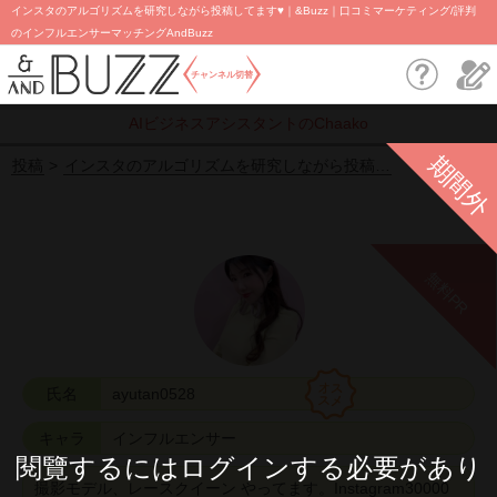
インスタのアルゴリズムを研究しながら投稿してます♥︎｜&Buzz｜口コミマーケティング/評判
のインフルエンサーマッチングAndBuzz
チャンネル切替
AIビジネスアシスタントのChaako
期間外
投稿
インスタのアルゴリズムを研究しながら投稿…
無料PR
氏名
ayutan0528
キャラ
インフルエンサー
閱覽するにはログインする必要があり
撮影モデル、レースクイーン やってます。Instagram30000