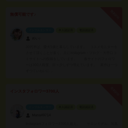
無料PR
無償可能です♪
インフルエンサー
本人認証済
電話認証済
めい♪
30代半ば、愛犬5歳と暮らしています。 コスメモニターを
させて頂くことが多く、主にInstagram・ブログ・大手口コ
ミサイトへの投稿をしています。 各サイトのフォロワ
ーは300人程度、日々少しずつ増えています。 案件は一つ
ずつていねいに…
有料PR
インスタフォロワー3700人
インフルエンサー
本人認証済
電話認証済
Mana49714
Instagramフォロワー3700人超え。 サロンモデル、写真