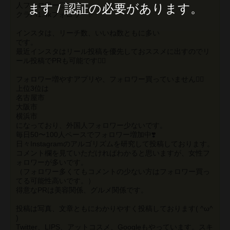
人フォロワー♡
ます / 認証の必要があります。
クラハ1.4kフォロワー✨
インスタは、リーチ数、いいね数ともに多い
です。
最近インスタはリール投稿を優先しておススメに出すのでリ
ール投稿でPRも可能です🙆‍♀️
フォロワー増やすアプリや、フォロワー買っていません🙅‍♀️
上位3位は
名古屋市
大阪市
横浜市
になっており、外国人フォロワー少ないです。
毎日50〜100人ペースでフォロワー増加中❣️
日々Instagramのアルゴリズムを研究して投稿しております。
コメント欄を見ていただければわかると思いますが、女性フ
ォロワーが多いです。
（フォロワー多くてもコメントの少ない方はフォロワー買っ
てる可能性高いです。）
得意なPRは美容関係、グルメ関係です。
投稿は写真、文章ともにわかりやすく投稿しております( ^ω^
)
Twitter、LIPS、アットコスメ、Googleもやっています。スキ