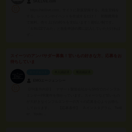
SKILLIVE.com
「https://skillive.com」サイトに新規登録する。先生登録を
する。レッスンやイベントを作成するだけ！ 初期費用全
て無料。売り上げの80％を支払います！前払い制です。
「＆BUZZでみた」と先生申請の際に記入していただければ
ず…
スイーツのアンバサダー募集！甘いもの好きな方、応募をお
待ちしていま
エージェント
本人認証済
電話認証済
EMGエージェンシー
【PR案件内容】 デザート製造会社からSNSでのインフル
エンサーPR案件を預かっています。スイーツなど甘いもの
が大好きなインフルエンサーの方々の応募を心よりお待ち
しております。 【応募条件】 A.インスタグラム、Twitt
er、Youtu…