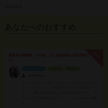
2021-03-01
あなたへのおすすめ
応相談
美容系や体験型、その他、また全国各地も対応可能で
す。
インフルエンサー
本人認証済
電話認証済
_maminakao_
モデル・キャンペーンガール等を しております _mamina
kao_ と申します。 活動SNSはTwitterとInstagramで
す。 神奈川県在住で主な活動拠点は関東ですが、 普
段から出張で全国各地に行ったりと 色々な地域に大変興
味…