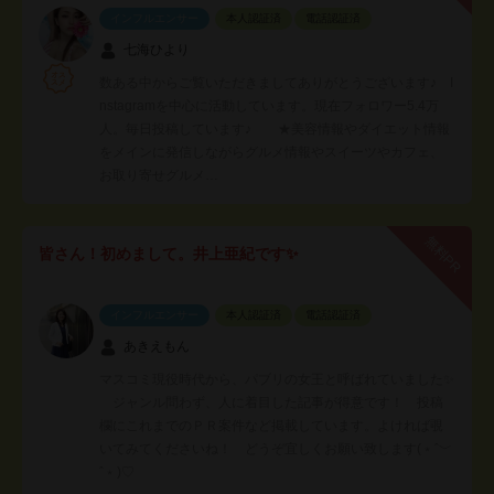
インフルエンサー
本人認証済
電話認証済
七海ひより
数ある中からご覧いただきましてありがとうございます♪ I
nstagramを中心に活動しています。現在フォロワー5.4万
人。毎日投稿しています♪ ★美容情報やダイエット情報
をメインに発信しながらグルメ情報やスイーツやカフェ、
お取り寄せグルメ…
無料PR
皆さん！初めまして。井上亜紀です✨
インフルエンサー
本人認証済
電話認証済
あきえもん
マスコミ現役時代から、パブリの女王と呼ばれていました✨
ジャンル問わず、人に着目した記事が得意です！ 投稿
欄にこれまでのＰＲ案件など掲載しています。よければ覗
いてみてくださいね！ どうぞ宜しくお願い致します(﹡ˆ﹀
ˆ﹡)♡