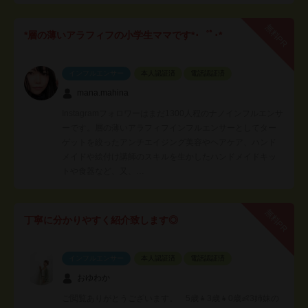
無料PR
*層の薄いアラフィフの小学生ママです*･゜ﾟ･*
インフルエンサー
本人認証済
電話認証済
mana.mahina
Instagramフォロワーはまだ1300人程のナノインフルエンサ
ーです。層の薄いアラフィフインフルエンサーとしてター
ゲットを絞ったアンチエイジング美容やヘアケア、ハンド
メイドや絵付け講師のスキルを生かしたハンドメイドキッ
トや食器など、又、…
無料PR
丁寧に分かりやすく紹介致します◎
インフルエンサー
本人認証済
電話認証済
おゆわか
ご閲覧ありがとうございます。 5歳👧3歳👧0歳👶3姉妹の