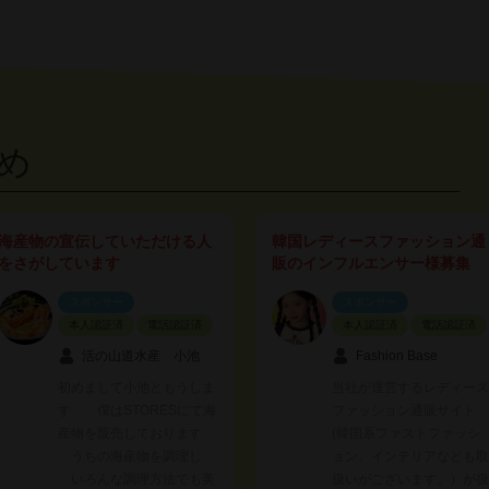
め
海産物の宣伝していただける人
韓国レディースファッション通
をさがしています
販のインフルエンサー様募集
スポンサー
スポンサー
本人認証済
電話認証済
本人認証済
電話認証済
活の山道水産 小池
Fashion Base
初めまして小池ともうしま
当社が運営するレディース
す 僕はSTORESにて海
ファッション通販サイト
産物を販売しております
(韓国系ファストファッシ
うちの海産物を調理し
ョン、インテリアなども取
いろんな調理方法でも美
扱いがございます。）が扱