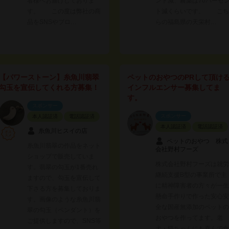
者様へお届けしておりま
ント減、農薬は70パーセ
す。 この度は弊社の商
ト減くらいです。 こち
品をSNSやブロ…
らの福島県の天栄村…
【パワーストーン】糸魚川翡翠
ペットのおやつのPRして頂け
勾玉を宣伝してくれる方募集！
インフルエンサー募集してま
す。
スポンサー
スポンサー
本人認証済
電話認証済
本人認証済
電話認証済
糸魚川ヒスイの店
ペットのおやつ 株式
糸魚川翡翠の作品をネット
会社野村フーズ
ショップで販売していま
株式会社野村フーズは就労
す。翡翠の勾玉が1番売れ
継続支援B型の事業所で主
ますので、勾玉を宣伝して
に精神障害者の方々が一生
下さる方を募集しておりま
懸命手作りで作った安心安
す。画像のような糸魚川翡
全な国産無添加のペットの
翠の勾玉（ペンダント）を
おやつを作ってます。老
ご提供しますので、SNS等
犬・猫ちゃんにも喜んで食