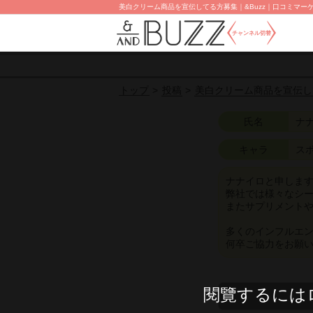
美白クリーム商品を宣伝してる方募集｜&Buzz｜口コミマーケ
チャンネル切替
投稿
美白クリーム商品を宣伝し
トップ
氏名
ナ
キャラ
ス
ナナイロと申しま
弊社では様々なシ
またサプリメントや
多くのインフルエ
何卒ご協力をお願
閱覽するには