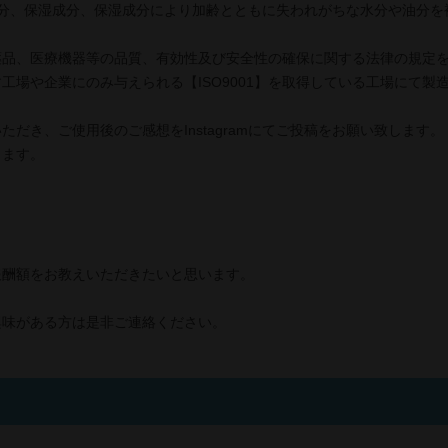
成分、保湿成分、保湿成分により加齢とともに失われがちな水分や油分を
薬品、医療機器等の品質、有効性及び安全性の確保に関する法律の規定
工場や企業にのみ与えられる【ISO9001】を取得している工場にて製
だき、ご使用後のご感想をInstagramにてご投稿をお願い致します。
します。
報酬額をお教えいただきたいと思います。
興味がある方は是非ご連絡ください。