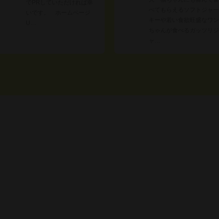
でPRしていただければ幸
べてもらえるソフトジャー
いです。 ホームページ
キーや若い食欲旺盛なワン
U…
ちゃんが食べるガッツリジ
ャ…