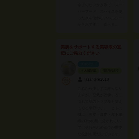
今までないかき氷で、スー
パーフード、スパイスを使
った水を使わないヘルシー
かき氷です！ 食べる…
美肌をサポートする美容液の宣
伝にご協力ください
スポンサー
本人認証済
電話認証済
lasantere2018
これから少しずつ寒くなり
ますが、空気が乾燥するに
つれて肌のトラブルも増え
てくる季節です。 ヒトの
肌は、表皮・真皮・皮下組
織の3つの層に分かれてい
て、それぞれの部位が重要
な役割を果たしています。