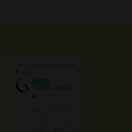
ファッションアイテムのPRをお
願いします。
スポンサー
本人認証済
電話認証済
Goods-express.net
ファッションの販売サイト
を運営しています。PRし
ていただけるアイテムやブ
ランドを見つけたら、是非
&Buzz からご連絡をくださ