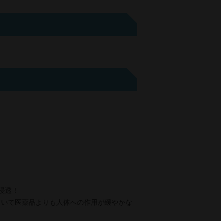
浸透！
ていて医薬品よりも人体への作用が緩やかな