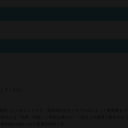
布してください。
箇所にピンポイントケア。有効成分がナノカプセルによって角質層まで
部外品とは「効果・効能」に有効な成分が、一定以上の濃度で配合され
効果効能が認められた医薬部外品です。