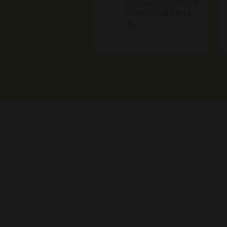
これらのどこかのバランス
が崩れたり具合が悪くな
る…