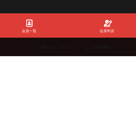
会員一覧
会員申請
&Buzzについて
よくある質問
初めての方
共通全般
ご利用方法
【スポンサー】向け
機能説明
【インフルエンサー】向
ng.
料金体系
【エージェント】向け
【来店体験型スポンサー
©2019-2026 InfinityMatching All Right Reserved.