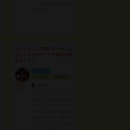
い。 https://www.goods-e
xpress.net
村
カリフォルニア発のオーガニッ
クベースのボディケア商品の宣
伝をしてく
スポンサー
本人認証済
電話認証済
cuccio
カリフォルニアで作らてい
るボディケア商品を実際に
使用していただき、SNSや
ブログ内で動画や写真にて
以
使用感（使用前、使用後）
などコメントしてご紹介し
セ