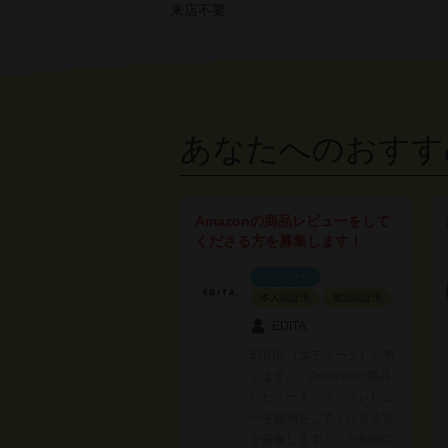
来店不要
あなたへのおすす
Amazonの商品レビューをして
くださる方を募集します！
スポンサー
本人認証済
電話認証済
EDITA.
EDITA.（エディータ）と申
します。 Amazonの商品
レビュー＆ショップレビュ
ーを投稿をしてくださる方
を募集します！ ※初回の