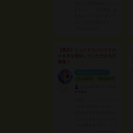
方のみご応募お願いいたし
ます。 下記商品、お
好きなバッグを2つギフテ
ィングさせて頂きます。
（※まとめて2…
【東京】シュンドラパンドラの
かき氷を宣伝していただける方
募集！
来店体験型スポンサー
本人認証済
電話認証済
シュンドラパンドラか
き氷Bar
代官山 シュンドラパンド
ラかき氷Barのかき氷と、
絶品焼き芋をSNSで宣伝し
てくださるインフルエンサ
ーの方募集中です！ シュ
ンドラパンドラのかき氷は