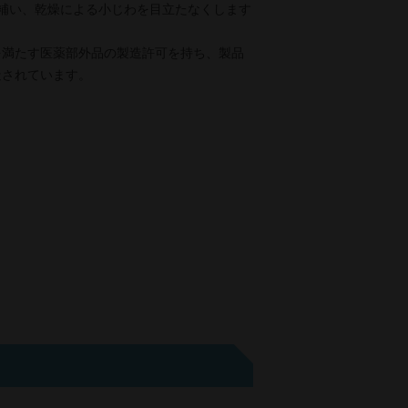
補い、乾燥による小じわを目立たなくします
を満たす医薬部外品の製造許可を持ち、製品
造されています。