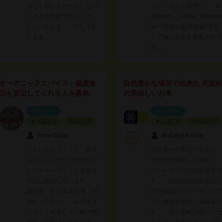
味しく召し上がれる とゆ
うアイテムを着用し、 In
うような内容で宣伝してい
stagram、TikTok、Facebo
ただける人を 探してお
okで商品の着用画像PRを
ります
して頂ける方を募集させて
頂…
オーガニックスパイス・健康食
自然豊かな場所で出来た 天栄
品を宣伝してくれる人を募集
の美味しいお米
スポンサー
スポンサー
本人認証済
電話認証済
本人認証済
電話認証済
Tomo-Shop
株式会社Amour
こんにちわ！！！！ 弊社
自然豊かな場所で出来た
は主にスリランカ産のスパ
天栄村の美味しいお米
イスやオーガニック食品を
コシヒカリの特別栽培米で
中心に販売しています。
す。 特別栽培の意味は、
卸販売、また楽天市場、Ya
慣行栽培比50パーセント
hoo、アマゾン、au Payマ
下の減化学肥料、減農薬で
ーケットを通して一般消費
す。 化学肥料は60パー