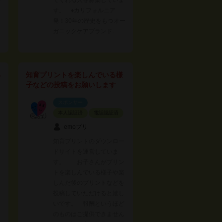
てくれる人を募集していま
ン
す。 ♦︎カリフォルニア
発！30年の歴史をもつオー
ガニックケアブランド…
る
知育プリントを楽しんでいる様
子などの投稿をお願いします
スポンサー
本人認証済
電話認証済
emoプリ
知育プリントのダウンロー
ドサイトを運営していま
す。 お子さんがプリン
トを楽しんでいる様子や楽
しんだ後のプリントなどを
投稿していただけると嬉し
いです。 報酬というほど
のものはご提供できません