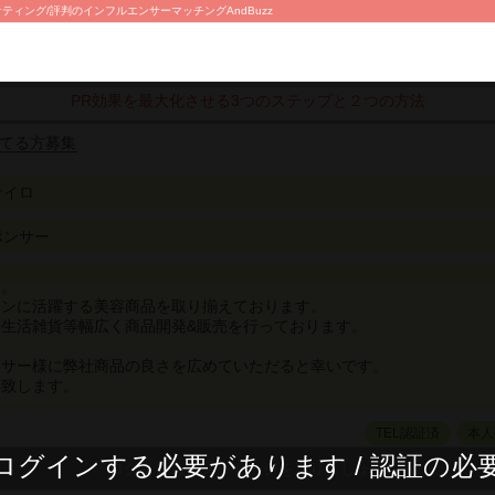
ティング/評判のインフルエンサーマッチングAndBuzz
PR効果を最大化させる3つのステップと２つの方法
てる方募集
ナイロ
ポンサー
す。
ーンに活躍する美容商品を取り揃えております。
生活雑貨等幅広く商品開発&販売を行っております。
ンサー様に弊社商品の良さを広めていただると幸いです。
い致します。
TEL認証済
本人
ログインする必要があります / 認証の必