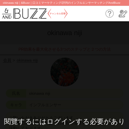
okinawa niji｜&Buzz｜口コミマーケティング/評判のインフルエンサーマッチングAndBuzz
チャンネル切替
okinawa niji
PR効果を最大化させる3つのステップと２つの方法
会員
okinawa niji
氏名
okinawa niji
キャラ
インフルエンサー
ご覧いただきありがとうございます。
閱覽するにはログインする必要があり
沖縄県石垣島出身のため、石垣島の情報をInstagramでメイン
活動しております。