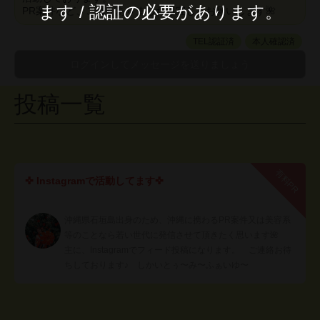
ます / 認証の必要があります。
PR案件など、ご縁がありましたら宜しくお願いします🌺
TEL認証済
本人確認済
投稿一覧
有料PR
✜ Instagramで活動してます✜
沖縄県石垣島出身のため、沖縄に携わるPR案件又は美容系
等のことなら若い世代に発信させて頂きたく思います🌺
主に、Instagramでフィード投稿になります。 ご連絡お待
ちしております♪ しかいとぅ〜み〜ふぁいゆ〜