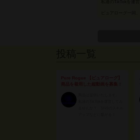
私達のTikTokを
ピュアローグ一同
投稿一覧
Pure Rogue 【ピュアローグ】
商品を着用した縦動画を募集！
商品は提供いたします。
私達のTikTokを運営してみ
ませんか？ SNSのスキル
アップなどに繋がる！