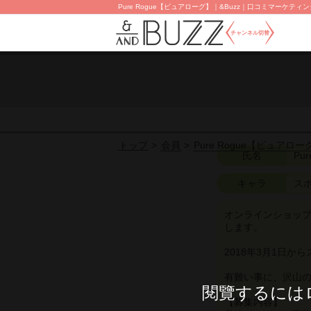
Pure Rogue【ピュアローグ】｜&Buzz｜口コミマーケティ
チャンネル切替
会員
Pure Rogue【ピュアロー
トップ
氏名
Pu
キャラ
ス
オンラインショップ
します。
2018年3月1日
有難い事に、沢山
閱覽するには
【募集内容】