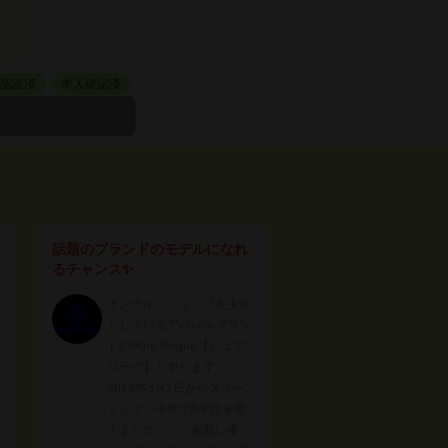
L認証済
本人確認済
話題のブランドのモデルになれ
るチャンス✨
オンラインショップを主体
としているアパレルブラン
ドのPure Rogue【ピュア
ローグ】と申します。
2018年3月1日からスター
トして、今年で6年目を迎
えました。 有難い事