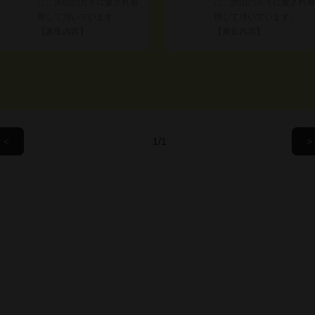
に、沢山の方々に愛され着
に、沢山の方々に愛され着
用して頂いています。
用して頂いています。
【募集内容】 …
【募集内容】 …
/1