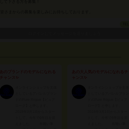
運営して下さる方を募集！
、皆さまからの募集を楽しみにお待ちしております。
TE
あのブランドのモデルになれる
あの大人気のモデルになれるチ
チャンス✨
ャンス✨
オンラインショップを主体
オンラインショップを主体
としているアパレルブラン
としているアパレルブラン
ドのPure Rogue【ピュア
ドのPure Rogue【ピュア
ローグ】と申します。
ローグ】と申します。
2018年3月1日からスター
2018年3月1日からスター
トして、今年で6年目を迎
トして、今年で6年目を迎
えました。 有難い事
えました。 有難い事