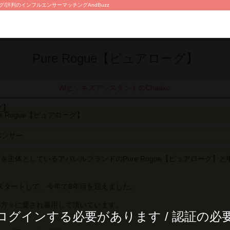
ング/評判のインフルエンサーマッチングAndBuzz
Pure Rogue【ピュアローグ】
AIビジネスアシスタントのChaako
グ】
re Rogue【ピュアローグ】
ポンサー
を主体としているアパレルブランドのPure Rogue【ピュアローグ】と
からスタートして、今年で8年目を迎えました。
の方々に愛され着用して頂いています。
ログインする必要があります / 認証の必