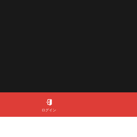
ログイン
運営会社について