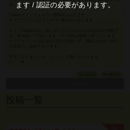
ます / 認証の必要があります。
活しております。
Twitterメインフォロワー数840人おります。
サブアカウントはフォロワー数220人おります。
メインTwitterは主に飼っているワンちゃん🐶の日頃の投稿で
す。多頭飼いで7匹います。中に2匹は病気と闘っています。
サブアカウントは生活の日常の投稿です。最近はおやつ作り
の投稿もし始めております。
長文になりましたが、よろしくお願いいたします
(*´︶`*)♥️
TEL認証済
本人確認済
投稿一覧