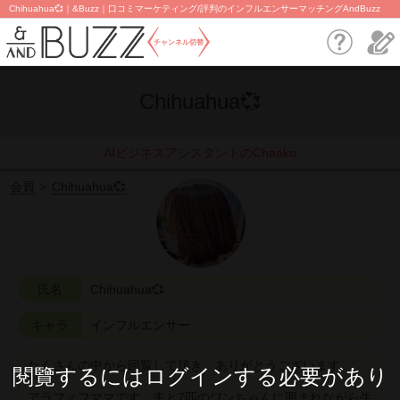
Chihuahua💞｜&Buzz｜口コミマーケティング/評判のインフルエンサーマッチングAndBuzz
チャンネル切替
Chihuahua💞
AIビジネスアシスタントのChaako
会員
Chihuahua💞
氏名
Chihuahua💞
キャラ
インフルエンサー
たくさんの中から回覧して頂き、ありがとうございます。
閱覽するにはログインする必要があり
アラフィフママです。夫と7匹のワンちゃんに囲まれながら生