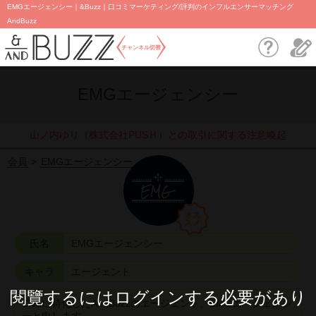
EMGエージェンシー｜&Buzz｜口コミマーケティング/評判のインフルエンサーマッチング
AndBuzz
チャンネル切替
EMGエージェンシー
山ノ内ゆり（株式会社PUSＨ）との取引に関する注意喚起
会員
EMGエージェンシー
氏名
EMGエージェンシー
キャラ
エージェント
閱覽するにはログインする必要があり
SNSに特化したAndBuzzのエージェント、EMGエージェンシ