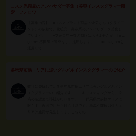
コスメ系商品のアンバサダー募集（美容インスタグラマー限
定・フォロワ
【募集内容】 ■コスメブランド商品の企業さん（クライア
ント）の依頼で、化粧品・美容系のアンバサダーを募集し
ています。 ■フォロワー数の制限はありませんが、Insta
gramの雰囲気で審査をし、起用します。 ■Instagramを
運用して…
群馬県前橋エリアに強いグルメ系インスタグラマーのご紹介
弊社に登録している群馬県前橋エリアに強いグルメ系イン
スタグラマーのご紹介です。 キャスティングから、投
稿の確認まで弊社が行います。 群馬県の前橋エリアに
限らず、近辺でしたら対応可能です。群馬や前橋以外のエ
リアは通費が発生します。こちらの…