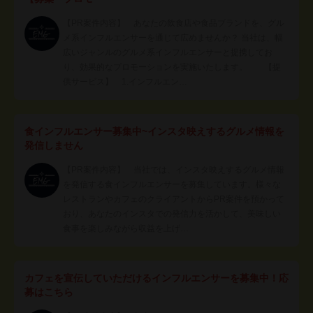
【PR案件内容】 あなたの飲食店や食品ブランドを、グル
メ系インフルエンサーを通じて広めませんか？ 当社は、幅
広いジャンルのグルメ系インフルエンサーと提携してお
り、効果的なプロモーションを実施いたします。 【提
供サービス】 1.インフルエン…
食インフルエンサー募集中~インスタ映えするグルメ情報を
発信しません
【PR案件内容】 当社では、インスタ映えするグルメ情報
を発信する食インフルエンサーを募集しています。様々な
レストランやカフェのクライアントからPR案件を預かって
おり、あなたのインスタでの発信力を活かして、美味しい
食事を楽しみながら収益を上げ…
カフェを宣伝していただけるインフルエンサーを募集中！応
募はこちら