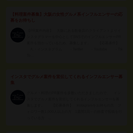
【料理案件募集】大阪の女性グルメ系インフルエンサーの応
募をお待ちし
【PR案件内容】 大阪にある飲食店のクライアントよりイ
ンスタグラマーを中心としてSNSでのインフルエンサーPR
案件を預かっているため、募集します。 【応募条件】
A.・インスタグラム ・Twitter ・Youtube ・Tik
To…
インスタでグルメ案件を宣伝してくれるインフルエンサー募
集
グルメ・料理のPR案件を多数いただきましたので、 イン
スタでグルメ案件を宣伝してくれるインフルエンサーを募
集します。 【応募条件】 Instagramをお持ちの方 フ
ォロワー数1,000人以上の方 1週間1回～の頻度で投稿を行
っている方 …