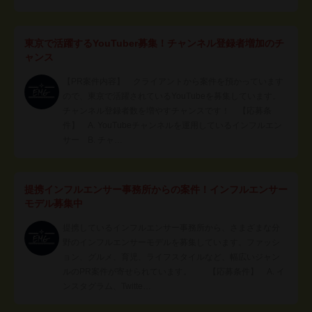
東京で活躍するYouTuber募集！チャンネル登録者増加のチ
ャンス
【PR案件内容】 クライアントから案件を預かっています
ので、東京で活躍されているYouTubeを募集しています。
チャンネル登録者数を増やすチャンスです！ 【応募条
件】 A. YouTubeチャンネルを運用しているインフルエン
サー B. チャ…
提携インフルエンサー事務所からの案件！インフルエンサー
モデル募集中
提携しているインフルエンサー事務所から、さまざまな分
野のインフルエンサーモデルを募集しています。ファッシ
ョン、グルメ、育児、ライフスタイルなど、幅広いジャン
ルのPR案件が寄せられています。 【応募条件】 A. イ
ンスタグラム、Twitte…