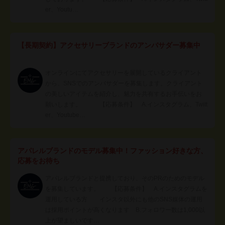
er、Youtu…
【長期契約】アクセサリーブランドのアンバサダー募集中
オンラインにてアクセサリーを展開しているクライアント
から、SNSでのアンバサダーを募集します。クライアント
の美しいアイテムを紹介し、魅力を共有するお手伝いをお
願いします。 【応募条件】 A.インスタグラム、Twitt
er、Youtube…
アパレルブランドのモデル募集中！ファッション好きな方、
応募をお待ち
アパレルブランドと提携しており、そのPRのためのモデル
を募集しています。 【応募条件】 A.インスタグラムを
運用している方 インスタ以外にも他のSNS媒体の運用
は採用ポイントが高くなります B.フォロワー数は1,000以
上が望ましいです…