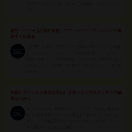
募条件】 A.インスタ、Twitter、Youtube、Tiktokのいずれ
かを…
育児・ベビー用品案件多数！ママ・パパインフルエンサー募
集中！応募を
【PR案件内容】 育児・ベビー用品の通販ビジネスを展開
しているのクライアントよりPR案件を預かっているため、
募集します。 【応募条件】 A.インスタ、Twitter、Yout
ubeのいずれかを運用しているインフルエンサー SNS媒
体の複…
飲食店のインスタ集客を手伝います～インスタグラマーの募
集はお任せ
当社はグルメ系、料理系のインスタグラマーを多く抱えて
おり、飲食店様のインスタ集客をお手伝いすることができ
ます。 ※来店訪問型のPRとなりますが、料理系、グルメ
系の通販なども気軽にご相談ください。 【インスタグ