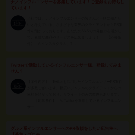
ナノインフルエンサーを募集しています！ご登録をお待ちし
ています！
当社では、ナノインフルエンサーの皆さんと一緒に働きた
いと考えている、さまざまな業界のクライアントからPR案
件を預かっております。あなたのSNSでの発信力を活かし
て、素敵な商品やサービスを広めましょう！ 【応募条
件】 A.インスタグラム、T…
Twitterで活動しているインフルエンサー様、登録してみま
せん？
【案件内容】 Twitterを活用したインフルエンサーPR案件
が多数ございます。幅広いジャンルのクライアントからの
依頼を預かっており、リツイートのみの案件もあります。
【応募条件】 A. Twitterを運用しているインフルエン
サー …
グルメ系インフルエンサーへのPR依頼をしたい広告主へ
【募集・プロモ