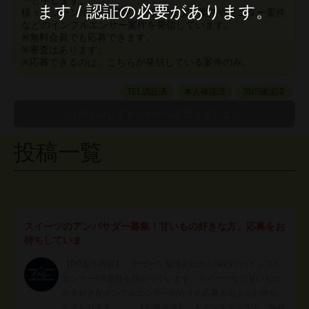
ーと申します。
ます / 認証の必要があります。
様々なジャンルのPR案件、アンバサダー案件やモニター案件
などのインフルエンサー案件を発信しています。
※無料会員でも応募できます。
※審査はあります。
※応募できるのは、こちらが発信している案件のみ。
TEL認証済
本人確認済
SNS確認済
投稿一覧
スイーツのアンバサダー募集！甘いもの好きな方、応募をお
待ちしていま
【PR案件内容】 デザート製造会社からSNSでのインフル
エンサーPR案件を預かっています。スイーツなど甘いもの
が大好きなインフルエンサーの方々の応募を心よりお待ち
しております。 【応募条件】 A.インスタグラム、Twitt