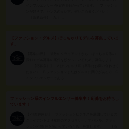
インフルエンサーPR案件を預かっています。 ファッショ
ンが好きで、センスの良い方、ぜひご応募ください！
【応募条件】 A. In…
【ファッション・グルメ】ぽっちゃりモデルを募集していま
す。
【募集内容】 複数のクライアントから、ぽっちゃり系の
撮影モデル募集の案件を預かっているため、募集します。
【応募条件】 A.ぽっちゃり系（基準はお問い合わせく
ださい） B.ファッションまたはグルメに関心がある方 C.
インフルエンサーである…
ファッション系のインフルエンサー募集中！応募をお待ちし
ています！
【PR案件内容】 ファッションビジネスを展開しているの
クライアントより複数のアクセサリー、アパレル、ファッ
ションPR案件を預かっているため、募集します。 【応