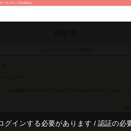
ーマッチングAndBuzz
岡部 透
【おすすめマッチング実績】
 透
ンフルエンサー
す。どんな撮影でも大丈夫です。なんでもやりますので宜しくお願いし
TE
ログインする必要があります / 認証の必