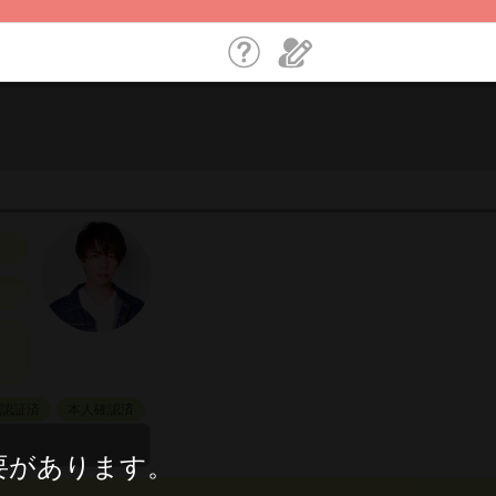
ま
L認証済
本人確認済
要があります。