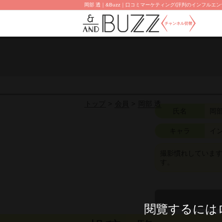
岡部 透｜&Buzz｜口コミマーケティング/評判のインフルエンサ
チャンネル切替
会員
岡部 透
トップ
氏名
岡部
キャラ
イ
撮影慣れしていま
す。
閱覽するには