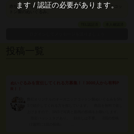
ます / 認証の必要があります。
赤ちゃんから大人までに愛用される優しいオーガニックコッ
トン製のぬいぐるみ。
TEL認証済
本人確認済
投稿一覧
ぬいぐるみを宣伝してくれる方募集！！3000人から有料P
R！！
弊社オリジナルのオーガニックコットン製ぬいぐるみをSN
Sで紹介してくれる方を探しています。 商品を無料で差し
上げますので、SNSで写真と動画の投稿をお願いします。
指定ハッシュタグあり。 顔出しは不要。 2回の投稿
（2週間に1回の投稿） …