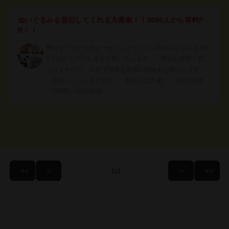
ぬいぐるみを宣伝してくれる方募集！！3000人から有料P
R！！
弊社オリジナルのオーガニックコットン製ぬいぐるみをSN
Sで紹介してくれる方を探しています。 商品を無料で差し
上げますので、SNSで写真と動画の投稿をお願いします。
指定ハッシュタグあり。 顔出しは不要。 2回の投稿
（2週間に1回の投稿） …
/1