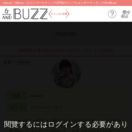
marupi｜&Buzz｜口コミマーケティング/評判のインフルエンサーマッチングAndBuzz
チャンネル切替
marupi
PR効果を最大化させる3つのステップと２つの方法
会員
marupi
氏名
marupi
キャラ
インフルエンサー
instagramフォロワー:1053人とまだまだですが、コスメやカ
閱覽するにはログインする必要があり
フェ、お洋服など投稿して少しずつ増えています。(^ ^)投稿
数増やしてフォロワー増やして、スポンサーの方のお役に立