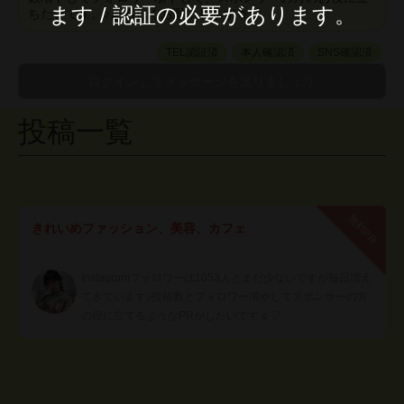
ます / 認証の必要があります。
ちたいです。♪よろしくお願いします☺︎♡
TEL認証済
本人確認済
SNS確認済
投稿一覧
無料PR
きれいめファッション、美容、カフェ
Instagramフォロワーは1053人とまだ少ないですが毎日増え
てきています♪投稿数とフォロワー増やしてスポンサーの方
の役に立てるようなPRがしたいです☺︎♡