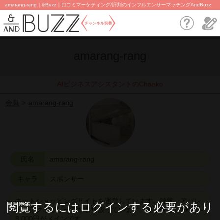
amarang-rang｜&Buzz｜口コミマーケティング/評判のインフルエンサーマッチングAndBuzz
チャンネル切替
amarang-rang
AIビジネスアシスタントのChaako
会員
amarang-rang
氏名
amarang-rang
キャラ
スポンサー
ネットショッピングサイトを運営しています。雑貨、アパレ
閱覽するにはログインする必要があり
ル、アクセサリー等を取り扱っています。価格帯は1,000円～
8,000円がメインです。