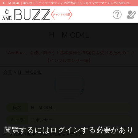
H M OD4L｜&Buzz｜口コミマーケティング/評判のインフルエンサーマッチングAndBuzz
チャンネル切替
H M OD4L
「AndBuzz」を使い倒そう！基本操作とPR案件を受けるためのコツ
【インフルエンサー編】
会員
H M OD4L
氏名
H M OD4L
キャラ
スポンサー
閱覽するにはログインする必要があり
女性向け健康・美容情報発信メディア