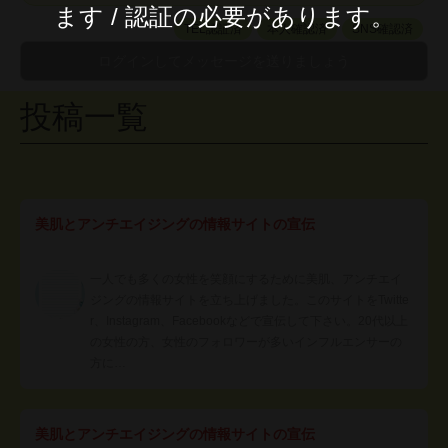
ます / 認証の必要があります。
TEL認証済
本人確認済
SNS確認済
投稿一覧
美肌とアンチエイジングの情報サイトの宣伝
一人でも多くの女性を笑顔にするために美肌、アンチエイ
ジングの情報サイトを立ち上げました。このサイトをTwitte
r、Instagram、Facebookなどで宣伝して下さい。20代以上
の女性の方、女性のフォロワーが多いインフルエンサーの
方に…
美肌とアンチエイジングの情報サイトの宣伝