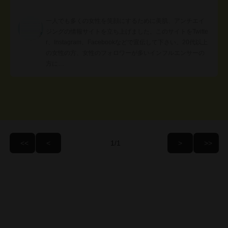
一人でも多くの女性を笑顔にするために美肌、アンチエイ
ジングの情報サイトを立ち上げました。このサイトをTwitte
r、Instagram、Facebookなどで宣伝して下さい。20代以上
の女性の方、女性のフォロワーが多いインフルエンサーの
方に…
/1