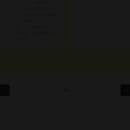
ります。 美容系やファ
ッションが得意でコーディ
ネートや小物を使った撮影
などを毎日行っておりま
す。 Instagramを見て
頂ければ、撮影雰囲気分か
ると思…
/1