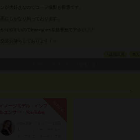
ョンが大好きなのでコーデ撮影も得意です。
き画にもかなり拘っております。
りやすいのでInstagramを是非見て下さい！！
や交渉お待ちしております！！
TEL認証済
本人
無料PR
イメージモデル・インフ
ルエンサー・YouTube
Instagramフォロワー1.3万
人。 イメージモデルと
インフルエンサーをしてお