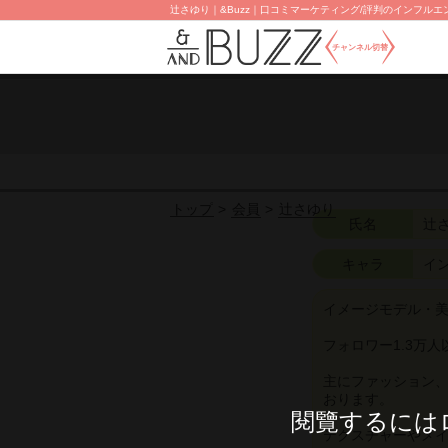
辻さゆり｜&Buzz｜口コミマーケティング/評判のインフルエン
チャンネル切替
会員
辻さゆり
トップ
氏名
辻
キャラ
イ
イメージモデル・
フォロワー1.3万人
主にファッション、
おります。
閱覽するには
テクスチャーやメイ