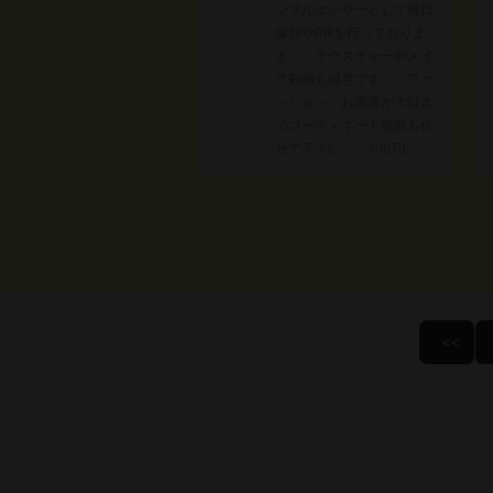
ンフルエンサーとして毎日
撮影やPRを行っておりま
す。 テクスチャーやメイ
ク動画も得意です。 ファ
ッション、お洒落が大好き
でコーディネート撮影も任
せて下さい。 YouTu…