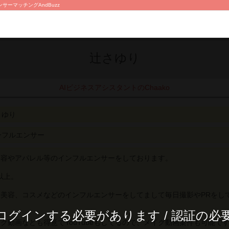
サーマッチングAndBuzz
辻さゆり
AIビジネスアシスタントのChaako
さゆり
ンフルエンサー
美容やアパレル等のインフルエンサーをしております。
以上。
美容、コスメなどのインフルエンサーをしてまして毎日撮影やPRをし
ログインする必要があります / 認証の必
ク動画なども得意でYouTubeもしてるので、メイク動画案件も可能で