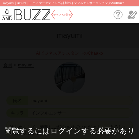
mayumi｜&Buzz｜口コミマーケティング/評判のインフルエンサーマッチングAndBuzz
チャンネル切替
mayumi
AIビジネスアシスタントのChaako
会員
mayumi
氏名
mayumi
キャラ
インフルエンサー
はじめまして、素敵にご紹介させていただきます。よろしく
閱覽するにはログインする必要があり
お願い致します♪