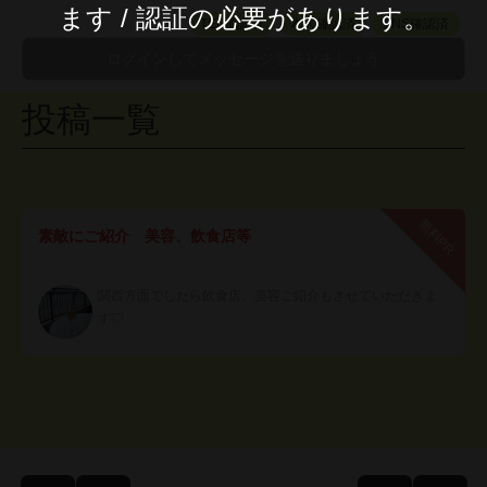
ます / 認証の必要があります。
TEL認証済
本人確認済
SNS確認済
投稿一覧
無料PR
素敵にご紹介 美容、飲食店等
関西方面でしたら飲食店、美容ご紹介もさせていただきま
す♡