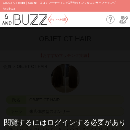
OBJET CT HAIR｜&Buzz｜口コミマーケティング/評判のインフルエンサーマッチング
AndBuzz
チャンネル切替
OBJET CT HAIR
【おすすめマッチング実績】
会員
OBJET CT HAIR
氏名
OBJET CT HAIR
キャラ
来店体験型スポンサー
閱覽するにはログインする必要があり
オープンしたての美容サロンです^_^
新しいものを取り入れていきますのでよろしくお願いします