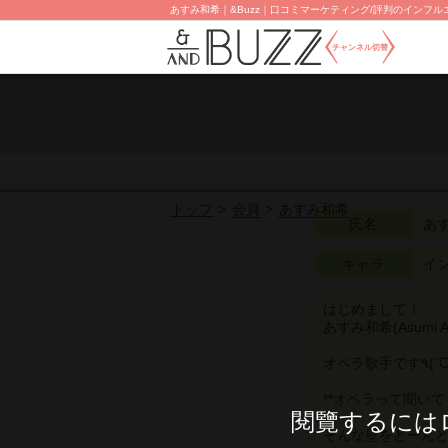
あすみ和希｜&Buzz｜口コミマーケティング/評判のインフルエ
チャンネル切替
会員
あすみ和希
トップ
氏名
あ
キャラ
イ
はじめまして！
あすみ和希(Asumi 
**オペラって聞い
閱覽するには
そんな壁をどーん