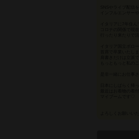
SNSやライブ配信
イタリアに7年住ん
コロナの関係で現
行ったり来たりで
イタリア国立ボロー
首席で卒業いたし
肩書きだけは立派
もっともっと私のこ
日本にしばらく帰
最近はお着物の着
マイブームです♡
よろしくお願いいたします