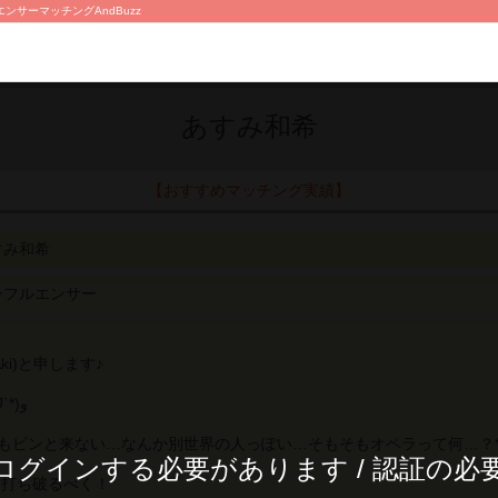
ンサーマッチングAndBuzz
あすみ和希
【おすすめマッチング実績】
すみ和希
ンフルエンサー
Aki)と申します♪
オペラ歌手です٩(ˊᗜˋ*)و
てもピンと来ない…なんか別世界の人っぽい…そもそもオペラって何…？*
ログインする必要があります / 認証の必
と打ち破るべく！