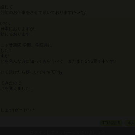
を通して
インフルエンサーや芸能のお仕事をさせて頂いております(*•̀ᴗ•́*)و ̑̑
でおり
在日本におりますが、
活動しております！
ニャ音楽院 学部、学院共に
ました！
ですが
とを色んな方に知ってもらうべく、まだまだSNS育て中です♪
是非一緒にお仕事させて頂けたら嬉しいです٩(ˊᗜˋ*)و
ってきたので
付けを覚えました！
(✿´꒳`)ﾉ°+.*
TEL認証済
本人