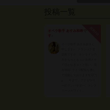
投稿一覧
無料PR
オペラ歌手 あすみ和希で
す♪
オペラ歌手 あすみあきと
申します♪ クラシック音
楽家ですが、オンラインの
力をもっともっと活用させ
て行かなきゃ！と思い、現
在SNS･ライブ配信を通し
て活動しております٩(ˊᗜˋ*)
و 今まで、アクセサリ
ーのアンバサダー、ドレス
スーツホワイト…