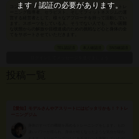
ます / 認証の必要があります。
コンディショニングトレーナー酒井茂宏です。治療家、トレ
ーニング指導者、セラピスト、そしてフィットネスジムの運
営する経営者として、様々なアプローチを持って活動してい
ます。スポーツをしている人、そうでない人でも、辛い困難
な状態からの解放や目標達成のための挑戦など心と身体の全
てをサポートさせていただきます。
TEL認証済
本人確認済
SNS確認済
投稿一覧
【愛知】モデルさんやアスリートにはピッタリかも！？トレ
ーニングジム
身体のすべての機能を高めるトレーニングをします。もの
凄いパワーが得られ、身体が軽くなったような気分が味わ
えます。トレーニングジムにあるマシンも体験していただ