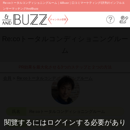
Re:coトータルコンディショニングルーム｜&Buzz｜口コミマーケティング/評判のインフルエ
ンサーマッチングAndBuzz
チャンネル切替
Re:coトータルコンディショニングルー
ム
PR効果を最大化させる3つのステップと２つの方法
会員
Re:coトータルコンディショニングルーム
氏名
Re:coトータルコンディショニングルーム
閱覽するにはログインする必要があり
キャラ
来店体験型スポンサー