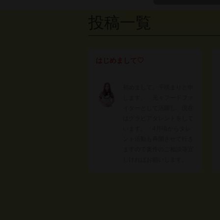
投稿一覧
はじめまして♡
初めまして。千咲まりと申
します。 元々フードファ
イターとして活躍し、現在
はグラビアタレントをして
います。 4月頃からタレ
ント活動も再開させて行き
ますので案件のご相談等宜
しければお願いします。