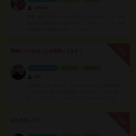
saaaaya
東京、愛知、岐阜を中心に美味しいもの巡りをしておりInst
agramでお店を紹介しております。 グルメ、カフェ、お取
り寄せなどの紹介を得意としています。
無料PR
美容につながることを投稿してます！
インフルエンサー
本人認証済
電話認証済
elan
Instagram、X、threads 、LIPS、lemon8はほぼ毎日投稿し
ております！1番の得意分野は、スキンケア、メイク用
品、、、たまにおしゃれなカフェなどを投稿してます♪
応相談
はじめまして♡！