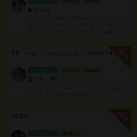
インフルエンサー
本人認証済
電話認証済
寧々ねね
2025年はInstagramのフォロワー数を一万人にできるよう、
頑張っています！sonyのvlogカメラを使って、写真、リー
ル投稿により宣伝させていただきます！@ne_n824
無料PR
美容、ゲーム、アパレル、ディズニー、犬が好きです
インフルエンサー
本人認証済
電話認証済
moka___0830
TikTokでディズニー、美容、ブライダルを中心に発信してい
ます。ゲーム配信にも興味があります。
無料PR
自己紹介
インフルエンサー
電話認証済