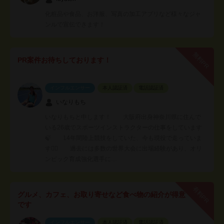
化粧品や食品、お洋服、写真の加工アプリなど様々なジャ
ンルで宣伝できます！
無料PR
PR案件お待ちしております！
インフルエンサー
本人認証済
電話認証済
いなりもち
いなりもちと申します！ 大阪府出身神奈川県に住んで
いる26歳でスポーツインストラクターの仕事をしています
🍃 14年間陸上競技をしていた、今も現役で走っていま
す🏃‍♀️ 過去には多数の世界大会に出場経験があり、オリ
ンピック育成強化選手に…
有料PR
グルメ、カフェ、お取り寄せなど食べ物の紹介が得意
です
インフルエンサー
本人認証済
電話認証済