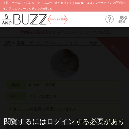
美容、ゲーム、アパレル、ディズニー、犬が好きです｜&Buzz｜口コミマーケティング/評判の
インフルエンサーマッチングAndBuzz
チャンネル切替
PR効果を最大化させる3つのステップと２つの方法
投稿
美容、ゲーム、アパレル、ディズニー、犬が…
無料PR
氏名
moka___0830
キャラ
インフルエンサー
有名モデル事務所に所属していました。
閱覽するにはログインする必要があり
TEL認証済
本人確認済